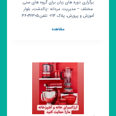
برگزاری دوره های زبان برای گروه های سنی
مختلف – مدیریت: مردانه -پاکدشت، بلوار
آموزش و پرورش، پلاک 214- تلفن:36042305
کانال
مشاهده
روبیکا
آموزشگاه
زبان
گویش
نوین