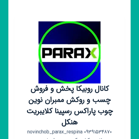
نوین
کانال روبیکا پخش و فروش
چسب و روکش ممبران نوین
چوب پاراکس رسپینا کلایبریت
هنکل
novinchob_parax_respina 09391534870