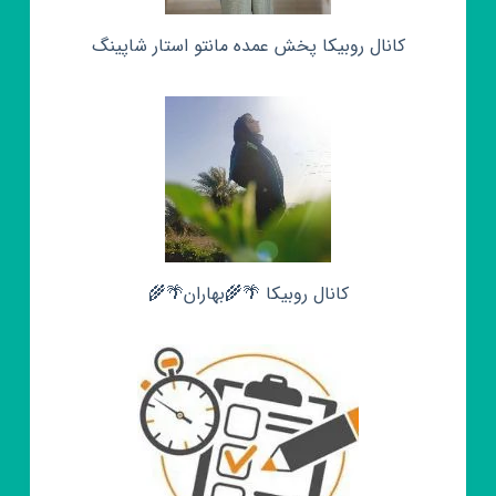
کانال روبیکا پخش عمده مانتو استار شاپینگ
کانال روبیکا 🌴🌾بهاران🌴🌾