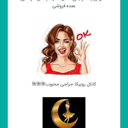
عمده فروشی
کانال روبیکا حراجی محبوب🌺🌺🌺