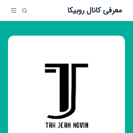
پ
معرفی کانال روبیکا
ر
ش
ب
ه
م
ح
ت
و
ا