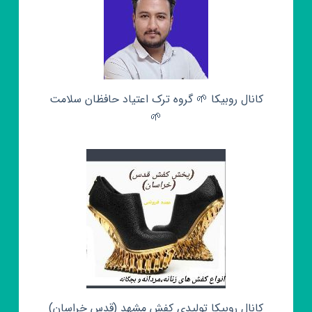
کانال روبیکا 🌱 گروه ترک اعتیاد حافظان سلامت
🌱
کانال روبیکا تولیدی کفش مشهد (قدس خراسان)