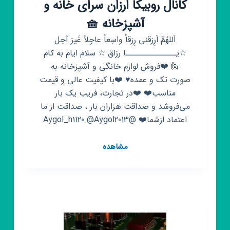
کانال روبیکا ارزان سرای خانه و
آشپزخانه 🧺
اَللهُمَّ اَرِزقنی رِزقاً واسِعاً عاجِلاً غَیرَ آجل
☆یــــــــــــــا رزاق ☆ سلام ایام به کام
🙋 ❤️فروش لوازم خانگی و آشپزخانه به
صورت تک و عمده♥️ ❤️با کیفیت عالی و قیمت
مناسب❤️ ❤️در تجارت، فریب یک بار
می‌فروشد و صداقت هزاران بار ، صداقت از ما
اعتماد ازشما❤️ @Aygol_h1120 @Aygol2013
کانال
مشاهده
روبیکا
ارزان
سرای
خانه
و
آشپزخانه