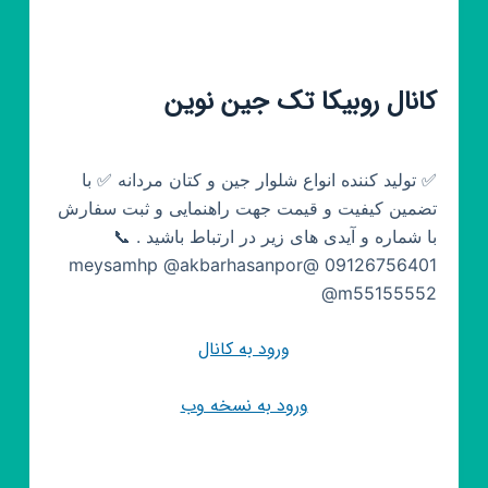
کانال روبیکا تک جین نوین
✅ تولید کننده انواع شلوار جین و کتان مردانه ✅ با
تضمین کیفیت و قیمت جهت راهنمایی و ثبت سفارش
با شماره و آیدی های زیر در ارتباط باشید . 📞
09126756401 @meysamhp @akbarhasanpor
@m55155552
ورود به کانال
ورود به نسخه وب