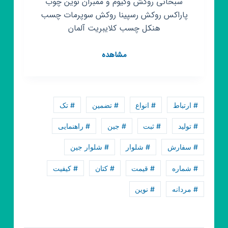
سبحانی روکش وکیوم و ممبران نوین چوب
پاراکس روکش رسپینا روکش سوپرمات چسب
هنکل چسب کلایبریت آلمان
کانال
مشاهده
روبیکا
پخش
و
فروش
# ارتباط
# انواع
# تضمین
# تک
چسب
و
# تولید
# ثبت
# جین
# راهنمایی
روکش
# سفارش
# شلوار
# شلوار جین
ممبران
نوین
# شماره
# قیمت
# کتان
# کیفیت
چوب
پاراکس
# مردانه
# نوین
رسپینا
کلایبریت
هنکل