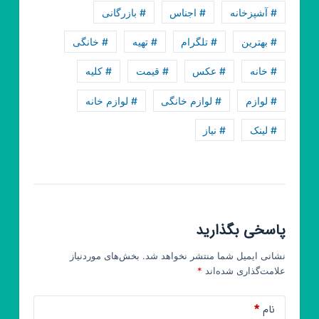
خانگی
# آشپزخانه
# اجناس
# بازرگانی
سلطانی
# بهترین
# تلگرام
# تهیه
# خانگی
# خانه
# عکس
# قیمت
# کلیه
# لوازم
# لوازم خانگی
# لوازم خانه
# لینک
# نیاز
پاسخی بگذارید
نشانی ایمیل شما منتشر نخواهد شد.
بخش‌های موردنیاز
علامت‌گذاری شده‌اند
*
نام
*