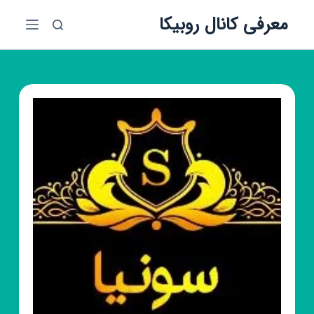
پ
معرفی کانال روبیکا
ر
ش
ب
ه
م
ح
ت
و
ا