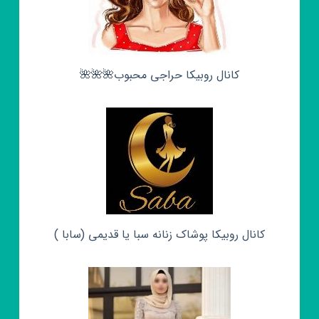
کانال روبیکا حراجی محبوب🌺🌺🌺
کانال روبیکا پوشاک زنانه سبا یا قدیمی (سابا )