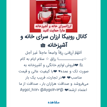
کانال روبیکا ارزان سرای خانه و
آشپزخانه 🧺
اَللهُمَّ اَرِزقنی رِزقاً واسِعاً عاجِلاً غَیرَ آجل
☆یــــــــــــــا رزاق ☆ سلام ایام به کام
🙋 ❤️فروش لوازم خانگی و آشپزخانه به
صورت تک و عمده♥️ ❤️با کیفیت عالی و قیمت
مناسب❤️ ❤️در تجارت، فریب یک بار
می‌فروشد و صداقت هزاران بار ، صداقت از ما
اعتماد ازشما❤️ @Aygol_h1120 @Aygol2013
کانال
مشاهده