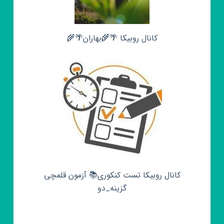
کانال روبیکا 🌴🌾بهاران🌴🌾
کانال روبیکا تست کنکوری📚 آزمون قلمچی‌‌
گزینه_دو