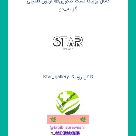
کانال روبیکا تست کنکوری📚 آزمون قلمچی‌‌
گزینه_دو
کانال روبیکا Star_gallery