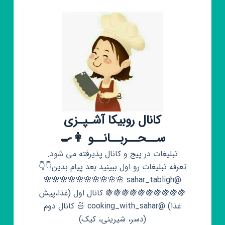
دلیری
🍒
کانال روبیکا آشـپـزی
ســحــربــانــو 👩‍🍳
تبلیغات در پیج و کانال پذیرفته می شود.
تعرفه تبلیغات رو اول ببینید بعد پیام بدین👇👇
@sahar_tabligh 🌸🌸🌸🌸🌸🌸🌸🌸🌸🌸
🍇🍇🍇🍇🍇🍇🍇🍇🍇🍇 کانال اول (غذا،پیش
غذا) @cooking_with_sahar 🍜 کانال دوم
(دسر، شیرینی، کیک)