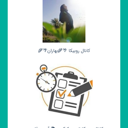
کانال روبیکا 🌴🌾بهاران🌴🌾