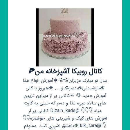
کانال روبیکا آشپزخانه من🍕
سال نو مبارک عزیزان🌸🌸 🔶آموزش انواع غذا
🍝،نوشیدنی☕،دسر🍮 و …. 🔶هرروز با کلی
آموزش جدید 😋 🔆کانالی پر از دیزاین تزیین
های سالاد میوه غذا و دسر که خیلی به کارت
میاد 👇👇👇 @Dizain_kade کانالی پر از
آموزش های کیک و شیرینی های خوشمزه👇👇
👇 @kik_sara 🔶باعشق اشپزی کنید .ممنونم