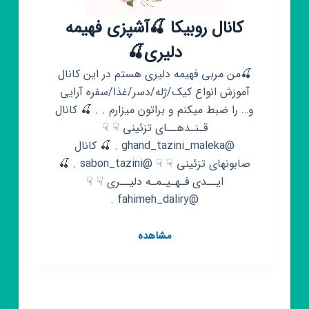
کانال روبیکا 🍒آشپزی فهیمه
دلیری🍒
🍒من مربی فهیمه دلیری هستم در این کانال
آموزش انواع کیک/ژله/دسر/غذا/سفره آرایی
و… را ضبط میکنم و براتون میزارم . . 🍒 کانال
قـنـدهــای تزئینی ☟ ☟
@ghand_tazini_maleka . 🍒 کانال
صابونهای تزئينی ☟ ☟ @sabon_tazini . 🍒
ایــدی فـهـیـمـه دلیــری ☟ ☟
@fahimeh_daliry .
کانال
مشاهده
روبیکا
🍒
آشپزی
فهیمه