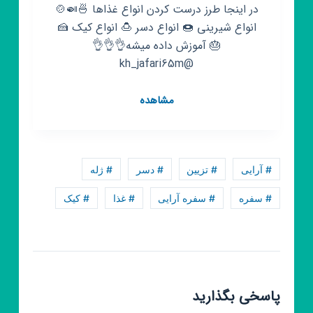
در اینجا طرز درست کردن انواع غذاها 🍜🍛🍲
انواع شیرینی 🍩 انواع دسر 🍮 انواع کیک 🍰
🎂 آموزش داده میشه👌👌👌
@kh_jafari65m
کانال
مشاهده
روبیکا
🔥
راز
غذاهای
# آرایی
# تزیین
# دسر
# ژله
خوشمزه
🔥
# سفره
# سفره آرایی
# غذا
# کیک
پاسخی بگذارید