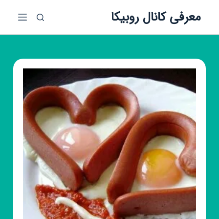
پ
معرفی کانال روبیکا
ر
ش
ب
ه
م
ح
ت
و
ا