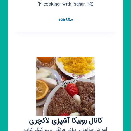
@cooking_with_sahar_2 🍭
کانال
مشاهده
روبیکا
آشـپـزی
ســحــربــانــو
👩‍🍳
کانال روبیکا آشپزی لاکچری
آموزش غذاهای ایرانی فرنگی دسر کیک کباب