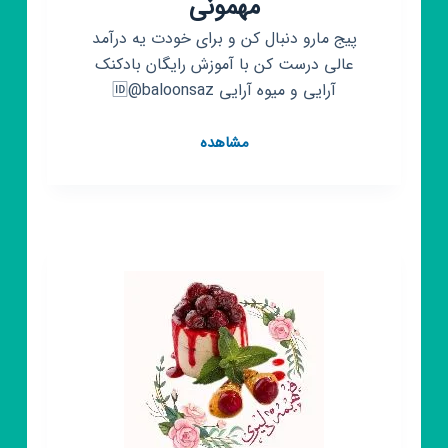
مهمونی
پیج مارو دنبال کن و برای خودت یه درآمد
عالی درست کن با آموزش رایگان بادکنک
آرایی و میوه آرایی 🆔️@baloonsaz
کانال
مشاهده
روبیکا
آموزش
بادکنک
آرایی
دیزاین
مراسم
موزیک
مهمونی