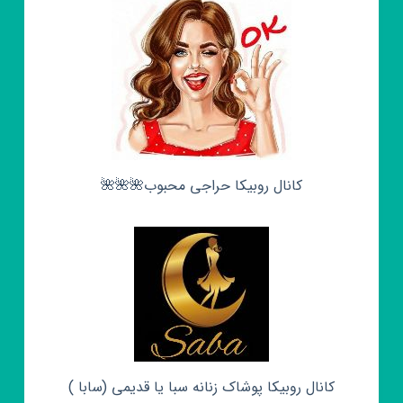
کانال روبیکا حراجی محبوب🌺🌺🌺
کانال روبیکا پوشاک زنانه سبا یا قدیمی (سابا )