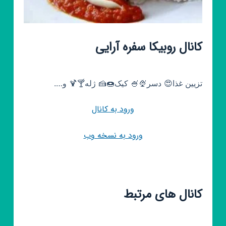
کانال روبیکا سفره آرایی
تزیین غذا😍 دسر🍨🍧 کیک🍩🍰 ژله🍸🍹 و….
ورود به کانال
ورود به نسخه وب
کانال های مرتبط