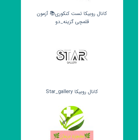
کانال روبیکا تست کنکوری📚 آزمون
قلمچی‌‌ گزینه_دو
کانال روبیکا Star_gallery