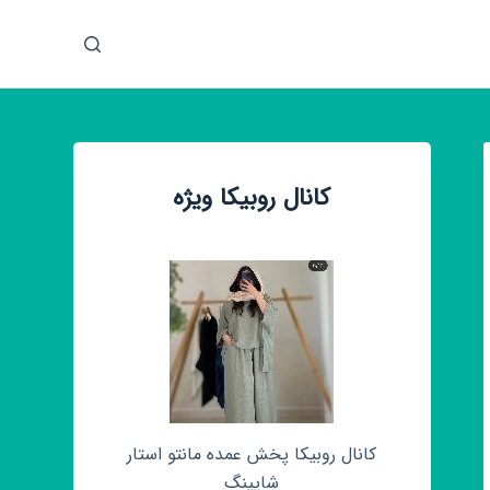
پ
ر
ش
ب
ه
م
کانال روبیکا ویژه
ح
ت
و
ا
کانال روبیکا پخش عمده مانتو استار
شاپینگ