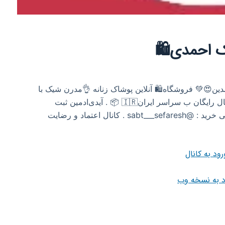
اک احمدی🛍
وشگاه🛍 آنلاین پوشاک زنانه 👌مدرن شیک با
قیمت مناسب 💵 شماره تلفن: 09215992402 ارسال رایگان ب سراسر ایران🇮🇷 📦 . آیدی‌ادمین ثبت
سفارش✅:@admin_sabt_sefaresh . کانال راهنمایی خرید : @sabt___sefaresh . کانال اعتماد و رضایت
رود به کانال
د به نسخه وب