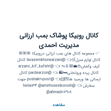
کانال روبیکا پوشاک بمب ارزانی
مدیریت احمدی
✅ مجموعه کانال های بمب ارزانی درروبیکا 🌺🌺🌺
کانال لوازم منزل🛒👈 @lavazemkhonearzani کانال
کیف وکفش👜💼🎒👢👡 👈 @arzanii_kif_kafsh2
کانال پرده وروتختی🛏🛍 👈 @pardearzon کانال
ارسالی ها ورسید ها💌📨👈 @poshak20post جهت
سفارش 👈 @helia134 @amirhoseinkorosh
@ahmadi07908
کانال
مشاهده
روبیکا