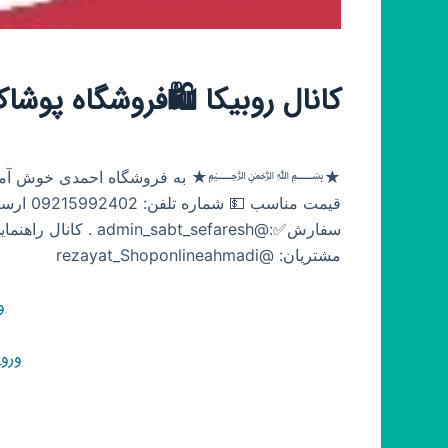
کانال روبیکا 🛍فروشگاه پوش
★﷽★ به فروشگاه احمدی خوش آمدین😍💚 فر
مشتریان: @rezayat_Shoponlineahmadi
و
ورو