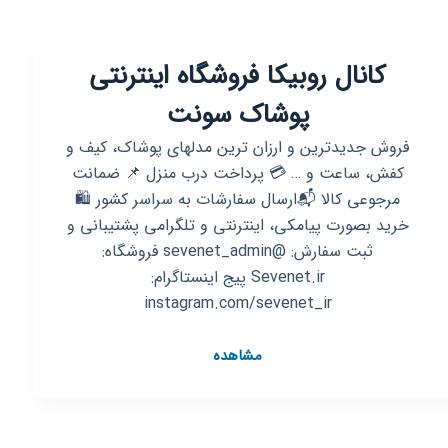
بمب
ارزانی
کانال روبیکا فروشگاه اینترنتی
مدیریت
احمدی
پوشاک سونت
💣
💣
فروش جدیدترین و ارزان ترین مدلهای پوشاک، کیف و
کفش، ساعت و … 💳 پرداخت درب منزل 📌 ضمانت
مرجوعی کالا 📬ارسال سفارشات به سراسر کشور 🛍
خرید بصورت پیامکی، اینترنتی و تلگرامی پشتیبانی و
ثبت سفارش: @sevenet_admin فروشگاه:
Sevenet.ir پیج اینستاگرام:
instagram.com/sevenet_ir
کانال
مشاهده
روبیکا
فروشگاه
اینترنتی