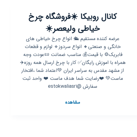
پوشاک
سونت
کانال روبیکا ☀️فروشگاه چرخ
خیاطی ولیعصر☀️
عرضه کننده مستقیم 🛳 انواع چرخ خیاطی های
خانگی و صنعتی🔸️ انواع سردوز🔹️ لوازم و قطعات
فابریک⚙ با قیمت💰 مناسب ضمانت 📜عودت وجه
همراه با اموزش رایگان✅️ کار با چرخ ارسال همه روزه✈️
از مشهد مقدس به سراسر ایران 💚اعتماد شما ،افتخار
ماست💚 ❤️رضایت شما هدف ماست ❤️ واحد ثبت
سفارش @estokwaliasr1
کانال
مشاهده
روبیکا
☀️
فروشگاه
چرخ