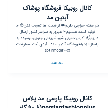
خیاطی
کانال روبیکا فروشگاه پوشاک
ولیعصر
☀️
آبتین مد
هر هفته حراجی داریم❤️ از قیمت ها تعجب نکن😳 ما
تولید کننده هستیم✂ هرروز به سراسر کشور ارسال
داریم📬 آدرس:خمینی شهر،شریعتی جنوبی،نرسیده به
پاساژ الزهرا،فروشگاه آبتین مد📍 آیدی ثبت سفارشات
@abtinmod1400
کانال
مشاهده
روبیکا
فروشگاه
پوشاک
آبتین
مد
کانال روبیکا پارسی مد پلاس