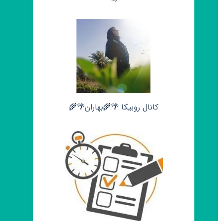
کانال روبیکا 🌴🌾بهاران🌴🌾