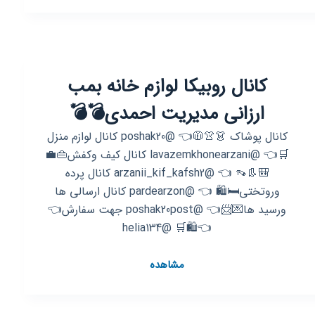
پوشاک
بمب
ارزانی
مدیریت
کانال روبیکا لوازم خانه بمب
احمدی
ارزانی مدیریت احمدی💣💣
کانال پوشاک 👗👚🧥👈 @poshak20 کانال لوازم منزل
🛒👈 @lavazemkhonearzani کانال کیف وکفش👜💼
🎒👢👡 👈 @arzanii_kif_kafsh2 کانال پرده
وروتختی🛏🛍 👈 @pardearzon کانال ارسالی ها
ورسید ها💌📨👈 @poshak20post جهت سفارش👈
👈🛍🛒 @helia134
کانال
مشاهده
روبیکا
لوازم
خانه