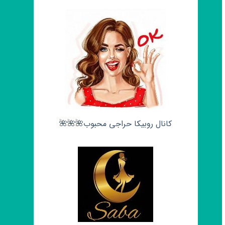
کانال روبیکا حراجی محبوب🌺🌺🌺