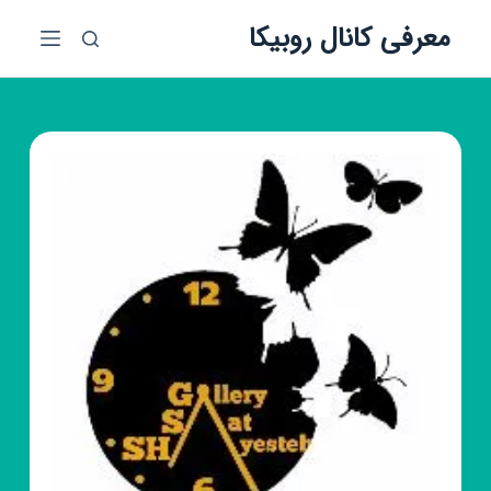
پ
معرفی کانال روبیکا
ر
ش
ب
ه
م
ح
ت
و
ا