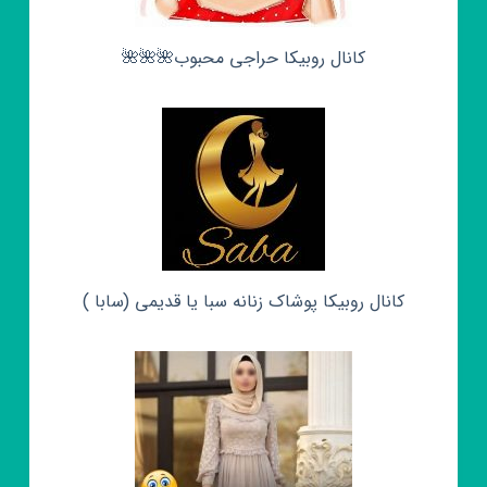
کانال روبیکا حراجی محبوب🌺🌺🌺
کانال روبیکا پوشاک زنانه سبا یا قدیمی (سابا )