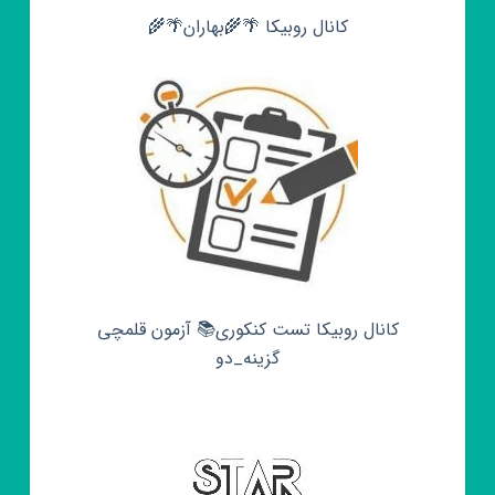
کانال روبیکا 🌴🌾بهاران🌴🌾
کانال روبیکا تست کنکوری📚 آزمون قلمچی‌‌
گزینه_دو