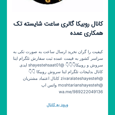
کانال روبیکا گالری ساعت شایسته‌ تک
همکاری عمده
کیفیت را گران نخرید ارسال ساعت به صورت تکی به
سراسر کشور به قیمت عمده ثبت سفارش تلگرام ایتا
سروش و روبیکا👇👇👇 @shayestehsaat01 ایدی
کانال بدلیجات تلگرام ایتا سروش روبیکا 👇👇
@zivaralateshayesteh کانال اعتماد مشتریان
@moshtarianshayesteh واتس اپ
wa.me/989222049136
ورود به کانال