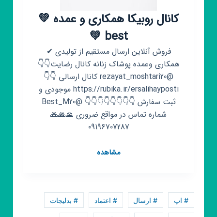
کانال روبیکا همکاری و عمده 💚
best 💚
فروش آنلاین ارسال مستقیم از تولیدی ✔
همکاری وعمده پوشاک زنانه کانال رضایت👇👇
@rezayat_moshtari20 کانال ارسالی 👇👇
https://rubika.ir/ersalihayposti موجودی و
ثبت سفارش 👇👇👇👇👇👇👇👇 @Best_M20
شماره تماس در مواقع ضروری 🙏🙏🙏
09196707287
کانال
مشاهده
روبیکا
همکاری
و
عمده
# اپ
# ارسال
# اعتماد
# بدلیجات
💚