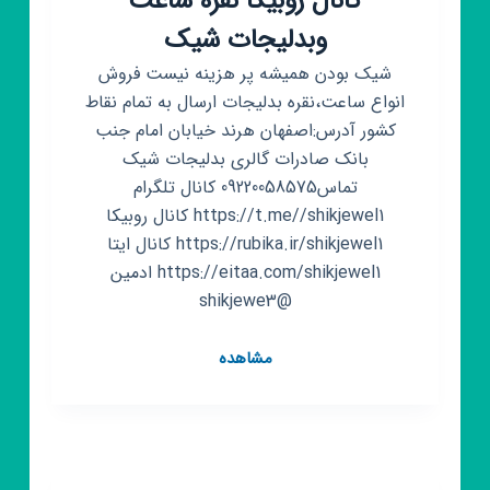
کانال روبیکا نقره ساعت
وبدلیجات شیک
شیک بودن همیشه پر هزینه نیست فروش
انواع ساعت،نقره بدلیجات ارسال به تمام نقاط
کشور آدرس:اصفهان هرند خیابان امام جنب
بانک صادرات گالری بدلیجات شیک
تماس09220058575 کانال تلگرام
https://t.me//shikjewel1 کانال روبیکا
https://rubika.ir/shikjewel1 کانال ایتا
https://eitaa.com/shikjewel1 ادمین
@shikjewe3
کانال
مشاهده
روبیکا
نقره
ساعت
وبدلیجات
شیک