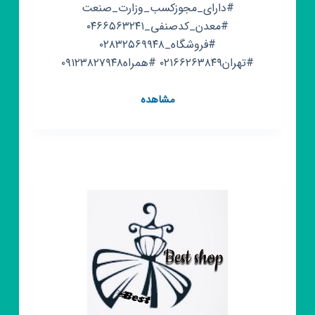
#دارای_مجوزکسب_وزارت_صنعت
#معدن_کدصنفی_۰۴۶۶۵۶۳۲۴۱
#فروشگاه_۰۲۸۳۲۵۶۹۹۴۸
#تهران۰۲۱۶۶۲۶۳۸۴۹ #همراه۰۹۱۲۳۸۲۷۹۴۸
کانال
مشاهده
روبیکا
گالری
ساعت
امینamin
watch