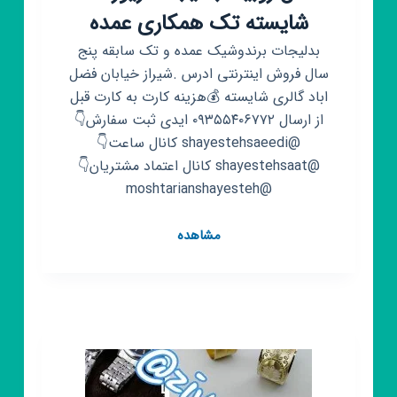
شایسته تک همکاری عمده
بدلیجات برندوشیک عمده و تک سابقه پنج
سال فروش اینترنتی ادرس .شیراز خیابان فضل
اباد گالری شایسته 💰هزینه کارت به کارت قبل
از ارسال ۰۹۳۵۵۴۰۶۷۷۲ ایدی ثبت سفارش👇
@shayestehsaeedi کانال ساعت👇
@shayestehsaat کانال اعتماد مشتریان👇
@moshtarianshayesteh
کانال
مشاهده
روبیکا
بدلیجات
زیورآلات
شایسته
تک
همکاری
عمده