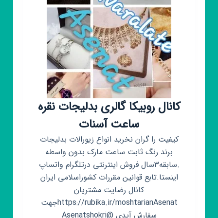
کانال روبیکا گالری بدلیجات نقره
ساعت آسنات
کیفیت را گران نخرید انواع زیورالات بدلیجات
برند رنگ ثابت ساعت مارک بدون واسطه
.سابقه۳سال فروش اینترنتی درتلگرام واتساپ
اینستا.تابع قوانین مقررات کشوراسلامی ایران
کانال رضایت مشتریان
https://rubika.ir/moshtarianAsenatجهت
سفارش آیدی @Asenatshokri