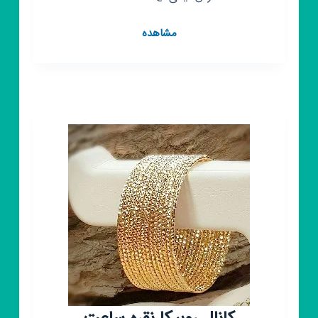
کانال
مشاهده
روبیکا
گالری
بدلیجات
نقره
ساعت
آسنات