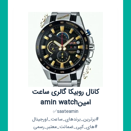
کانال روبیکا گالری ساعت
امینamin watch
saateamin✅
#برترین_برندهای_ساعت_اورجینال
#های_کپی_ضمانت_معتبر_رسمی