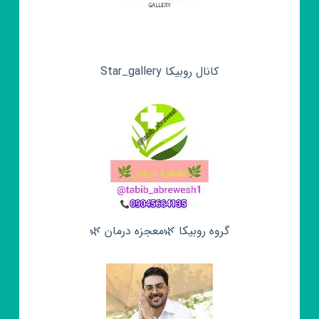
کانال روبیکا Star_gallery
گروه روبیکا 🌿معجزه درمان 🌿