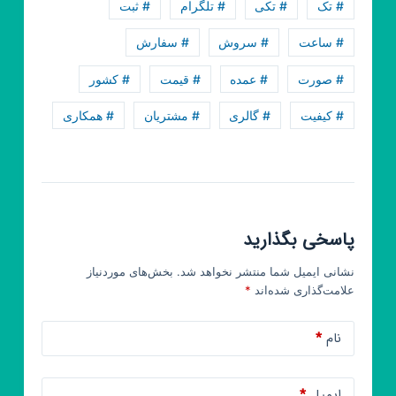
best
# تک
# تکی
# تلگرام
# ثبت
💚
# ساعت
# سروش
# سفارش
# صورت
# عمده
# قیمت
# کشور
# کیفیت
# گالری
# مشتریان
# همکاری
پاسخی بگذارید
نشانی ایمیل شما منتشر نخواهد شد.
بخش‌های موردنیاز
علامت‌گذاری شده‌اند
*
نام
*
ایمیل
*