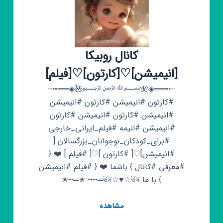
کانال روبیکا
[انیمیشن]♡[کارتون]♡[فیلم]
┄┅══◈🌺﷽🌺◈══┅┄
#کارتون #انیمیشن #کارتون #انیمیشن
#انیمیشن #کارتون #انیمیشن #کارتون
#انیمیشن #انیمه #فیلم_ایرانی_خارجی
#برای_کودکان_نوجوانان_بزرگسالان [
#انیمیشن]♡[ #کارتون ]♡[ #فیلم ] ❤️ {
#معرفی #کانال } باشما ❤️ { #فیلم #انیمیشن
} با ما ‍‌‎‌‍✭ ┅┅═ঊঈ☆♥️☆ঊঈ═┅✭
کانال
مشاهده
روبیکا