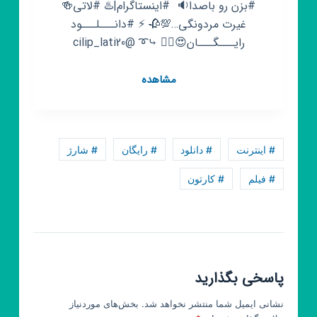
#بزن رو باصدا🔉 ‌ #اینستاگرام|♨️ #لاتی🍻
غیرت مردونگی…💯🥀 ⚡ #دانـــلـــود
رایـــگـــان😍☝🏿 ⤷➰ @cilip_lati20
کانال
مشاهده
روبیکا
⚜️کیلیپ
لاتی⚜️
# اینترنت
# دانلود
# رایگان
# شارژ
# فیلم
# کارتون
پاسخی بگذارید
نشانی ایمیل شما منتشر نخواهد شد.
بخش‌های موردنیاز