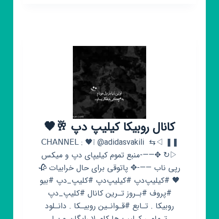
[انیمیشن]♡[کارتون]♡[فیلم]
کانال روبیکا کیلیپ دپ 🥂🖤
𝖢𝖧𝖠𝖭𝖭𝖤𝖫 : 🖤❕ @adidasvakili ‌ ⇆ㅤ◁ㅤ ❚❚ㅤ
▷ㅤ↻ ✥——-منبع تموم کیلیپای دپ و میکس
رپی ناب ——-✥ پاتوقی برای حال خرابیات 🥀
🖤 #کیلیپ‌دپ #کیلیپ‌دپ #کلیپ_دپ #بیو
#پروف #بـروز تـرین کانال #کلیپ_دپ
روبیکا . تـابع #قـوانـین روبیـکا . دانـلود
تـمامی کـلیپ ها کامـلا رایگان و بـا