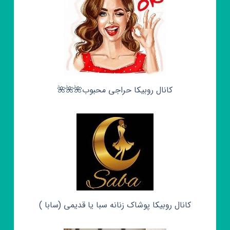
کانال روبیکا حراجی محبوب🌺🌺🌺
کانال روبیکا پوشاک زنانه سبا یا قدیمی (سابا )