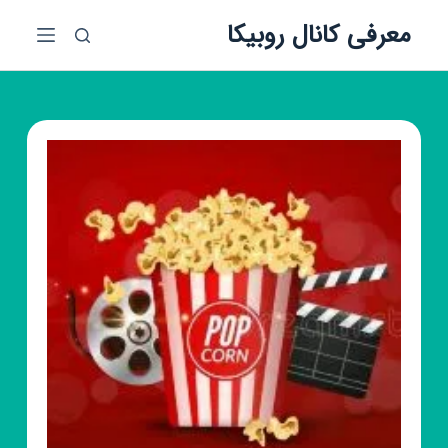
پ
معرفی کانال روبیکا
ر
ش
ب
ه
م
ح
ت
و
ا