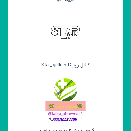
کانال روبیکا Star_gallery
گروه روبیکا 🌿معجزه درمان 🌿