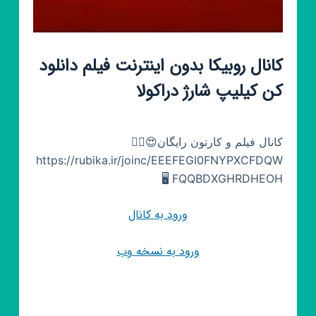
کانال روبیکا بدون اینترنت فیلم دانلود
کن کیلیپ شارژ دراکولا
کانال فیلم و کارتون رایگان😍👇🏼
https://rubika.ir/joinc/EEEFEGI0FNYPXCFDQW
FQQBDXGHRDHEOH 🖥
ورود به کانال
ورود به نسخه وب