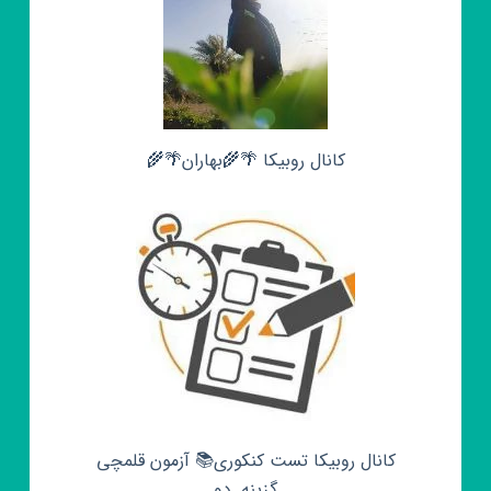
کانال روبیکا 🌴🌾بهاران🌴🌾
کانال روبیکا تست کنکوری📚 آزمون قلمچی‌‌
گزینه_دو