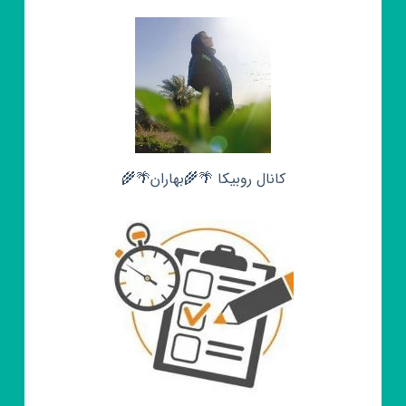
کانال روبیکا 🌴🌾بهاران🌴🌾