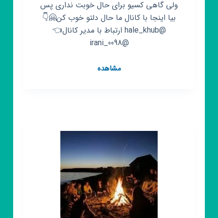
ولی گاهی کسیو برای حال خوبت نداری پس
بیا اینجا با کانال ما حال دلتو خوب کن🤗👇
@hale_khub ارتباط با مدیر کانال👈
@irani_0098
کانال
مشاهده
روبیکا
حال
خوب