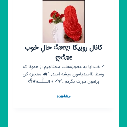
کانال روبیکا ೋღ حالِ خوب
ღೋ
°• خـدایا به‌ معجزه‌هات‌ محتاجیم از همونا‌ که‌
وسط‌ ناامیدیامون‌ میشه‌‌ امید..”🌧 معجزه‌ کن‌
برامون‌ دورت‌ بگردم‌..’♥️🔗» الــلّٰــه❦ᰔᩚ
کانال
مشاهده
روبیکا
ೋღ
حالِ
خوب