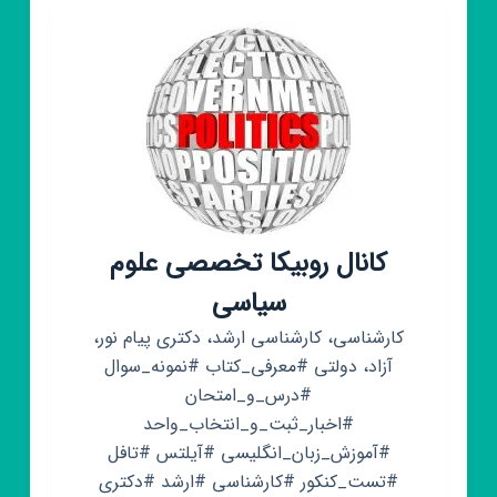
ღೋ
کانال روبیکا تخصصی علوم
سیاسی
کارشناسی، کارشناسی ارشد، دکتری پیام نور،
آزاد، دولتی #معرفی_کتاب #نمونه_سوال
#درس_و_امتحان
#اخبار_ثبت_و_انتخاب_واحد
#آموزش_زبان_انگلیسی #آیلتس #تافل
#تست_کنکور #کارشناسی #ارشد #دکتری