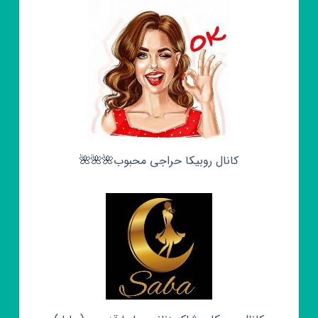
کانال روبیکا حراجی محبوب🌺🌺🌺