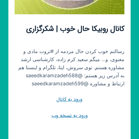
کانال روبیکا حال خوب | شکرگزاری
رسالتم‌ خوب کردن حال مردمه از #ثروت مادی و
معنوی، و… میگم سعید کرم زاده، کارشناسی ارشد
مشاوره هستم. توی سروش، ایتا، تلگرام و اینستا هم
به آدرس زیر هستم: @saeedkaramzadeh588
ارتباط و مشاوره @saeedkaramzadeh599
ورود به کانال
ورود به نسخه وب