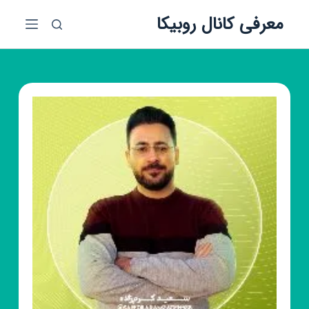
پ
معرفی کانال روبیکا
ر
ش
ب
ه
م
ح
ت
و
ا