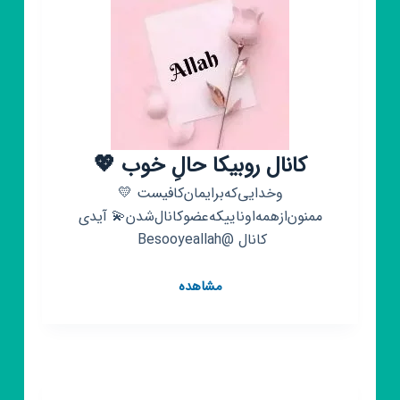
کانال روبیکا حالِ خوب 💖
وخدایی‌که‌برایمان‌کافیست 💛
ممنون‌ازهمه‌اوناییکه‌عضو‌کانال‌شدن💫 آیدی
کانال @Besooyeallah ‌
کانال
مشاهده
روبیکا
حالِ
خوب
💖