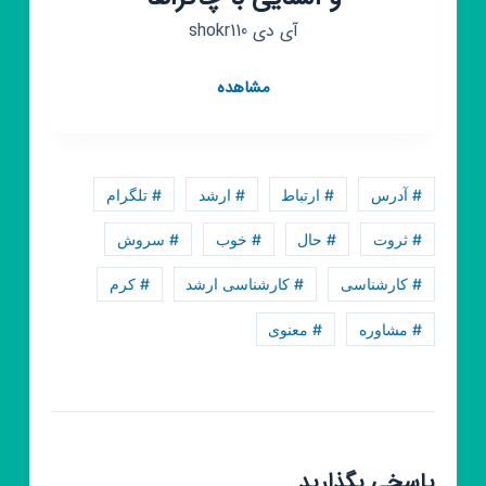
آی دی shokr110
کانال
مشاهده
روبیکا
معجزات
شکرگزاری
و
# آدرس
# ارتباط
# ارشد
# تلگرام
آشنایی
با
# ثروت
# حال
# خوب
# سروش
چاکراها
# کارشناسی
# کارشناسی ارشد
# کرم
# مشاوره
# معنوی
پاسخی بگذارید