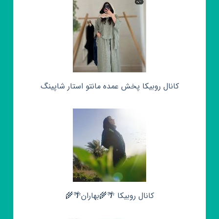
کانال روبیکا پخش عمده مانتو استار شاپینگ
کانال روبیکا 🌴🌾بهاران🌴🌾