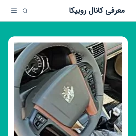
پ
معرفی کانال روبیکا
ر
ش
ب
ه
م
ح
ت
و
ا