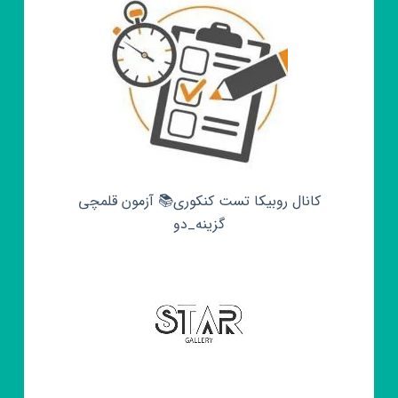
کانال روبیکا تست کنکوری📚 آزمون قلمچی‌‌
گزینه_دو