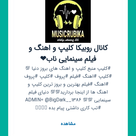
کانال روبیکا کلیپ و اهنگ و
فیلم سینمایی ناب❤
#کلیپ منبع کلیپ و اهنگ های بروز دنیا 💯
#کلیپ #اهنگ #فیلم #پروف #کلیپ #پروف
#اهنگ #فیلم بهترین و بروز ترین کلیپ و
اهنگ ها از اینجا بردارید💯💯 دنیای فیلم
سینمایی 💯💯 ADMIN= @BigDark__1386
#تب کاری داشتی پیام بده 👆🏻👆🏻
کانال
مشاهده
روبیکا