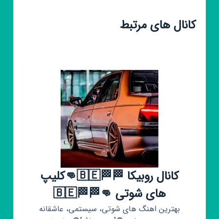
کانال های مرتبط
کانال روبیکا 🏁🏁🇧🇪👊کلیپ
های شوتی 👊🏁🏁🇧🇪
بهترین اهنگ های شوتی، سیستمی، عاشقانه