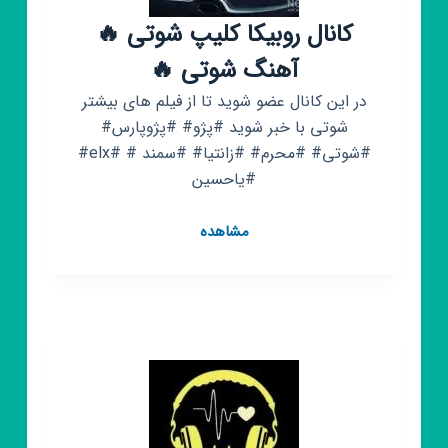
🏁
🇧🇪
کانال روبیکا کلیپ شوتی 🔥
آهنگ شوتی 🔥
در این کانال عضو شوید تا از فیلم های بیشتر
شوتی با خبر شوید #پژو# #پژوپارس#
#شوتی# #محرم# #زانتیا# #سمند # #elx#
#یاحسین
کانال
مشاهده
روبیکا
کلیپ
شوتی
🔥
آهنگ
شوتی
🔥