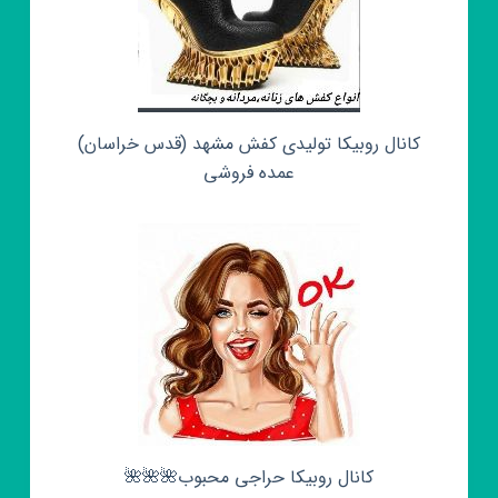
کانال روبیکا تولیدی کفش مشهد (قدس خراسان)
عمده فروشی
کانال روبیکا حراجی محبوب🌺🌺🌺