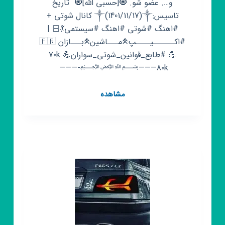
و…. عضو شو. 🧿[حسبی الله]🧿 ‌ تاریخ
تاسیس:༒(1401/11/17)༒ ‌‌کانال شوتی +
#اهنگ #شوتی #اهنگ #سیستمی💃🏻 |
#اکــــــیــــپ𖤹مـــاشین𖤹بـــازان 🇫🇷
💪 #طابع_قوانین_شوتی_سواران💪 70k
———-﷽———80k ‌
کانال
مشاهده
روبیکا
🏁
🏁
🇧🇪
👊
کلیپ
های
شوتی
👊
🏁