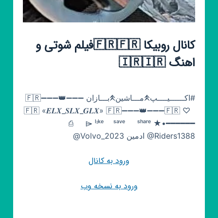
کانال روبیکا 🇫🇷🇫🇷فیلم شوتی و
اهنگ 🇮🇷🇮🇷
#اکــــــیــــپ𖤹مـــاشین𖤹بـــازان 🇫🇷➖➖➖👑➖➖➖
🇫🇷 «𝑬𝑳𝑿_𝑺𝑳𝑿_𝑮𝑳𝑿» 🇫🇷➖➖➖👑➖➖➖🇫🇷 ♡
⎙ㅤ ⌲ ˡᶦᵏᵉ ˢᵃᵛᵉ ˢʰᵃʳᵉ ‌‌★•━━━━━━
@Riders1388 ادمین Volvo_2023@
ورود به کانال
ورود به نسخه وب