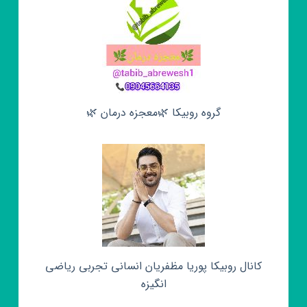
گروه روبیکا 🌿معجزه درمان 🌿
کانال روبیکا پوریا مظفریان انسانی تجربی ریاضی
انگیزه