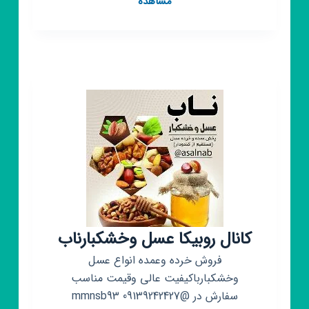
مشاهده
روبیکا
محصولات
آرایشی
و
بهداشتی
ارگانیک
کانال روبیکا عسل وخشکبارناب
فروش خرده وعمده انواع عسل
وخشکبارباکیفیت عالی وقیمت مناسب
سفارش در @mmnsb93 09139242427