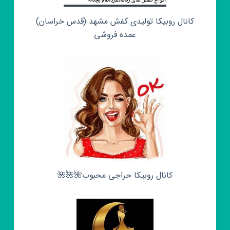
کانال روبیکا تولیدی کفش مشهد (قدس خراسان)
عمده فروشی
کانال روبیکا حراجی محبوب🌺🌺🌺