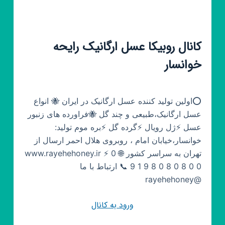
کانال روبیکا عسل ارگانیک رایحه
خوانسار
⭕اولین تولید کننده عسل ارگانیک در ایران 🐝 انواع
عسل ارگانیک،طبیعی و چند گل 🐝فراورده های زنبور
عسل ⚡ژل رویال ⚡گرده گل ⚡بره موم تولید:
خوانسار،خیابان امام ، روبروی هلال احمر ارسال از
تهران به سراسر کشور 🌐 www.rayehehoney.ir ⚡ 0
9 1 9 8 0 8 0 8 0 0 📞 ارتباط با ما
@rayehehoney
ورود به کانال