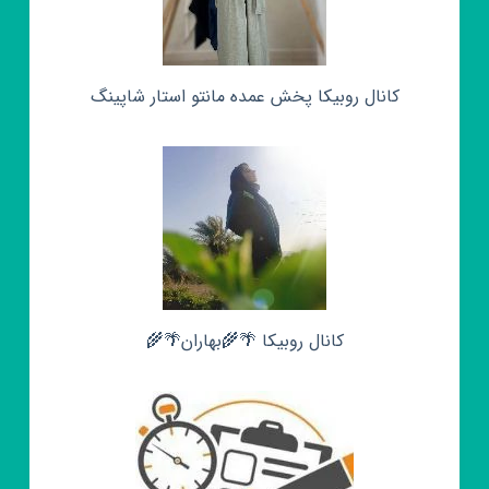
کانال روبیکا پخش عمده مانتو استار شاپینگ
کانال روبیکا 🌴🌾بهاران🌴🌾