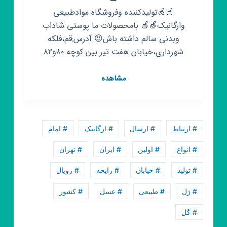
🍎🍏تولیدکننده وفروشگاه موادطبیعی
وارگانیک🍏🍎 بامحصولات ما پوستی شاداب
وبدنی سالم داشته باش😍 آدرس:قم،فلکه
شهرداری،خیابان هفت تیر بین کوچه ۸۰و۸۲
کانال
مشاهده
روبیکا
🍏
🍎
رایحه
# ارتباط
# ارسال
# ارگانیک
# امام
سیب
🍎
# انواع
# اولین
# ایران
# تهران
🍏
# تولید
# خیابان
# رایحه
# رویال
# ژل
# طبیعی
# عسل
# کشور
# گل