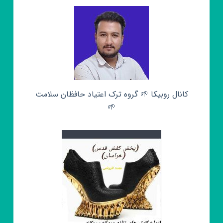
کانال روبیکا 🌱 گروه ترک اعتیاد حافظان سلامت
🌱