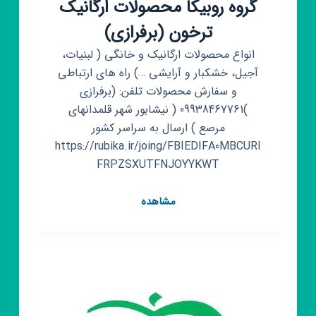
گروه روبیکا محصولات ارگانیک
ترخون (برفرازی)
انواع محصولات ارگانیک و خانگی ( لبنیات،
آجیل، خشکبار و آرایشی …) راه های ارتباطی
و سفارش محصولات تلفن: (برفرازی
)09938467761 ( نیشابور شهر قلمدانهای
مرصع ) ارسال به سراسر کشور
https://rubika.ir/joing/FBIEDIFA0MBCURI
FRPZSXUTFNJOYYKWT
گروه
مشاهده
روبیکا
محصولات
ارگانیک
ترخون
(برفرازی)