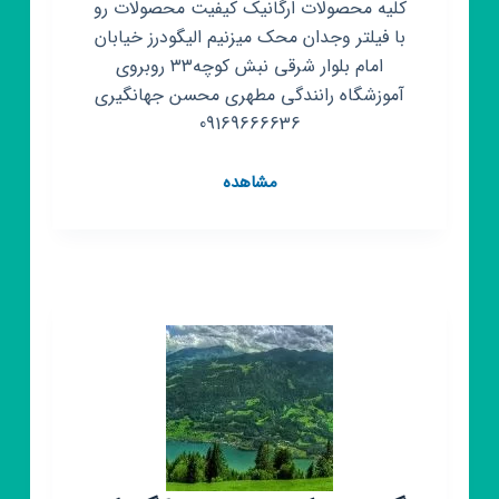
کلیه محصولات ارگانیک کیفیت محصولات رو
با فیلتر وجدان محک میزنیم الیگودرز خیابان
امام بلوار شرقی نبش کوچه۳۳ روبروی
آموزشگاه رانندگی مطهری محسن جهانگیری
09169666636
کانال
مشاهده
روبیکا
فروشگاه
عسل
و
خشکبار
نیکو