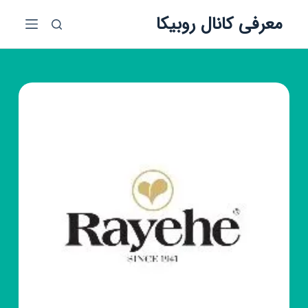
پ
معرفی کانال روبیکا
ر
ش
ب
ه
م
ح
ت
و
ا