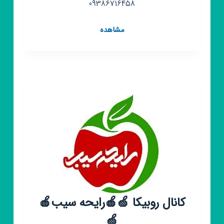
09386716458
کانال
مشاهده
روبیکا
عسل
وخشکبارناب
کانال روبیکا 🍏🍎رایحه سیب🍎
🍏