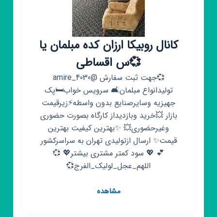
کانال روبیکا ارزان کده مبلمان یا
💞س اقساطی
💞جهت ثبت سفارش @amire_4030
تولیدانواع مبلمان🛋 سرویس خواب🛏پک
جهیزیه وسایرصنایع بدون واسطه⚡زیرقیمت
بازار 💥خرید وبازدیداز کارگاه بصورت حضوری
وغیرحضوری💥 ✨️بهترین کیفیت بهترین
قیمت✨️ ارسال ازتولیدی تهران به سراسرکشور
💕 💖 سود کمتر مشتری بیشتر💖 💞
اللهم_عجل_لولیک_الفرج💞
کانال
مشاهده
روبیکا
ارزان