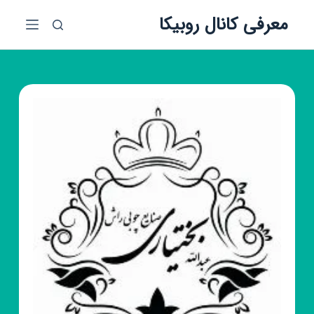
پ
معرفی کانال روبیکا
ر
ش
ب
ه
م
ح
ت
و
ا