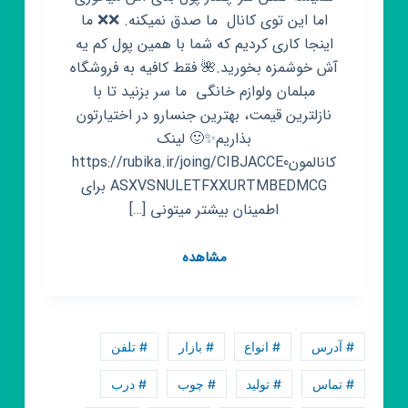
اما این توی کانال ما صدق نمیکنه. ❌❌ ما
اینجا کاری کردیم که شما با همین پول کم یه
آش خوشمزه بخورید.🌺 فقط کافیه به فروشگاه
مبلمان ولوازم خانگی ما سر بزنید تا با
نازلترین قیمت، بهترین جنسارو در اختیارتون
بذاریم✨🙂 لینک
کانالمونhttps://rubika.ir/joing/CIBJACCE0
ASXVSNULETFXXURTMBEDMCG برای
اطمینان بیشتر میتونی […]
لوازم
مشاهده
خانگی
و
مبلمان
الماس
# آدرس
# انواع
# بازار
# تلفن
اشرفی
# تماس
# تولید
# چوب
# درب