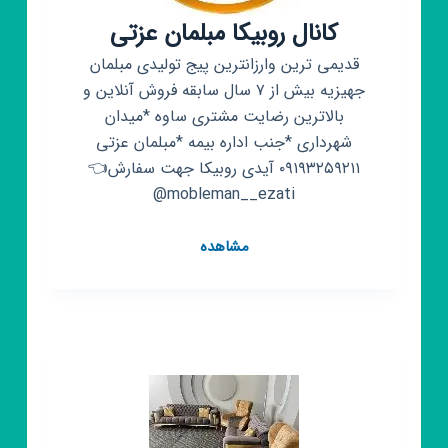
کانال روبیکا مبلمان عزتی
قدیمی ترین وارزانترین پیج تولیدی مبلمان
جهیزیه بیش از ۷ سال سابقه فروش آنلاین و
بالاترین رضایت مشتری ساوه *میدان
شهرداری *جنب اداره بیمه *مبلمان عزتی
۰۹۱۹۳۲۵۹۲۱۱ آیدی روبیکا جهت سفارش👈
mobleman__ezati@
کانال
مشاهده
روبیکا
مبلمان
عزتی