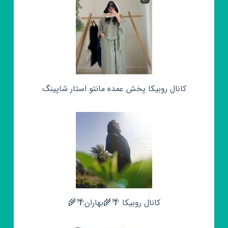
کانال روبیکا پخش عمده مانتو استار شاپینگ
کانال روبیکا 🌴🌾بهاران🌴🌾