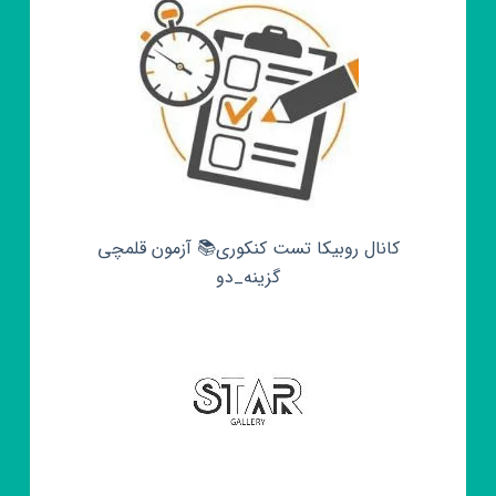
کانال روبیکا تست کنکوری📚 آزمون قلمچی‌‌
گزینه_دو