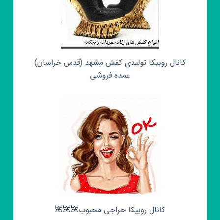
کانال روبیکا تولیدی کفش مشهد (قدس خراسان)
عمده فروشی
کانال روبیکا حراجی محبوب🌺🌺🌺