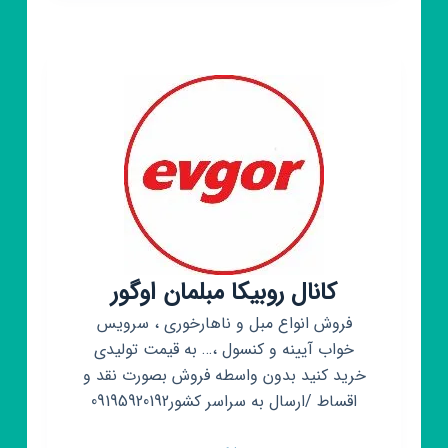
کده
مبلمان
یا
💞
س
اقساطی
کانال روبیکا مبلمان اوگور
فروش انواع مبل و ناهارخوری ، سرویس
خواب آیینه و کنسول ،… به قیمت تولیدی
خرید کنید بدون واسطه فروش بصورت نقد و
اقساط /ارسال به سراسر کشور09195920192