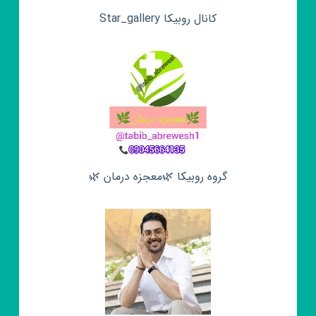
کانال روبیکا Star_gallery
گروه روبیکا 🌿معجزه درمان 🌿