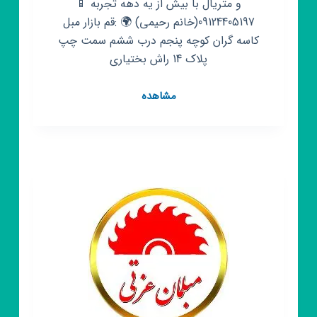
و متریال با بیش از یه دهه تجربه 📱
09124405197(خانم رحیمی) 🌍 :قم بازار مبل
کاسه گران کوچه پنجم درب ششم سمت چپ
پلاک 14 راش بختیاری
کانال
مشاهده
روبیکا
مبلمان
راش
بختیاری