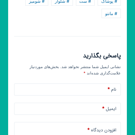
# پوشاک
# ست
# شلوار
# شومیز
پوشاک
الماس
# مانتو
عمده
از
تولید
به
مصرف
پاسخی بگذارید
مانتو
لباس
نشانی ایمیل شما منتشر نخواهد شد.
بخش‌های موردنیاز
علامت‌گذاری شده‌اند
*
نام
*
ایمیل
*
افزودن دیدگاه
*