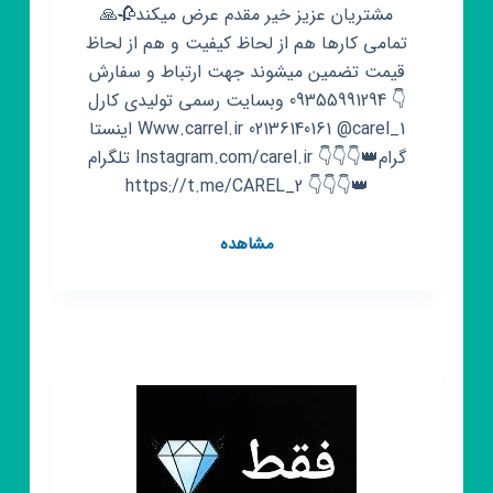
مشتریان عزیز خیر مقدم عرض میکند🥀🙏
تمامی کارها هم از لحاظ کیفیت و هم از لحاظ
قیمت تضمین میشوند جهت ارتباط و سفارش
👇 09355991294 وبسایت رسمی تولیدی کارل
Www.carrel.ir 02136140161 @carel_1 اینستا
گرام👑👇👇👇 Instagram.com/carel.ir تلگرام
👑👇👇👇 https://t.me/CAREL_2
کانال
مشاهده
روبیکا
🎊
شومیز
سرای
کارل
🎊