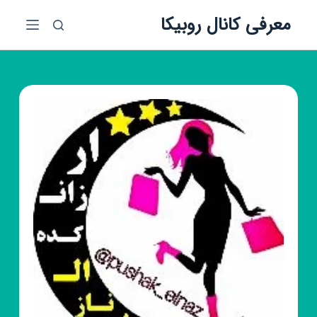
پ
معرفی کانال روبیکا
ر
ش
ب
ه
م
ح
ت
و
ا