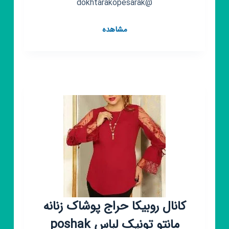
@dokhtarakopesarak
کانال
مشاهده
روبیکا
مانتو/
پالتو/
شومیز/
شلوار
کانال روبیکا حراج پوشاک زنانه
مانتو تونیک لباس poshak