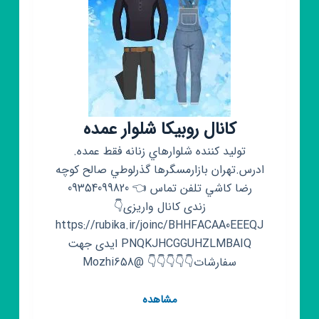
کانال روبیکا شلوار عمده
توليد كننده شلوارهاي زنانه فقط عمده.
ادرس.تهران بازارمسگرها گذرلوطي صالح كوچه
رضا كاشي تلفن تماس 👈 09354099820
زندی کانال واریزی👇
https://rubika.ir/joinc/BHHFACAA0EEEQJ
PNQKJHCGGUHZLMBAIQ ایدی جهت
سفارشات👇👇👇👇👇 @Mozhi658
کانال
مشاهده
روبیکا