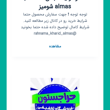
almas شومیز
توجه توجه ❗ جهت سفارش محصول حتما
شرایط خرید رو در کانال زیر مطالعه کنید.
شرایط کامال توضیح داده شده حتما بخونید
@rahnama_kharid_almas
کانال
مشاهده
روبیکا
حراج
پوشاک
زنانه
مانتو
تونیک
لباس
poshak
almas
شومیز