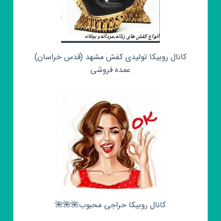
کانال روبیکا تولیدی کفش مشهد (قدس خراسان)
عمده فروشی
کانال روبیکا حراجی محبوب🌺🌺🌺