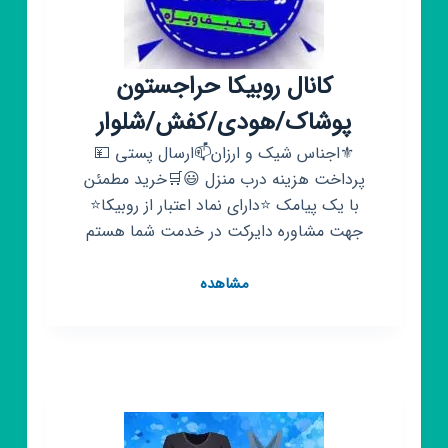
کانال روبیکا حراجستون
پوشاک/هودی/کفش/شلوار
⚜اجناس شیک و ارزان📫ارسال پستی 💴
پرداخت هزینه درب منزل 😃🛒خرید مطمئن
با یک پیامک ⭐دارای نماد اعتبار از روبیکا⭐
جهت مشاوره دایرکت در خدمت شما هستم
کانال
مشاهده
روبیکا
حراجستون
پوشاک/
هودی/
کفش/
شلوار