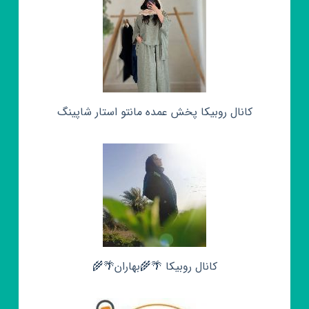
کانال روبیکا پخش عمده مانتو استار شاپینگ
کانال روبیکا 🌴🌾بهاران🌴🌾