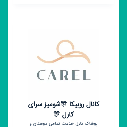
شلوار
عمده
کانال روبیکا 🎊شومیز سرای
کارل 🎊
پوشاک کارل خدمت تمامی دوستان و