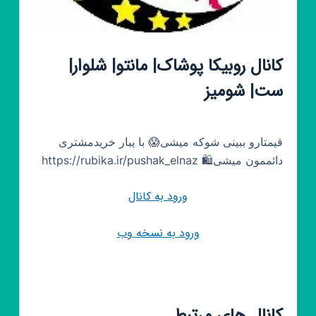
کانال روبیکا پوشاک| مانتو| شلوار|
ست| شومیز
قیمتارو ببینی شوکه میشی😱 با یبار خریدمشتری
دائممون میشی🛍 https://rubika.ir/pushak_elnaz
ورود به کانال
ورود به نسخه وب