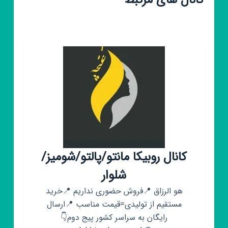
کانال های مرتبط
کانال روبیکا مانتو/پالتو/شومیز/
شلوار
هو الرزاق 📍فروش حضوری نداریم 📍خرید
مستقیم از تولیدی=قیمت مناسب 📍ارسال
رایگان به سراسر کشور پیج دوم👇