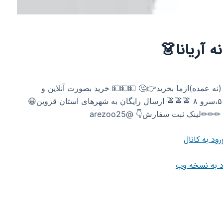
ه آریانا👗
(نه عمده)ازما بخرید👉🤔 💵💵💵 خرید بصورت آنلاین و
حضوری ‌ 🏠🏠🏠 آدرس فروشگاه :محمدیه ،منطقه ۵،سرو ۸ 🚖🚖🚖 ارسال رایگان به شهرهای استان قزوین😀
رود به کانال
د به نسخه وب