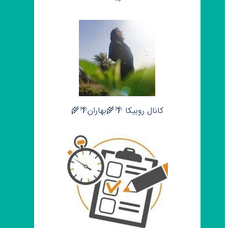
کانال روبیکا 🌴🌾بهاران🌴🌾