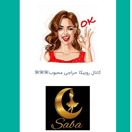
کانال روبیکا حراجی محبوب🌺🌺🌺