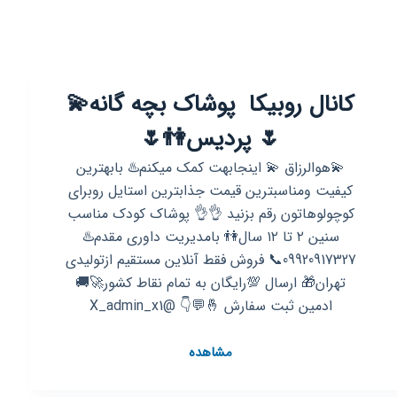
کانال روبیکا ‌‌ پوشاک بچه گانه💫
🌷 پردیس👫🌷
💫هوالرزاق 💫 اینجابهت کمک میکنم♨️ بابهترین
کیفیت ومناسبترین قیمت جذابترین استایل روبرای
کوچولوهاتون رقم بزنید 👌👌 پوشاک کودک مناسب
سنین ۲ تا ۱۲ سال👫 بامدیریت داوری مقدم♨️
09920917327📞 فروش فقط آنلاین مستقیم ازتولیدی
تهران🎁 ارسال 💯رایگان به تمام نقاط کشور🚀🚚
ادمین ثبت سفارش 🤞💬👇 @X_admin_x1
کانال
مشاهده
روبیکا