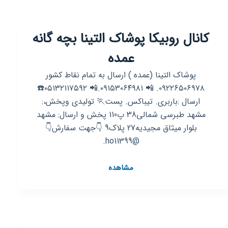
گانه
دلوان
کانال روبیکا پوشاک التینا بچه گانه
کیدز(محمد
زاده)
عمده
پوشاک التینا (عمده ) ارسال به تمام نقاط کشور
۰۹۲۲۶۵۰۶۹۷۸. 📲 ۰۹۱۵۳۰۶۴۹۸۱.📲 ۰۵۱۳۲۱۱۷۵۹۲☎️
ارسال :باربری. تیباکس. پست🏃 تولیدی وپخش،:
مشهد طبرسی شمالی38 پ110 پخش و ارسال: مشهد
بلوار میثاق مجیدیه27 پلاک9 👇جهت سفارش👇
@ho11399.
کانال
مشاهده
روبیکا
پوشاک
التینا
بچه
گانه