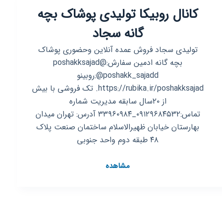
کانال روبیکا تولیدی پوشاک بچه
عمده
گانه سجاد
تولیدی سجاد فروش عمده آنلاین وحضوری پوشاک
بچه گانه ادمین سفارش:@poshakksajad
@poshakk_sajadd:روبینو
https://rubika.ir/poshakksajad. تک فروشی با بیش
از ۲۰سال سابقه مدیریت شماره
تماس:۰۹۱۲۹۶۸۴۵۳۲_۳۳۹۶۰۹۸۴ آدرس: تهران میدان
بهارستان خیابان ظهیرالاسلام ساختمان صنعت پلاک
۴۸ طبقه دوم واحد جنوبی
کانال
مشاهده
روبیکا
تولیدی
پوشاک
بچه