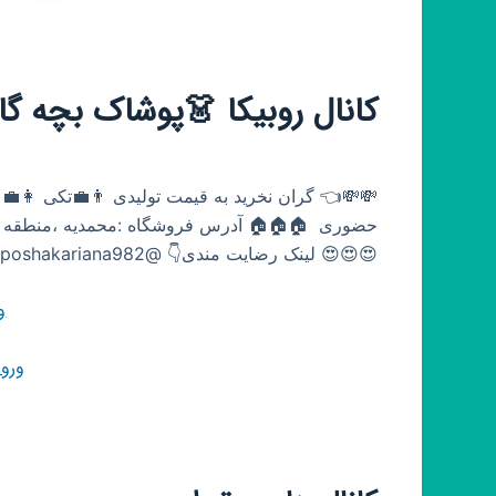
کانال روبیکا 👗پوشاک بچه گان
💸💸👈 گران نخرید به قیمت تولیدی 👨‍💼تکی 👩‍💼 
😍😍😍 لینک رضایت مندی👇 @poshakariana982 ✏✏✏لینک ثبت سفارش👇 @arezoo25
و
ورو