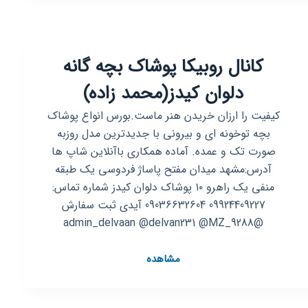
پوشاک
بچه
گانه
کانال روبیکا پوشاک بچه گانه
💫
🌷
دلوان کیدز(محمد زاده)
پردیس
👫
کیفیت را ارزان خریدن هنر ماست.بورس انواع پوشاک
🌷
بچه توخونه ای و بیرونی با جدیدترین مدل روزبه
صورت تک و عمده. آماده همکاری باآنلاین شاپ ها
آدرس:مشهد میدان مفتح پاساژ فردوسی یک طبقه
منفی یک راهرو ۱۰ پوشاک دلوان کیدز شماره تماس:
09924409227 09036632604 آیدی ثبت سفارش
@admin_delvaan @delvan231 @MZ_9288
کانال
مشاهده
روبیکا
پوشاک
بچه