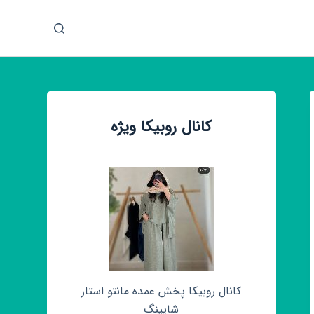
پ
ر
ش
ب
ه
م
کانال روبیکا ویژه
ح
ت
و
ا
کانال روبیکا پخش عمده مانتو استار
شاپینگ