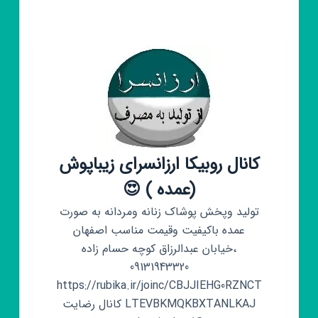
خانوم
کوچولو♥️
کانال روبیکا ارزانسرای زیباپوش
(عمده ) 😍
تولید وپخش پوشاک زنانه ومردانه به صورت
عمده باکیفیت وقیمت مناسب اصفهان
،خیابان عبدالرزاق کوچه حسام زاده
09131943320
https://rubika.ir/joinc/CBJJIEHG0RZNCT
LTEVBKMQKBXTANLKAJ کانال رضایت