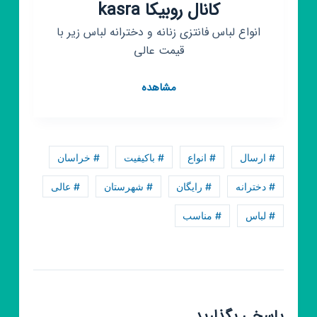
کانال روبیکا kasra
انواع لباس فانتزی زنانه و دخترانه لباس زیر با
قیمت عالی
کانال
مشاهده
روبیکا
kasra
# ارسال
# انواع
# باکیفیت
# خراسان
# دخترانه
# رایگان
# شهرستان
# عالی
# لباس
# مناسب
پاسخی بگذارید