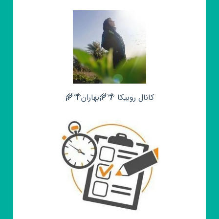
کانال روبیکا 🌴🌾بهاران🌴🌾