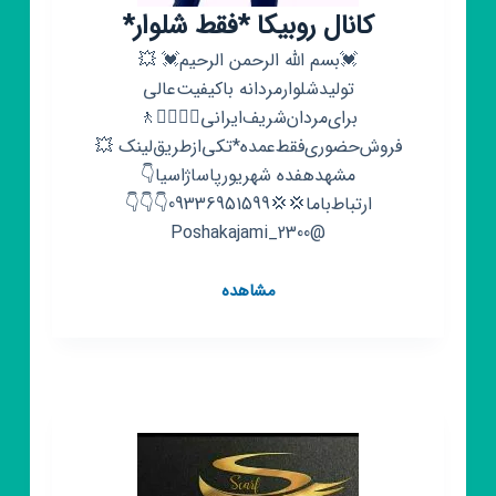
کانال روبیکا *فقط‌ شلوار*
💓بسم الله الرحمن الرحیم💓 💥
تولیدشلوار‌مردانه باکیفیت‌عالی
برای‌مردان‌شریف‌ایرانی🚶‍♀️🚶‍♂️🚶
فروش‌حضوری‌فقط‌عمده‌*تکی‌ازطریق‌لینک 💥
مشهد‌هفده شهریورپاساژاسیا👇
ارتباط‌باما💢💢09336951599👇👇👇
@Poshakajami_2300
کانال
مشاهده
روبیکا
*فقط‌
شلوار*