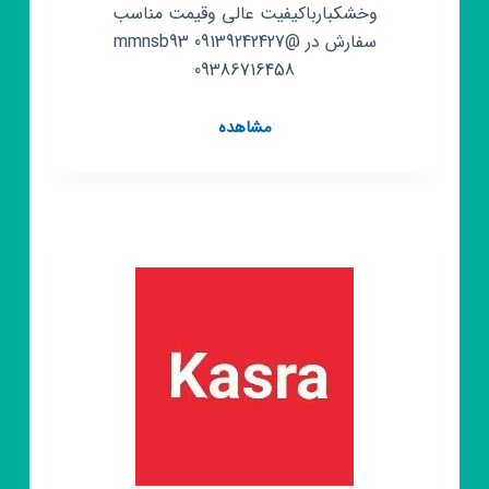
وخشکبارباکیفیت عالی وقیمت مناسب
سفارش در @mmnsb93 09139242427
09386716458
کانال
مشاهده
روبیکا
عسل
وخشکبارناب