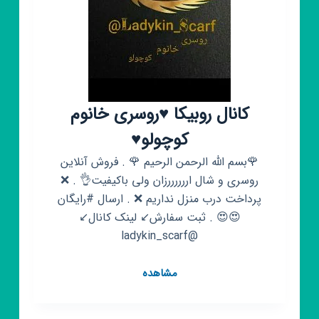
کانال روبیکا ♥️روسری خانوم
کوچولو♥️
🌹بسم الله الرحمن الرحیم 🌹 . فروش آنلاین
روسری و شال اررررررزان ولی باکیفیت👌 . ❌
پرداخت درب منزل نداریم ❌ . ارسال #رایگان
😍😍 . ثبت سفارش↙️ لینک کانال↙️
@ladykin_scarf
کانال
مشاهده
روبیکا
♥️روسری