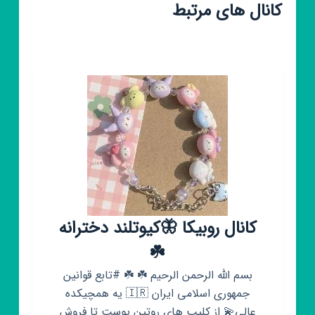
کانال های مرتبط
کانال روبیکا 🦋کیوتلند دخترانه
☘️
بسم الله الرحمن الرحیم ☘️ ☘️ #تابع قوانین
جمهوری اسلامی ایران 🇮🇷 یه همچیکده
عالی💫 از کلیپ های روتین پوست تا فروش