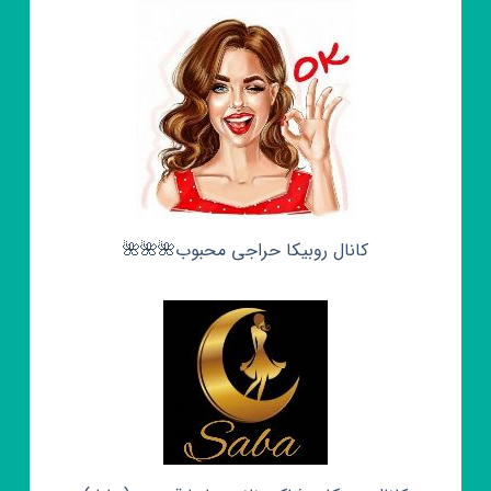
کانال روبیکا حراجی محبوب🌺🌺🌺