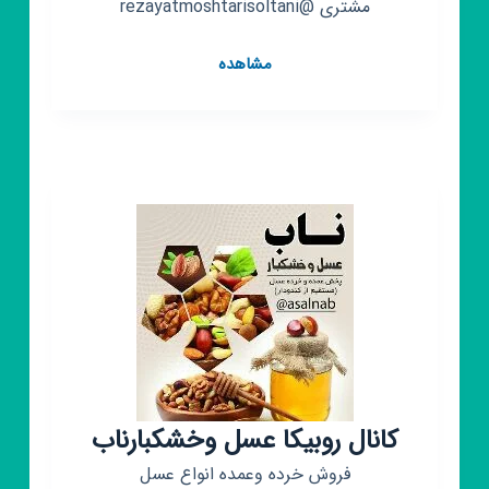
مشتری @rezayatmoshtarisoltani
کانال
مشاهده
روبیکا
ارزانسرای
زیباپوش
(عمده
)
😍
کانال روبیکا عسل وخشکبارناب
فروش خرده وعمده انواع عسل