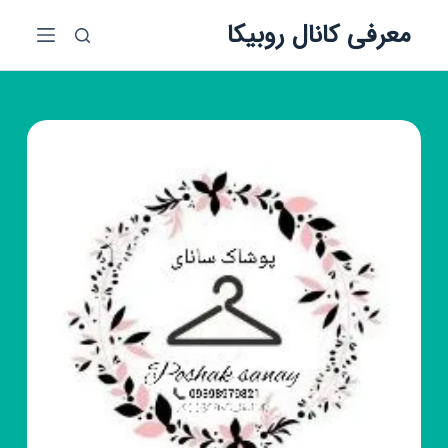
پ
معرفی کانال روبیکا
ر
ش
ب
ه
م
ح
ت
و
ا