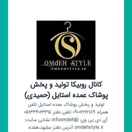
و
پخش
عمده
پوشاک
بچه
گانه‌بنیامین‌
کانال روبیکا تولید و پخش
پوشاک عمده استایل (حمیدی)
تولید و پخش پوشاک عمده استایل تلفن
همراه: 09002222189 تلفن دفتر: 05133402335
آی دی پی وی: @infoomdeh نشانی سایت:
omdehstyle.ir آدرس دفتر: مشهد،هفده