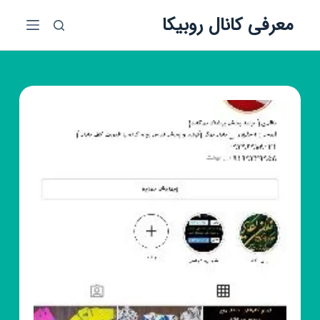
پ
معرفی کانال روبیکا
ر
ش
ب
ه
م
ح
ت
و
ا