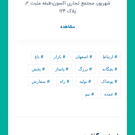
شهریور، مجتمع تجاری اکسون،طبقه مثبت ۲،
پلاک ۱۲۴
کانال
مشاهده
روبیکا
تولید
و
پخش
# ارتباط
# اصفهان
# بازار
# باغ
پوشاک
عمده
# بچگانه
# بزرگ
# پاساژ
# پخش
استایل
# پوشاک
# تولید
# راه
# سفارش
(حمیدی)
# عمده
# نیم