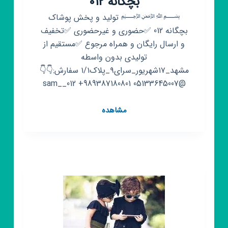
بچگانه 012
﷽ تولید و پخش پوشاک
بچگانه 012 ✅حضوری و غیرحضوری ✅تخفیف
و ارسال رایگان و همراه مرجوع ✅مستقیم از
تولیدی بدون واسطه
مشهد_۱۷شهریور_سرای۹_پلاک۱/۱ سفارش:👇👇
@sam__012 +989387180801 05133645007
کانال
مشاهده
روبیکا
تولید
و
پخش
بچگانه
012