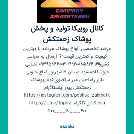
مصرف
مانتو
لباس
کانال روبیکا تولید و پخش
پوشاک زحمتکش
عرضه تخصصی انواع پوشاک مردانه با بهترین
کیفیت و کمترین قیمت🌹 ارسال به سراسر
کشور🚛 09920885824 09395966003 نشانی
فروشگاه:مشهد،میدان ۱۷شهریور ضلع جنوبی
بازار رضا-بین میر مرتضوی۶و۸_پوشاک
زحمتکش پیج اینستاگرام:
https://instagram.com/poshak_zahmatk
esh کانال تلگرام: https://t.me/tppbz
۵۰۰____🏃____۴۰۰
کانال
مشاهده
روبیکا