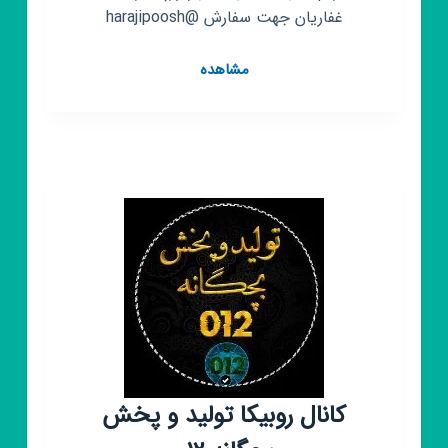
غفاریان جهت سفارش @harajipoosh
کانال
مشاهده
روبیکا
تولید
و
پخش
عمده
پوشاک
حراجی
کانال روبیکا تولید و پخش