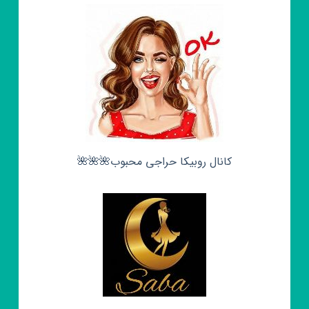
کانال روبیکا حراجی محبوب🌺🌺🌺