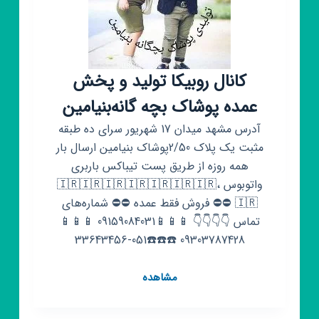
کانال روبیکا تولید و پخش
عمده پوشاک بچه گانه‌بنیامین‌
آدرس مشهد میدان 17 شهریور سرای ده طبقه
مثبت یک پلاک 2/50پوشاک بنیامین ارسال بار
همه روزه از طریق پست تیباکس باربری
واتوبوس ،🇮🇷🇮🇷🇮🇷🇮🇷🇮🇷🇮🇷🇮🇷
🇮🇷 ⛔⛔ فروش فقط عمده ⛔⛔ شماره‌های
تماس 👇👇👇👇 📱📱📱09159084031 📱📱📱
09303787428 ☎️☎️☎️051-33643456
کانال
مشاهده
روبیکا
تولید