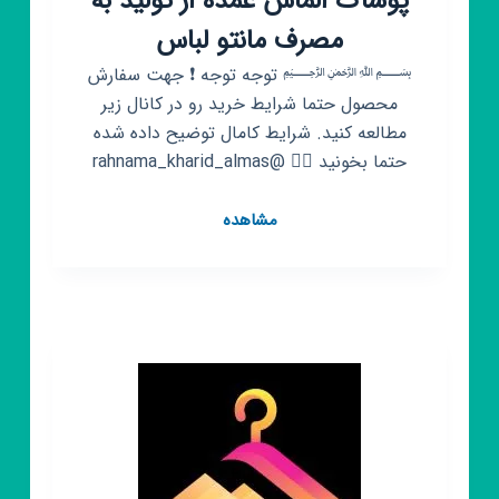
پوشاک الماس عمده از تولید به
مصرف مانتو لباس
﷽ توجه توجه ❗ جهت سفارش
محصول حتما شرایط خرید رو در کانال زیر
مطالعه کنید. شرایط کامال توضیح داده شده
حتما بخونید 👇🏼 @rahnama_kharid_almas
کانال
مشاهده
روبیکا
فقط
عمده
تولیدی
پوشاک
الماس
عمده
از
تولید
به