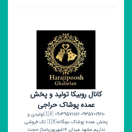
تولید
و
پخش
پوشاک
زحمتکش
کانال روبیکا تولید و پخش
عمده پوشاک حراجی
09357019210 09039571182 🇮🇷تولیدی و
پخش عمده پوشاک بچگانه🇮🇷 تک فروشی
نداریم مشهد میدان ۱۷شهریورپاساژ حجت