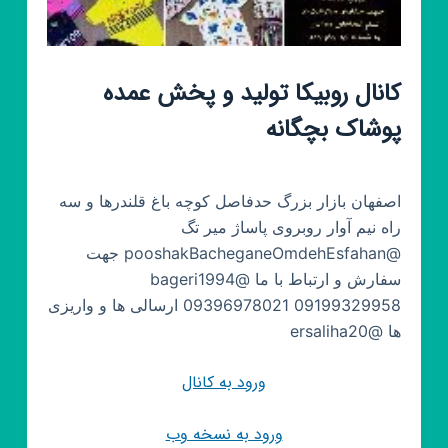
کانال روبیکا تولید و پخش عمده
پوشاک بچگانه
اصفهان بازار بزرگ حدفاصل کوچه باغ قلندرها و سه
راه نیم آوار روبروی پاساژ میر تگ
@pooshakBacheganeOmdehEsfahan جهت
سفارش و ارتباط با ما @bageri1994
09396978021 09199329958 ارسالی ها و واریزی
ها @ersaliha20
ورود به کانال
ورود به نسخه وب