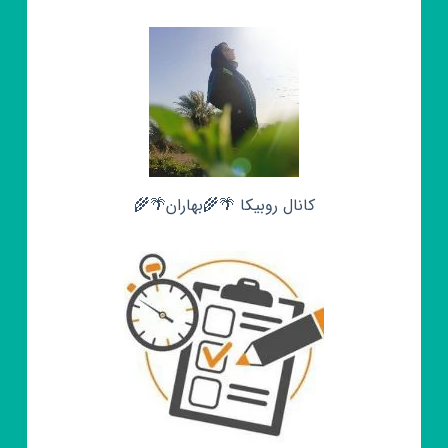
کانال روبیکا 🌴🌾بهاران🌴🌾