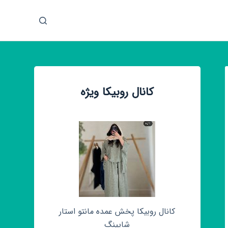
پ
ر
ش
ب
ه
م
کانال روبیکا ویژه
ح
ت
و
ا
کانال روبیکا پخش عمده مانتو استار
شاپینگ