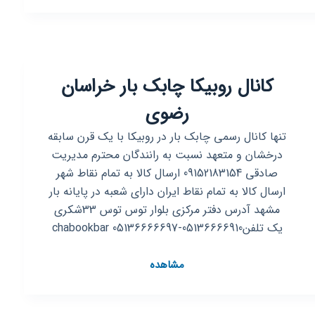
فروشگاه
بزرگ
کیف
و
کانال روبیکا چابک بار خراسان
کفش(کفش
چی)
رضوی
تنها کانال رسمی چابک بار در روبیکا با یک قرن سابقه
درخشان و متعهد نسبت به رانندگان محترم مدیریت
صادقی 09152183154 ارسال کالا به تمام نقاط شهر
ارسال کالا به تمام نقاط ایران دارای شعبه در پایانه بار
مشهد آدرس دفتر مرکزی بلوار توس توس 33شکری
یک تلفن05136666910-05136666697 chabookbar
کانال
مشاهده
روبیکا
چابک
بار