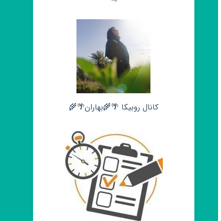
کانال روبیکا 🌴🌾بهاران🌴🌾