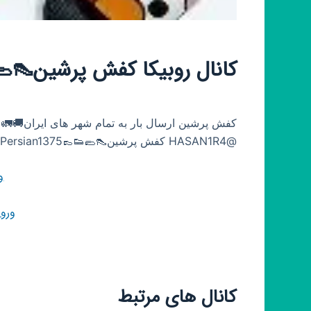
کانال روبیکا کفش پرشین👠🥿👟
@HASAN1R4 کفش پرشین👠🥿👟👞🩴 https://rubika.ir/Persian1375
و
ورو
کانال های مرتبط