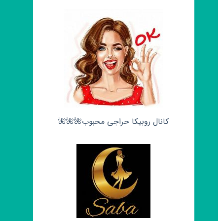
کانال روبیکا حراجی محبوب🌺🌺🌺