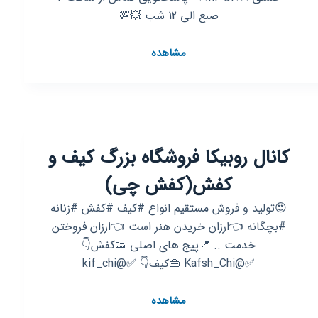
صبع الی 12 شب 💥💯
کانال
مشاهده
روبیکا
کیف
و
کفش
زیبا
کانال روبیکا فروشگاه بزرگ کیف و
کفش(کفش چی)
😍تولید و فروش مستقیم انواع #کیف #کفش #زنانه
#بچگانه 👈ارزان خریدن هنر است 👈ارزان فروختن
خدمت .. 📍پیج های اصلی 👟کفش👇
✅@Kafsh_Chi 👜کیف👇 ✅@kif_chi
کانال
مشاهده
روبیکا