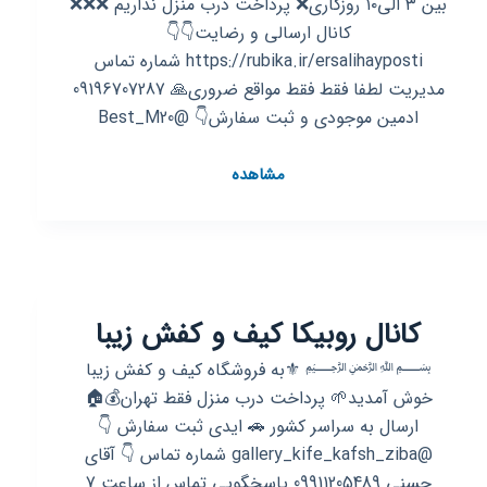
بین ۳ الی۱۰ روزکاری❌ پرداخت درب منزل نداریم ❌❌❌
کانال ارسالی و رضایت👇👇
https://rubika.ir/ersalihayposti شماره تماس
مدیریت لطفا فقط فقط مواقع ضروری🙏 09196707287
ادمین موجودی و ثبت سفارش👇 @Best_M20
کانال
مشاهده
روبیکا
کیف
و
کفش
زنانه
کانال روبیکا کیف و کفش زیبا
💚
💖
﷽ ⚜️به فروشگاه کیف و کفش زیبا
خوش آمدید🌱 پرداخت درب منزل فقط تهران💰🏠
ارسال به سراسر کشور 🚗 ایدی ثبت سفارش 👇
@gallery_kife_kafsh_ziba شماره تماس 👇 آقای
حسنی 09911205489 پاسخگویی تماس از ساعت 7