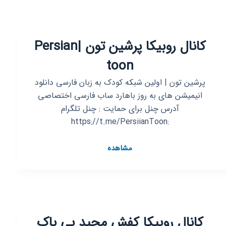
کانال روبیکا پرشین تون |Persian
toon
پرشین تون | اولین شبکه کودک به زبان فارسی دانلود
انیمیشن های به روز باهارد ساب فارسی اختصاصی
آدرس چنل برای حمایت : چنل تلگرام
:https://t.me/PersiianToon
کانال
مشاهده
روبیکا
پرشین
تون
|Persian
toon
کانال روبیکا کفش مجید بی باک