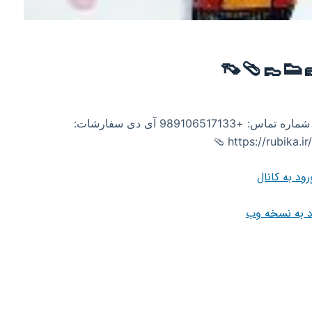
🩴👡
کفش پرشین ارسال بار به تمام شهر های ایران🚚🚛 شماره تماس: +989106517133 آی دی سفارشات:
رود به کانال
د به نسخه وب