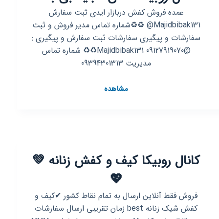
عمده فروش کفش دربازار ایدی ثبت سفارش
Majidbibak131@ ♻️♻️شماره تماس مدیر فروش و ثبت
سفارشات و پیگیری سفارشات ثبت سفارش و پیگیری :
@Majidbibak131 09127919070♻️♻️ شماره تماس
مدیریت 09394301313
کانال
مشاهده
روبیکا
کفش
مجید
بی
باک
کانال روبیکا کیف و کفش زنانه 💚
💖
فروش فقط آنلاین ارسال به تمام نقاط کشور ✔کیف و
کفش شیک زنانه best زمان تقریبی ارسال سفارشات