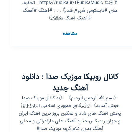
👨🏻‍💻 https://rubika.ir/tRubikaMusic . تخفیف
های #تابستونی شروع شد👆 . . . #آهنگ #آهنگ
#آهنگ آهنگ 🙏🏼🙂
کانال
مشاهده
روبیکا
🎧
روبیکا
موزیک
🎶🎶🎶
کانال روبیکا موزیک صدا : دانلود
آهنگ
آهنگ
آهنگ جدید
آهنگ
《بسم الله الرحمن الرحیم》 《به کانال موزیک صدا
خوش آمدید》 🇮🇷تابع جمهوری اسلامی ایران🇮🇷
پخش آهنگ های شاد و غمگین بروز ترین آهنگ ایران
و جهان ریمیکس جدید آهنگ های مازندرانی و محلی
آهنگ بدون کلام گروه موزیک صدا⬇️