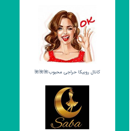
کانال روبیکا حراجی محبوب🌺🌺🌺