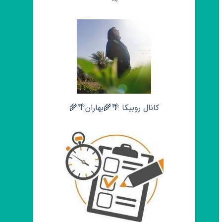
کانال روبیکا 🌴🌾بهاران🌴🌾