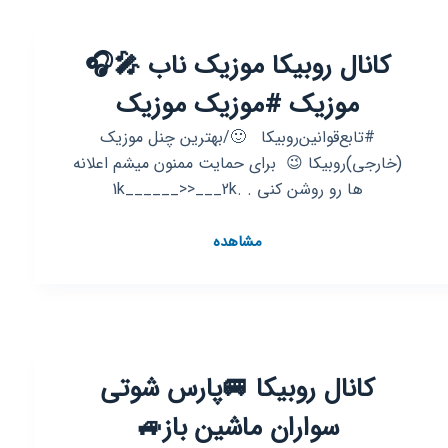
کانال روبیکا موزیک ناب 🎤🎧
موزیک #موزیک موزیک
#تابع‌قوانین‌روبیکا ‌ ‌ 🙂/بهترین چنل موزیک
(خارجی)روبیکا 😉 ‌ برای حمایت ممنون میشم اعلانه
ها رو روشن کنی ‌‌‌‌‌. .1k______>>___2k
کانال
مشاهده
روبیکا
موزیک
ناب
🎤
🎧
کانال روبیکا 🚐پارس شوتی
موزیک
#موزیک
سواران ماشین باز🚙
موزیک