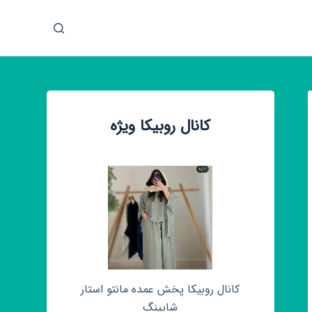
پ
ر
ش
ب
ه
م
کانال روبیکا ویژه
ح
ت
و
ا
کانال روبیکا پخش عمده مانتو استار
شاپینگ