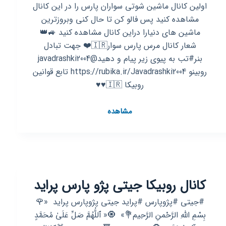
اولین کانال ماشین شوتی سواران پارس را در این کانال
مشاهده کنید پس فالو کن تا حال کنی وبروزترین
ماشین های دنیارا دراین کانال مشاهده کنید 🚙👑
شعار کانال مرس پارس سوار🇮🇷❤️ جهت تبادل
بنر#تب به پیوی زیر پیام و دهید@javadrashki2004
روبینو https://rubika.ir/Javadrashki2004 تابع قوانین
روبیکا 🇮🇷♥️♥️
کانال
مشاهده
روبیکا
🚐
پارس
شوتی
سواران
کانال روبیکا جیتی پژو پارس پراید
ماشین
باز
#جیتی #پژوپارس #پراید جیتی پژوپارس پراید ‌ ‌«‏🌹
🚙
بِسْمِ اللهِ الرَّحْمنِ الرَّحِیم💐» ‌ ‌‌🧿« ٱللَّٰهُمَّ صَلِّ عَلَىٰ مُحَمَّدٍ