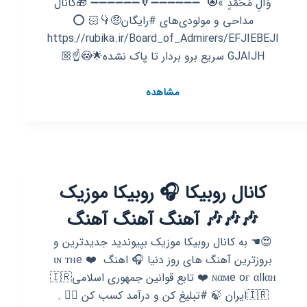
وَآلِ مُحَمَّدٍ »🧿 ‌‌ ‌➖➖➖➖➖➖🔻➖➖➖➖➖➖ 🎁‌کانال
مداحی و مولودی‌های #رایگان🤑👇🏻 ‌⭕️
https://rubika.ir/Board_of_Admirers/EFJIEBEJI
GJAIJH ‌سریع برو بردار تا پاک نشده🌟😳☝️🏼
کانال
مشاهده
روبیکا
جیتی
پژو
پارس
پراید
کانال روبیکا 🎧 روبیکا موزیک
🎶🎶🎶 آهنگ آهنگ آهنگ
😍☚ به کانال روبیکا موزیک بپیوندید جدیدترین و
بروزترین آهنگ های روز دنیا 🎧 اهنگ ‌ ❤️ ιɴ тнe
ایران🇮🇷⁩ 🍃 #تبلیغ کن و درآمد کسب کن 👇🏿 .