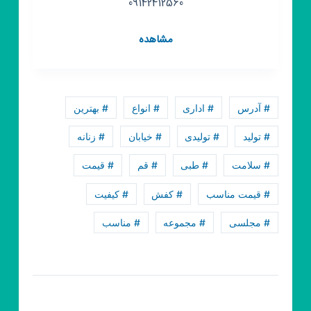
09142412560
کانال
مشاهده
روبیکا
تولیدی
کفش
خطیبی
# آدرس
# اداری
# انواع
# بهترین
# تولید
# تولیدی
# خیابان
# زنانه
# سلامت
# طبی
# قم
# قیمت
# قیمت مناسب
# کفش
# کیفیت
# مجلسی
# مجموعه
# مناسب