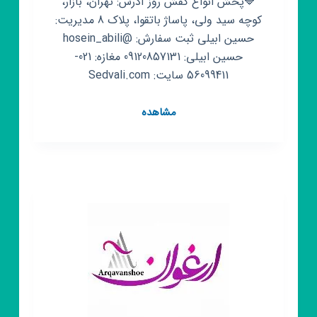
🔷پخش انواع کفش روز آدرس: تهران، بازار،
کوچه سید ولی، پاساژ باتقوا، پلاک 8 مدیریت:
حسین ابیلی ثبت سفارش: @hosein_abili
حسین ابیلی: 09120857131 مغازه: 021-
56099411 سایت: Sedvali.com
کانال
مشاهده
روبیکا
تولیدی
و
پخش
کفش
عمده
سِید
وَلی