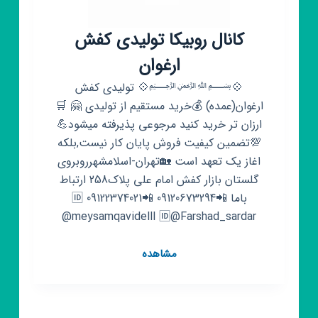
کانال روبیکا تولیدی کفش
ارغوان
💠﷽💠 تولیدی کفش
ارغوان(عمده) 💰خرید مستقیم از تولیدی 🤗 🛒
ارزان تر خرید کنید مرجوعی پذیرفته میشود💪
💯تضمین کیفیت فروش پایان کار نیست,بلکه
اغاز یک تعهد است 🏡تهران-اسلامشهرروبروی
گلستان بازار کفش امام علی پلاک258 ارتباط
باما 📲09120673294 📲09122374021 🆔️
@meysamqavidelll 🆔@Farshad_sardar
کانال
مشاهده
روبیکا
تولیدی
کفش