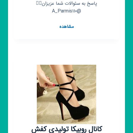
پاسخ به سئوالات شما عزیزان👇🏻
@A_Parmis110
کانال
مشاهده
روبیکا
ارزانسرای
پارمیس
کانال روبیکا تولیدی کفش