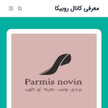
پ
معرفی کانال روبیکا
ر
ش
ب
ه
م
ح
ت
و
ا