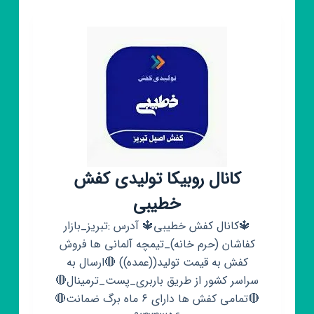
ارغوان
کانال روبیکا تولیدی کفش
خطیبی
🔱کانال کفش خطیبی🔱 آدرس :تبریز_بازار
کفاشان (حرم خانه)_تیمچه آلمانی ها فروش
کفش به قیمت تولید((عمده)) 🔴ارسال به
سراسر کشور از طریق باربری_پست_ترمینال🔴
🔴تمامی کفش ها دارای ۶ ماه برگ ضمانت🔴