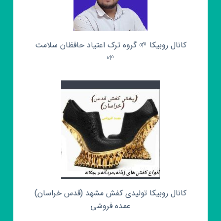
کانال روبیکا 🌱 گروه ترک اعتیاد حافظان سلامت
🌱
کانال روبیکا تولیدی کفش مشهد (قدس خراسان)
عمده فروشی