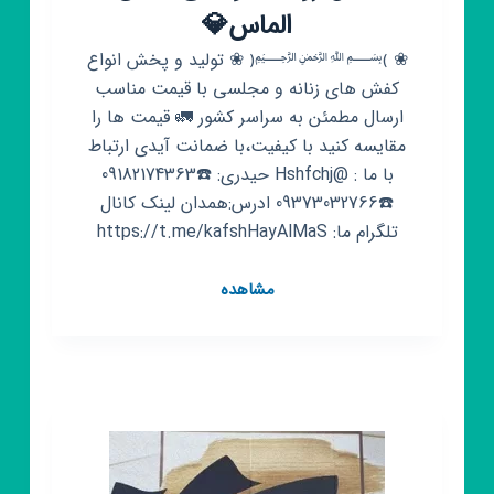
الماس💎
❀ ﴾﷽﴿ ❀ تولید و پخش انواع
کفش های زنانه و مجلسی با قیمت مناسب
ارسال مطمئن به سراسر کشور 🚛 قیمت ها را
مقایسه کنید با کیفیت،با ضمانت آیدی ارتباط
با ما : @Hshfchj حیدری: ☎️09182174363
☎️09373032766 ادرس:همدان لینک کانال
تلگرام ما: https://t.me/kafshHayAlMaS
کانال
مشاهده
روبیکا
تولیدی
کفش
الماس
💎