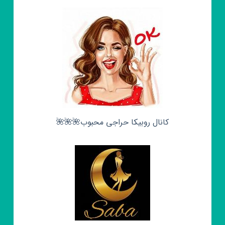
کانال روبیکا حراجی محبوب🌺🌺🌺