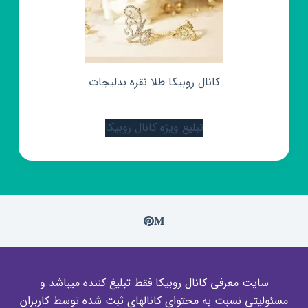
کانال روبیکا طلا نقره بدلیجات
تبلیغ ویژه کانال روبیکا
سایت معرفی کانال روبیکا فقط تبلیغ کننده میباشد و
مسئولیتی نسبت به محتوای کانالهای ثبت شده توسط کاربران