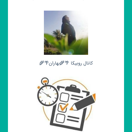
کانال روبیکا 🌴🌾بهاران🌴🌾