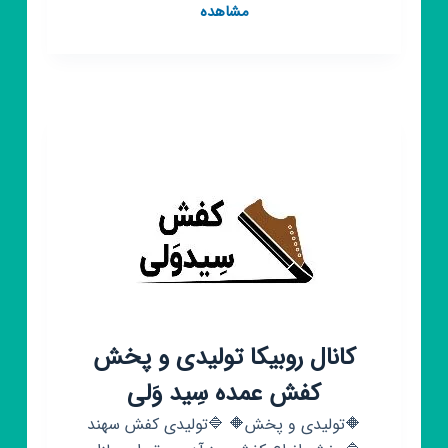
کانال
مشاهده
روبیکا
تولیدی
کفش
برادران
طباطبایی
کانال روبیکا تولیدی و پخش
کفش عمده سِید وَلی
🔶تولیدی و پخش🔶 🔷تولیدی کفش سهند