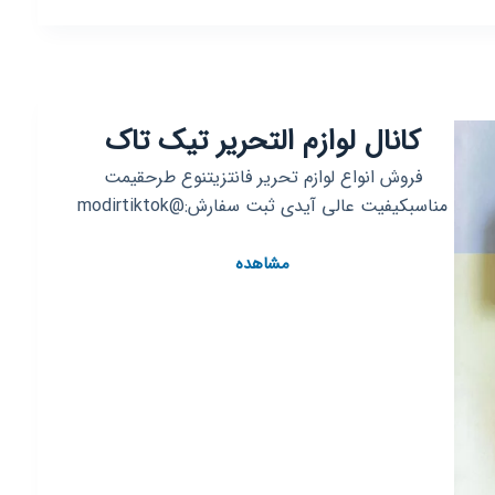
روبیکا
بازرگانی
محمدی
(📣
پخش
کانال لوازم التحریر تیک تاک
رنگ
و
فروش انواع لوازم تحریر فانتزیتنوع طرحقیمت
چسب)
مناسبکیفیت عالی آیدی ثبت سفارش:@modirtiktok
کانال
مشاهده
لوازم
التحریر
تیک
تاک