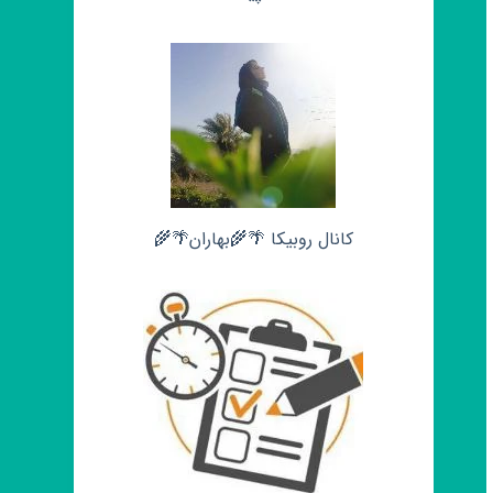
کانال روبیکا 🌴🌾بهاران🌴🌾