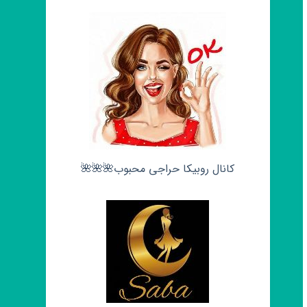
کانال روبیکا حراجی محبوب🌺🌺🌺