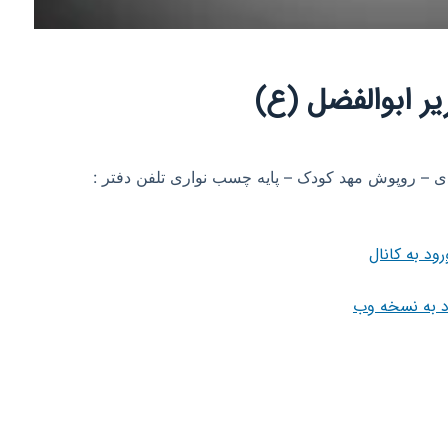
یر ابوالفضل (ع)
دی – روپوش مهد کودک – پایه چسب نواری تلفن دفتر :
رود به کانال
د به نسخه وب