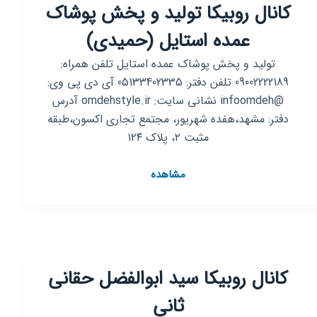
کانال روبیکا تولید و پخش پوشاک
دانش
عمده استایل (حمیدی)
تولید و پخش پوشاک عمده استایل تلفن همراه:
09002222189 تلفن دفتر: 05133402335 آی دی پی وی:
@infoomdeh نشانی سایت: omdehstyle.ir آدرس
دفتر: مشهد،هفده شهریور، مجتمع تجاری اکسون،طبقه
مثبت ۲، پلاک ۱۲۴
کانال
مشاهده
روبیکا
تولید
و
پخش
پوشاک
کانال روبیکا سید ابوالفضل حقانی
عمده
استایل
ثانی
(حمیدی)