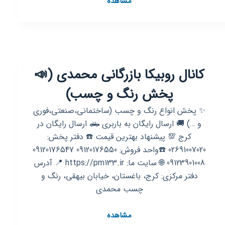
مشاهده
روبیکا
اهورا(جعفری)بزرگترین
پخش
عمده
لوازم
کانال روبیکا بازرگانی محمدی (📣
التحریر
در
پخش رنگ و چسب)
جنوب
فارس
✨ پخش انواع رنگ و چسب (ساختمانی،صنعتی،فوری
و …) 🚚 ارسال رایگان به باربری 🛻 ارسال رایگان در
کرج 💯 پیشنهاد بهترین قیمت ☎️ دفتر پخش:
02691007020 ☎️واحد فروش: 09120176550 09120176547
09123901008 🌐 سایت ما: https://pm133.ir 📍 آدرس
دفتر مرکزی: کرج، باغستان، خیابان بیهقی، رنگ و
چسب محمدی
کانال
مشاهده