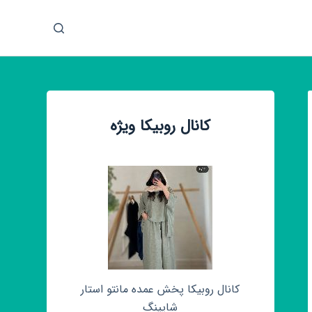
پ
ر
ش
ب
ه
م
کانال روبیکا ویژه
ح
ت
و
ا
کانال روبیکا پخش عمده مانتو استار
شاپینگ