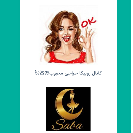
کانال روبیکا حراجی محبوب🌺🌺🌺