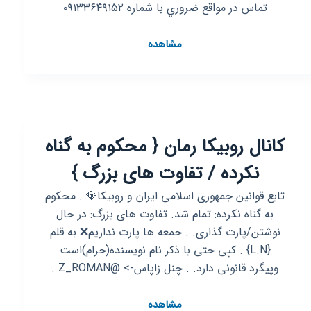
تماس در مواقع ضروري با شماره ۰۹۱۳۳۶۴۹۱۵۲
کانال
مشاهده
روبیکا
کلاس
های
استاد
عبدی
کانال روبیکا رمان { محکوم به گناه
ابیانه
نکرده / تفاوت های بزرگ }
تابع‌ قوانین‌ جمهوری‌ اسلامی‌ ایران و روبیکا💎 . محکوم
به گناه نکرده: تمام شد. تفاوت های بزرگ: در حال
نوشتن/پارت گذاری. . جمعه ها پارت نداریم❌ به قلم
{L.N} . کپی حتی با ذکر نام نویسنده(حرام)است
وپیگرد قانونی دارد. . چنل زاپاس-> @Z_ROMAN .
کانال
مشاهده