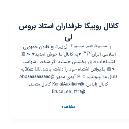
استاد
بزرگ
قلمزنی
کانال روبیکا طرفداران استاد بروس
علی
جنگی
لی
『 ﷽ 』 🇮🇷تابع قانون جمهوری
اسلامی ایران🇮🇷 ♥️به کانال ما خوش آمدید♥️ 👊🏾
اشتباهات قابل بخشش هستند اگر شخص شهامت
👊🏽 پذیرفتن اشتباه خود را داشته باشد.✌🏾 🙏🏼به
کانال ما بپیوندید🙏🏼 آیدی مدیر: @Abbaaaaaaaaas
کانال زاپاس: @KanalAuxiliary کانال متحد:
@BruceLee_1941
کانال
مشاهده
روبیکا
طرفداران
استاد