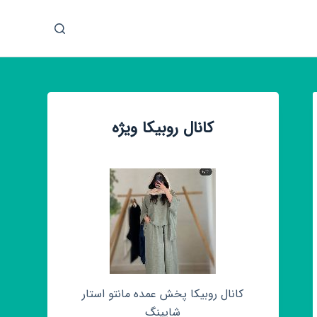
پ
ر
ش
ب
ه
م
کانال روبیکا ویژه
ح
ت
و
ا
کانال روبیکا پخش عمده مانتو استار
شاپینگ