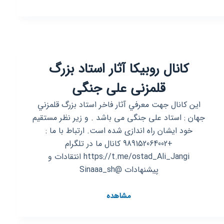
روبیکا
رمان
{
محکوم
به
کانال روبیکا آثار استاد بزرگ
گناه
نکرده
قلمزنی علی جنگی
/
تفاوت
اين كانال جهت معرفي آثار فاخر استاد بزرگ قلمزني
های
جهان : استاد علی جنگی می باشد . و زیر نظر مستقیم
بزرگ
خود ایشان راه اندازی شده است. ارتباط با ما :
}
+989152064002 کانال ما در تلگرام
https://t.me/ostad_Ali_Jangi انتقادات و
پیشنهادات @Sinaaa_sh
کانال
مشاهده
روبیکا
آثار