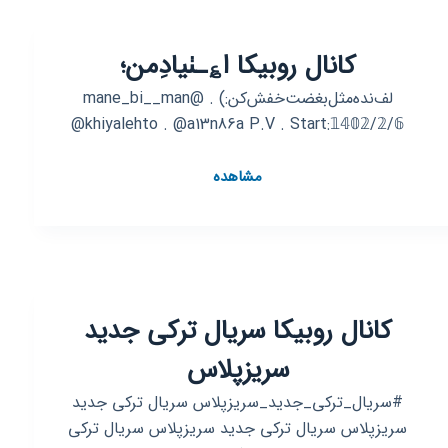
کانال روبیکا ا؏ـٺیاد‌ِمن؛
لف‌نده‌مثل‌بغضت‌خفش‌کن‌:) . @mane_bi__man
@khiyalehto . @a13n86a P.V . Start:𝟙𝟜𝟘𝟚/𝟚/𝟞
کانال
مشاهده
روبیکا
ا؏ـٺیاد‌ِمن؛
کانال روبیکا سریال ترکی جدید
سریزپلاس
#سریال_ترکی_جدید_سریزپلاس سریال ترکی جدید
سریزپلاس سریال ترکی جدید سریزپلاس سریال ترکی