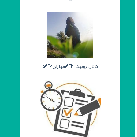
کانال روبیکا 🌴🌾بهاران🌴🌾