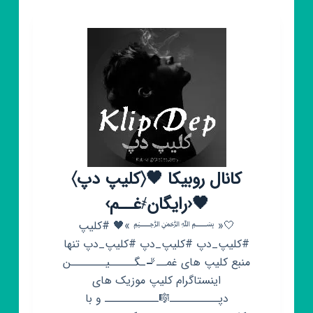
بلاگر/
انگیزشی
💚
کانال روبیکا 🖤‌〈کلیپ دپ〉
🖤‹رایگان҂غــم›
🤍« ﷽ »🖤 #کلیپ
#کلیپ_دپ #کلیپ_دپ #کلیپ_دپ تنها
منبع کلیپ های غمــ🚬ـگـــــیـــــــن
اینستاگرام کلیپ موزیک های
دپــــــــــ🎼ـــــــــــ و با