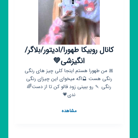
کانال روبیکا طهورا/ادیتور/بلاگر/
انگیزشی💚
🎀 من طهورا هستم اینجا کلی چیز های رنگی
رنگی هست 🔮اگه میخوای این چیزای رنگی
رنگی 🍡 رو ببینی زود فالو کن تا از دست🌈
ندی💗
کانال
مشاهده
روبیکا
طهورا/
ادیتور/