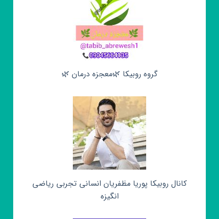
گروه روبیکا 🌿معجزه درمان 🌿
کانال روبیکا پوریا مظفریان انسانی تجربی ریاضی
انگیزه