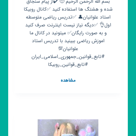
بسم الله الرحمن الرحیم 🙂 ✔️از پیام سنجاق
شده و هشتگ ها استفاده کنید ✅کانال روبیکا
استاد علوانیان👤 ✅تدریس ریاضی متوسطه
اول👌 ✅دیگه نیاز نیست اینترنت صرف کنید
و به صورت رایگان✅ میتونید در کانال ما
اموزش ریاضی ببینید با تدریس استاد
علوانیان💯
#تابع_قوانین_جمهوری_اسلامی_ایران
#تابع_قوانین_روبیکا
کانال
مشاهده
روبیکا
تدریس
علوانیان
ریاضی
متوسطه
اول