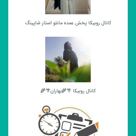
کانال روبیکا پخش عمده مانتو استار شاپینگ
کانال روبیکا 🌴🌾بهاران🌴🌾