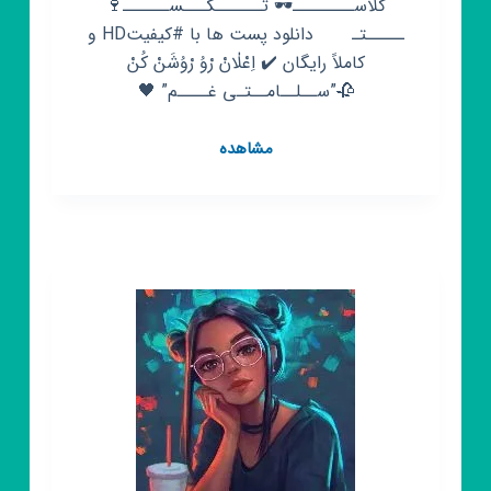
کلاســــــــ🕶 تــــــکـــســــــ🍷
ـــــتـ دانلود پست ها با #کیفیتHD و
کاملاً رایگان ✔️ اِعْلٰانْ رْوُ رْوُشَنْ کُنْ
🥀”ســلــامــتـی غــــم” 🖤
کانال
مشاهده
روبیکا
🖤‌
〈کلیپ
دپ〉
🖤‹رایگان҂غــم›