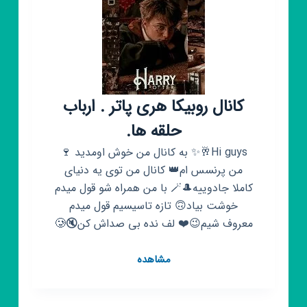
کانال روبیکا هری پاتر . ارباب
حلقه ها.
Hi guys🥂✨ به کانال من خوش اومدید 🍷
من پرنسس ام👑 کانال من توی یه دنیای
کاملا جادوییه🎩🪄 با من همراه شو قول میدم
خوشت بیاد🙃 تازه تاسیسیم قول میدم
معروف شیم😉❤️ لف نده بی صداش کن🔇🥲
کانال
مشاهده
روبیکا
هری
پاتر