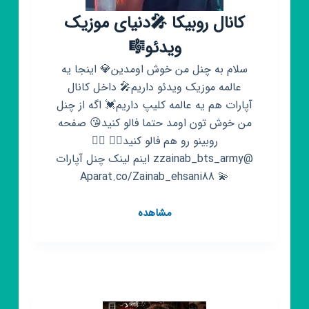
کانال روبیکا 🎤دنیای موزیک
ویدئو🎼
سلام به چنل من خوش اومدین💎 اینجا یه
عالمه موزیک ویدئو داریم🎤 داخل کانال
آپارات هم یه عالمه کلیپ داریم💓 اگه از چنل
من خوش تون اومد حتما فالو کنید😘 صفحه
روبینو رو هم فالو کنید🙆‍♀️ 👇🏻
@zzainab_bts_army اینم لینک چنل آپارات
💫 Aparat.co/Zainab_ehsani88
کانال
مشاهده
روبیکا
🎤
دنیای
موزیک
ویدئو🎼