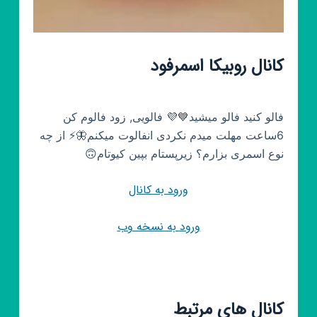
کانال روبیکا اسمرفود
فالو کنید فالو میشید💙💜 فالویی, زود فالوم کن
6ساعت مهلت میدم نکردی انفالوت میکنم🦋⚡️ از چه
نوع اسمری بزارم؟ زیرپستام بپین کیوتام🙃
ورود به کانال
ورود به نسخه وب
کانال های مرتبط