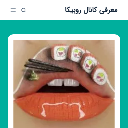
پ
معرفی کانال روبیکا
ر
ش
ب
ه
م
ح
ت
و
ا