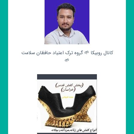
کانال روبیکا 🌱 گروه ترک اعتیاد حافظان سلامت
🌱