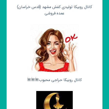
کانال روبیکا تولیدی کفش مشهد (قدس خراسان)
عمده فروشی
کانال روبیکا حراجی محبوب🌺🌺🌺