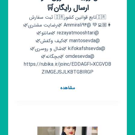
ارسال رایگان🛒
🇮🇷تابع قوانین کشور🇮🇷 ثبت سفارش
👩🏼‍💻💚 @Ammirali94 🌿رضایت مشتری🌿
@rezayatmooshtari 🌿مانتو🌿
@mantosevda 🌿کیف وکفش🌿
@kifokafshsevda 🌿شال و روسری🌿
@omdesevda 🌿بچگانه🌿
https://rubika.ir/joinc/EDDAGFI0XCGVDB
ZIMGEJSJLKBTGBIRGP
کانال
مشاهده
روبیکا
🌈
مزون
سودا
🌈
ارسال