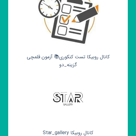
کانال روبیکا تست کنکوری📚 آزمون قلمچی‌‌
گزینه_دو
کانال روبیکا Star_gallery