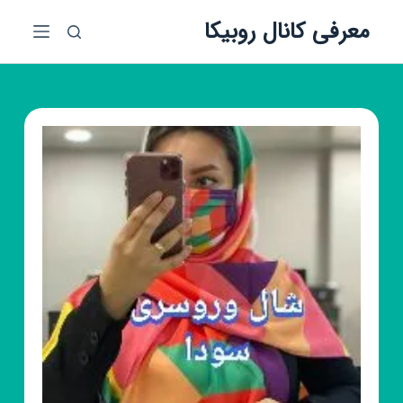
پ
معرفی کانال روبیکا
ر
ش
ب
ه
م
ح
ت
و
ا