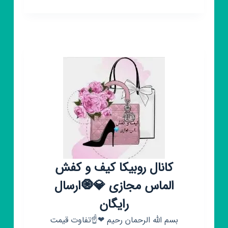
روبیکا
تولیدوپخش
شال
و
روسری
آرمان
کانال روبیکا کیف و کفش
الماس مجازی 💎🧿ارسال
رایگان
بسم الله الرحمان رحیم ❤☝تفاوت قیمت