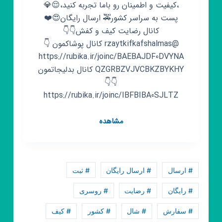
،کیفیت و اطمینان رو باما تجربه کنید،😌💎
پست به سراسر کشور🚕 ارسال رایگان😍❤️
کانال رضایت کیف و کفش👇👇
@rzaytkifkafshalmas کانال پوشاکمون 👇
https://rubika.ir/joinc/BAEBAJDF0DVYNA
QZGRBZVJVCBKZBYKHY کانال بدلیجاتمون
👇👇
https://rubika.ir/joinc/IBFBIBA0SJLTZ
کانال
مشاهده
روبیکا
کیف
و
کفش
# ارسال
# ارسال رایگان
# ثبت
الماس
مجازی
# رایگان
# رضایت
# روسری
💎
# سفارش
# شال
# کشور
# کیف
🧿