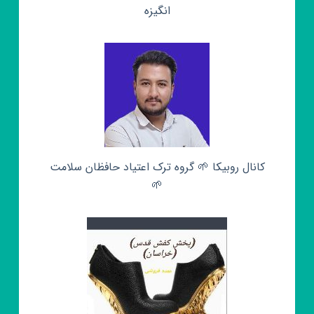
انگیزه
کانال روبیکا 🌱 گروه ترک اعتیاد حافظان سلامت
🌱