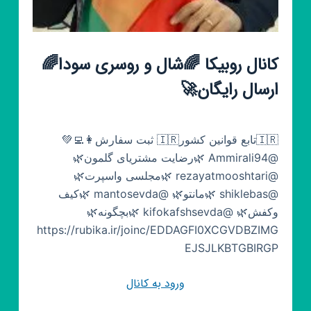
کانال روبیکا 🌈شال و روسری سودا🌈
ارسال رایگان🚀
🇮🇷تابع قوانین کشور🇮🇷 ثبت سفارش👩‍💻💚
@Ammirali94 🌿رضایت مشتریای گلمون🌿
@rezayatmooshtari 🌿مجلسی واسپرت🌿
@shiklebas 🌿مانتو🌿 @mantosevda 🌿کیف
وکفش🌿 @kifokafshsevda 🌿بچگونه🌿
https://rubika.ir/joinc/EDDAGFI0XCGVDBZIMG
EJSJLKBTGBIRGP
ورود به کانال