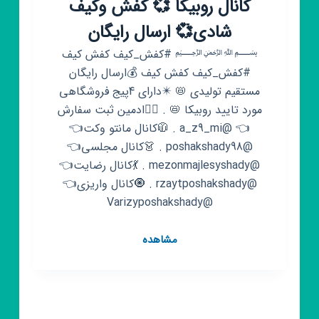
کانال روبیکا 💞 کفش وکیف
شادی💞 ارسال رایگان
﷽ #کفش_کیف کفش کیف
#کفش_کیف کفش کیف 💰ارسال رایگان
مستقیم تولیدی 📛 ✴️دارای 4پیج فروشگاهی
مورد تایید روبیکا 📛 . 💁‍♀ادمین ثبت سفارش
👈 @a_z9_mi . 🧥کانال مانتو وکت👈
@poshakshady98 . 👗کانال مجلسی👈
@mezonmajlesyshady . 💃کانال رضایت👈
@rzaytposhakshady . 🧿کانال واریزی👈
@Varizyposhakshady
کانال
مشاهده
روبیکا
💞
کفش
وکیف