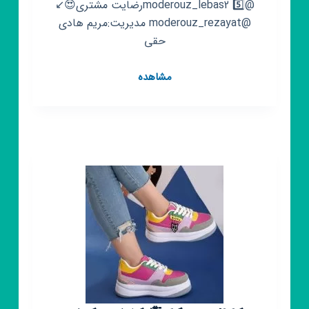
@moderouz_lebas2 5️⃣رضایت مشتری😍↙️
@moderouz_rezayat مدیریت:مریم هادی
حقی
کانال
مشاهده
روبیکا
👫
مزون
کودک
مدروز
💕
ارسال
رایگان
😍