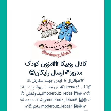
روسری
بانوشیک(ارسال
رایگان)
کانال روبیکا 👫مزون کودک
مدروز💕ارسال رایگان😍
🌸هوالرزاق🌸 آیدی جهت سفارش👈🏻
@Queen526 . 1⃣لباس مجلسی‌واسپرت زنانه
😍↙️ @moderouz_lebas 2️⃣کیف‌وکفش 😍
↙️ @moderouz_lebas3 3️⃣پوشاک عمده 😍
↙️ @moderouz_lebas4 4️⃣ مانتو😍↙️