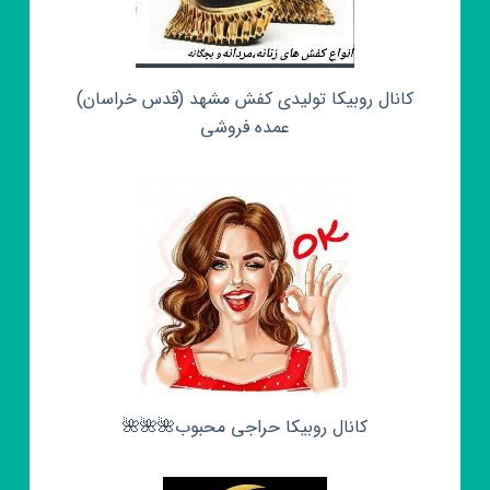
کانال روبیکا تولیدی کفش مشهد (قدس خراسان)
عمده فروشی
کانال روبیکا حراجی محبوب🌺🌺🌺