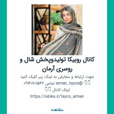
شادی
💞
ارسال
رایگان
کانال روبیکا تولیدوپخش شال و
روسری آرمان
جهت ارتباط و سفارش به لینک زیر کلیک کنید
👇👇 @arman_tayco تماس 09140701546
لینک کانال 👇👇
https://rubika.ir/tayco_arman
کانال
مشاهده