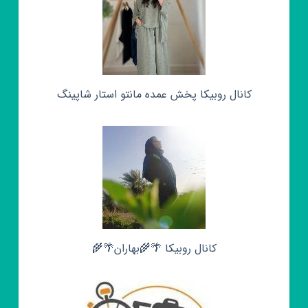
کانال روبیکا پخش عمده مانتو استار شاپینگ
کانال روبیکا 🌴🌾بهاران🌴🌾