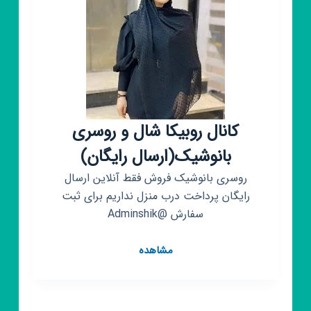
رایگان
🛒
کانال روبیکا شال و روسری
بانوشیک(ارسال رایگان)
روسری بانوشیک فروش فقط آنلاین ارسال
رایگان پرداخت درب منزل نداریم برای ثبت
سفارش @Adminshik
کانال
مشاهده
روبیکا
شال
و