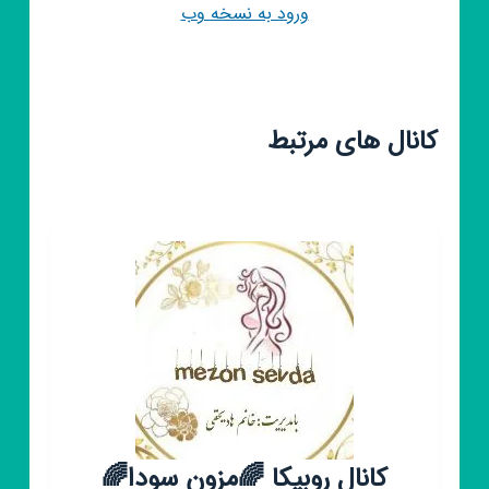
ورود به نسخه وب
کانال های مرتبط
کانال روبیکا 🌈مزون سودا🌈