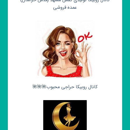
عمده فروشی
کانال روبیکا حراجی محبوب🌺🌺🌺