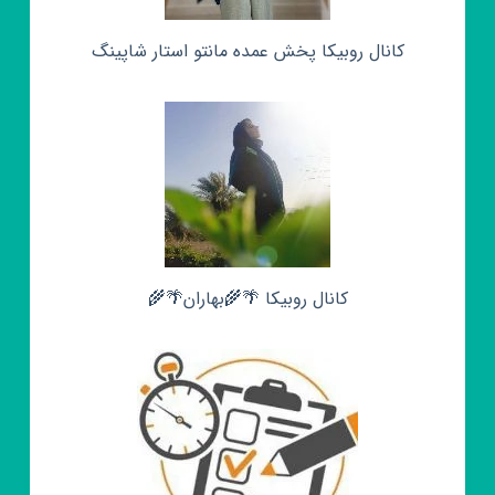
کانال روبیکا پخش عمده مانتو استار شاپینگ
کانال روبیکا 🌴🌾بهاران🌴🌾