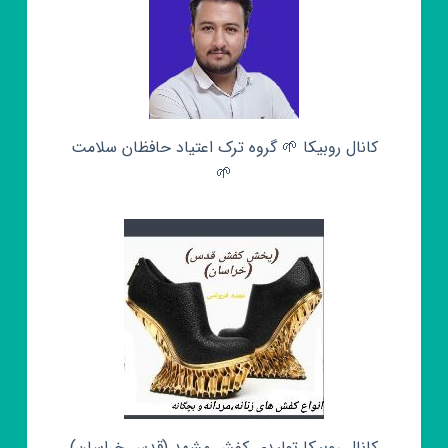
کانال روبیکا 🌱 گروه ترک اعتیاد حافظان سلامت
🌱
کانال روبیکا تولیدی کفش مشهد (قدس خراسان)