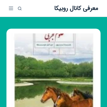
پ
معرفی کانال روبیکا
ر
ش
ب
ه
م
ح
ت
و
ا