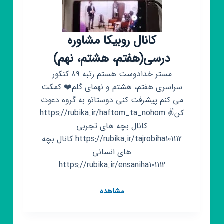
کانال روبیکا مشاوره
درسی(هفتم، هشتم، نهم)
مستر خدادوست هستم رتبه ۸۹ کنکور
سراسری هفتم، هشتم و نهمای گلم❤️ کمکت
می کنم پیشرفت کنی دوستاتو به گروه دعوت
کن✌️ https://rubika.ir/haftom_ta_nohom
کانال بچه های تجربی
https://rubika.ir/tajrobiha101112 کانال بچه
های انسانی
https://rubika.ir/ensaniha101112
کانال
مشاهده
روبیکا
مشاوره