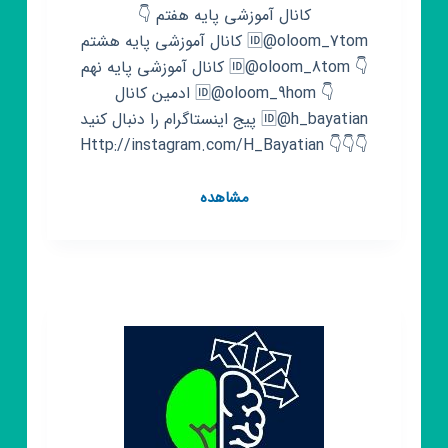
کانال آموزشی پایه هفتم 👇
🆔️@oloom_7tom کانال آموزشی پایه هشتم
👇 🆔️@oloom_8tom کانال آموزشی پایه نهم
👇 🆔️@oloom_9hom ادمین کانال
🆔️@h_bayatian پیج اینستاگرام را دنبال کنید
👇👇👇 Http://instagram.com/H_Bayatian
کانال
مشاهده
روبیکا
آموزش
و
تدریس
علوم
تجربی
متوسطه
اول(هفتم
،
هشتم