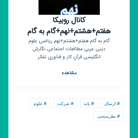
کانال روبیکا
هفتم+هشتم+نهم+گام به گام
گام به گام هفتم+هشتم+نهم ریاضی علوم
دینی عربی مطالعات اجتماعی نگارش
انگلیسی قرآن کار و فناوری تفکر
کانال
مشاهده
روبیکا
هفتم+هشتم+نهم+گام
به
گام
# ارسال
# پایه
# شرکت
# علوم
# نظرسنجی