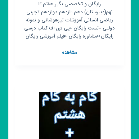
رایگان و تخصصی بگیر هفتم تا
نهم(دبیرستان) دهم یازدهم دوازدهم تجربی
ریاضی انسانی آموزشات تیزهوشانی و نمونه
دولتی ◽️تست رایگان ◽️پی دی اف کتاب درسی
رایگان ◽️مشاوره رایگان ◽️فیلم آموزشی رایگان
کانال
مشاهده
روبیکا
کنکور
هفتم
هشتم
نهم
دهم
یازدهم
دوازدهم
درسی
تیزهوشان
متوسطه