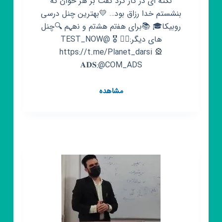
نکته‌ ای در کار کرد گفت بر هر خوان که
بنشستم خدا رزاق بود… 💛بهترین چنل درسی
روبیکا🎓 📚برای هف‍‌ت‍‌م هش‍‌ت‍‌م و ن‍‌هہم 🔍‌چنل
های دیگر:👇🏼 🎖 @TEST_NOW
https://t.me/Planet_darsi 🎡
𝐀𝐃𝐒:@COM_ADS
کانال
مشاهده
روبیکا
هفتم
هشتم
نهم
ʜᴀsʜᴛᴏᴍ
ᴋᴀᴅᴇ