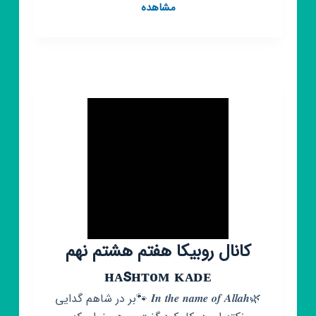
کانال
مشاهده
روبیکا
بکرینو‌
|
قبولی
تیزهوشان
و
نمونه
دولتی
|
پایه
نهم
و
هشتم
کانال روبیکا هفتم هشتم نهم
ʜᴀsʜᴛᴏᴍ ᴋᴀᴅᴇ
🌿𝑰𝒏 𝒕𝒉𝒆 𝒏𝒂𝒎𝒆 𝒐𝒇 𝑨𝒍𝒍𝒂𝒉 🐾بر در شاهم گدایی