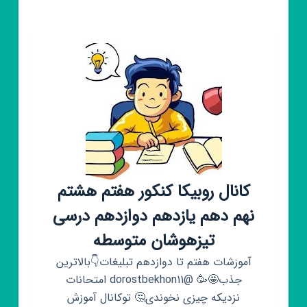
درسی(هفتم،
هشتم،
نهم)
کانال روبیکا کنکور هفتم هشتم
نهم دهم یازدهم دوازدهم درسی
تیزهوشان متوسطه
آموزشات هفتم تا دوازدهم تبلیغات👇بالاترین
جذب🤩🥳 @dorostbekhon11 امتحانات
نزدیکه چیزی نخوندی🤔 توکانال آموزش