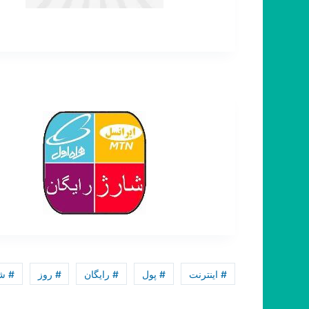
# اینترنت
# پول
# رایگان
# روز
# ش