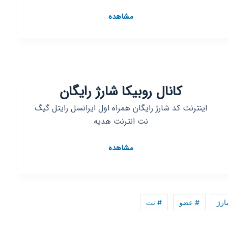
کانال
مشاهده
روبیکا
[MONEY
WIZARD]روبیکا
کانال روبیکا شارژ رایگان
اینترنت کد شارژ رایگان همراه اول ایرانسل رایتل گیگ
نت انترنت هدیه
کانال
مشاهده
روبیکا
شارژ
رایگان
ارژ
# عضو
# نت