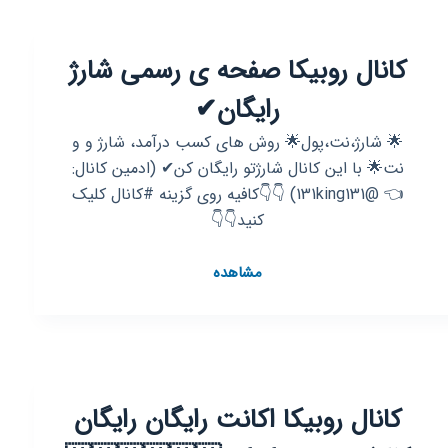
رای‍ــ‍‌گ‍‌ــــ‍‌ان
🎁
کانال روبیکا صفحه ی رسمی شارژ
رایگان✔
🌟 شارژ،نت،پول🌟 روش های کسب درآمد، شارژ و و
نت🌟 با این کانال شارژتو رایگان کن✔ (ادمین کانال:
👈 @131king131) 👇👇کافیه روی گزینه #کانال کلیک
کنید👇👇
کانال
مشاهده
روبیکا
صفحه
ی
رسمی
شارژ
کانال روبیکا اکانت رایگان رایگان
رایگان✔