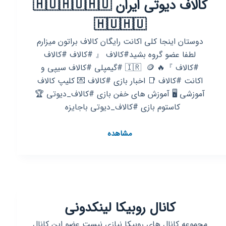
کالاف دیوتی ایران 🇭🇺🇭🇺🇭🇺
🇭🇺🇭🇺
دوستان اینجا کلی اکانت رایگان کالاف براتون میزارم
لطفا عضو گروه بشید#کالاف 『 #کالاف #کالاف
#کالاف 』🔥 🇮🇷 ‌ 🪙 #گیمپلی #کالاف سیپی و
اکانت #کالاف 📑 اخبار بازی #کالاف 💌 کلیپ کالاف
آموزشی 🖥 آموزش های خفن بازی‌ #کالاف_دیوتی 🏆
کاستوم بازی #کالاف_دیوتی باجایزه ‌ ‌
کانال
مشاهده
روبیکا
اکانت
رایگان
رایگان
کالاف
کانال روبیکا لینکدونی
دیوتی
ایران
مجموعه کانال های روبیکا نیازی نیست عضو این کانال