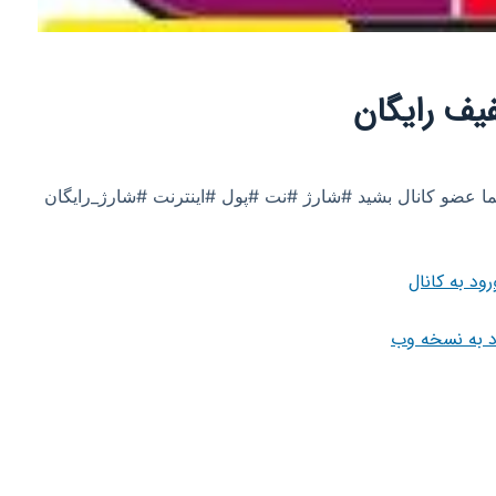
فیف رایگان
 عضو کانال بشید #شارژ #نت #پول #اینترنت #شارژ_رایگان
رود به کانال
د به نسخه وب