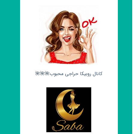
کانال روبیکا حراجی محبوب🌺🌺🌺