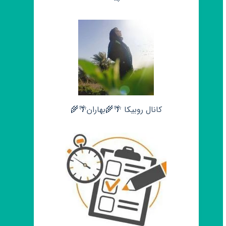
کانال روبیکا 🌴🌾بهاران🌴🌾