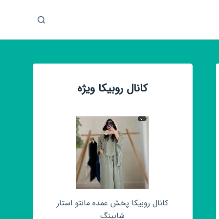
پ
ر
ش
ب
ه
م
کانال روبیکا ویژه
ح
ت
و
ا
کانال روبیکا پخش عمده مانتو استار
شاپینگ