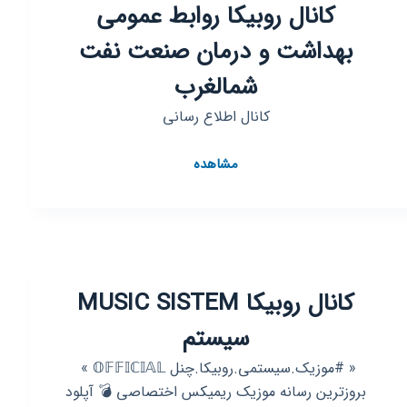
کانال روبیکا روابط عمومی
بهداشت و درمان صنعت نفت
شمالغرب
کانال اطلاع رسانی
کانال
مشاهده
روبیکا
روابط
عمومی
بهداشت
و
درمان
کانال روبیکا MUSIC SISTEM
صنعت
سیستم
نفت
شمالغرب
« #موزیک.سیستمی.روبیکا.چنل 𝕆𝔽𝔽𝕀ℂ𝕀𝔸𝕃 » ‌
بروزترین رسانه موزیک ریمیکس اختصاصی 💣 آپلود