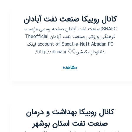
کانال روبیکا صنعت نفت آبادان
SNAFC|صنعت نفت آبادان صفحه رسمی مؤسسه
فرهنگی ورزشی صنعت نفت آبادان Theofficial
account of Sanat-e-Naft Abadan FC لینک
دانلوداپلیکیشن👇👇 http://dlsna.ir/
کانال
مشاهده
روبیکا
صنعت
نفت
آبادان
کانال روبیکا بهداشت و درمان
صنعت نفت استان بوشهر