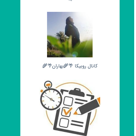
کانال روبیکا 🌴🌾بهاران🌴🌾