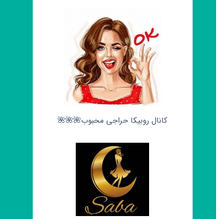
کانال روبیکا حراجی محبوب🌺🌺🌺