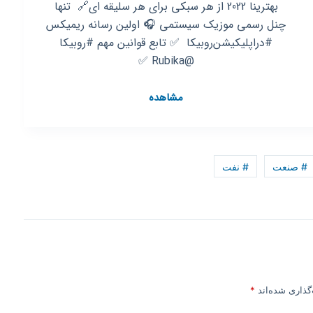
بهترینا 2022 از هر سبکی برای هر سلیقه ای🔗 ‌ تنها
چنل رسمی موزیک سیستمی 🎧 اولین رسانه ریمیکس
#دراپلیکیشن‌روبیکا ‌ ✅ تابع قوانین مهم #روبیکا
@Rubika ✅
کانال
مشاهده
روبیکا
MUSIC
SISTEM
سیستم
# صنعت
# نفت
گذاری شده‌اند
*