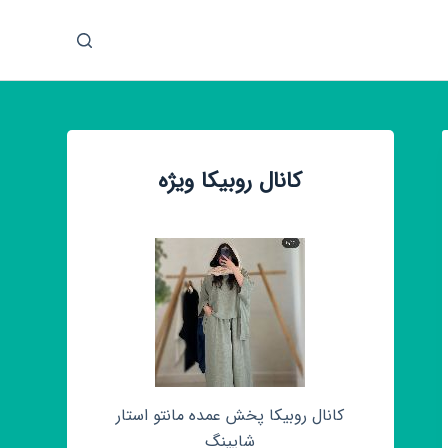
پ
ر
ش
ب
ه
م
کانال روبیکا ویژه
ح
ت
و
ا
کانال روبیکا پخش عمده مانتو استار
شاپینگ