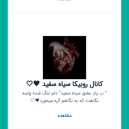
روبیکا
🎬
کلیپ
🎬
⬛
🏴
سیاه
🏴
⬛⬜⁦
سفید⁦
کانال روبیکا سیاه سفید 🖤🤍
⬜
” ب یادِ عشق سیاه سفید” دلم تنگ شده واسه
نگاهت که به نگاهم گره میخورد🖤🤍
کانال
مشاهده
روبیکا
سیاه