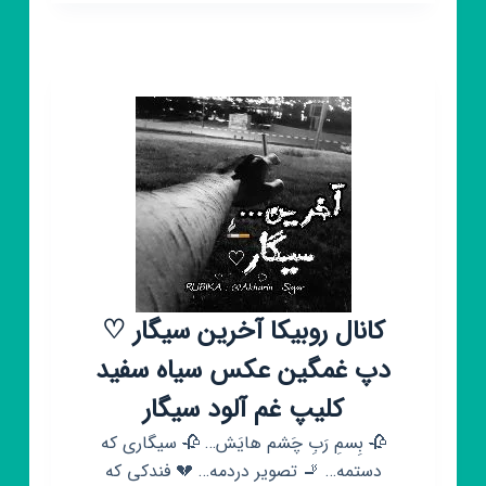
⚪
سیاه
سفید⚫
کانال روبیکا آخرین سیگار ♡
دپ غمگین عکس سیاه سفید
کلیپ غم آلود سیگار
🥀 بِسمِ رَبِ چَشم هایَش… 🥀 سیگاری که
دستمه… 🚬 تصویر دردمه… 💔 فندکی که