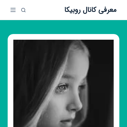
پ
معرفی کانال روبیکا
ر
ش
ب
ه
م
ح
ت
و
ا