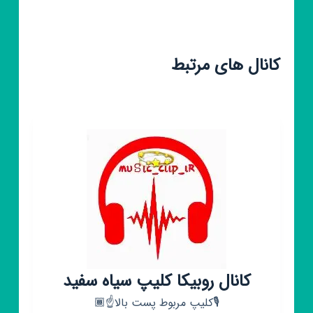
کانال های مرتبط
کانال روبیکا کلیپ سیاه سفید
🎙کلیپ مربوط پست بالا☝️🏾