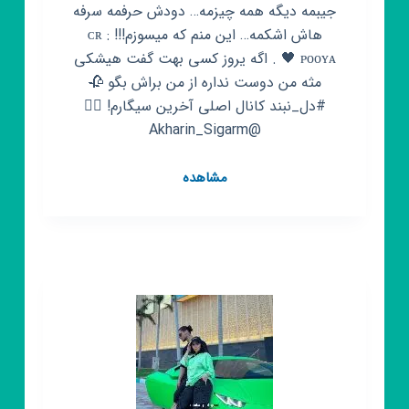
جیبمه دیگه همه چیزمه… دودش حرفمه سرفه
هاش اشکمه… این منم که میسوزم!!! ᴄʀ :
ᴩᴏᴏʏᴀ 🖤 . اگه یروز کسی بهت گفت هیشکی
مثه من دوست نداره از من براش بگو 🥀
#دل_نبند کانال اصلی آخرین سیگارم! 👇🏼
@Akharin_Sigarm
کانال
مشاهده
روبیکا
آخرین
سیگار
♡
دپ
غمگین
عکس
سیاه
سفید
کلیپ