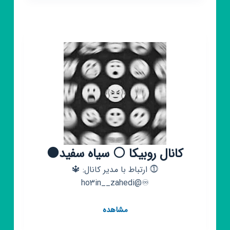
سفید
🖤
🤍
کانال روبیکا ⚪ سیاه سفید⚫
⓵ ارتباط با مدیر کانال: 🔱
♾@ho3in__zahedi
کانال
مشاهده
روبیکا