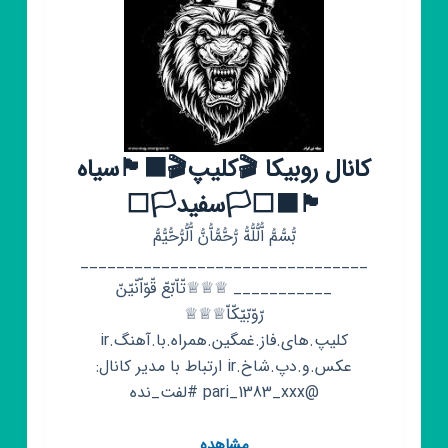
کانال روبیکا 🎬کلیپ🎬⬛🏴سیاه
🏴⬛⬜⁦🏳️⁩سفید⁦🏳️⁩⬜
بُّسُّمُّ اُّلُّلُّهُّ رُّحُّمُّاُّنُّ اُّلُّرُّحُّیُّمُّ
________________________________
___________ ♕♕♕تّاّبّعّ قّوّاّنّیّنّ
رّوّبّیّکّاّ♕♕♕
کلیپ.های.فاز.غمگین.همراه.با.آهنگ.ir
عکس.و.دپ.شاخ.ir ارتباط با مدیر کانال:
@pari_1383_xxx #لفت_نده
کانال
مشاهده