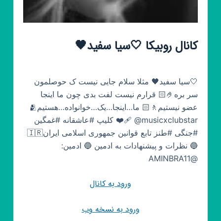
کانال روبیکا 🤍سیا سفید🖤
🤍سیا سفید🖤 مثلا سلام جایی نیست ک حوصلمون
سر بره🤌🏻 قرارم نیست لفت بدی چون ما اینجا
عضو نیستیم🚶🏻 ما…اینجا…یک…خوانواده…هستیم🫂
❤️‍🩹 @musicxclubstar کلیپ #عاشقانه #غمگین
#جنگی #طنز تابع قوانین جمهوری اسلامی ایران🇮🇷
🔵 نظرات و پیشنهادات به ادمین 🔵 ادمین:
@AMINBRA11
ورود به کانال
ورود به نسخه وب