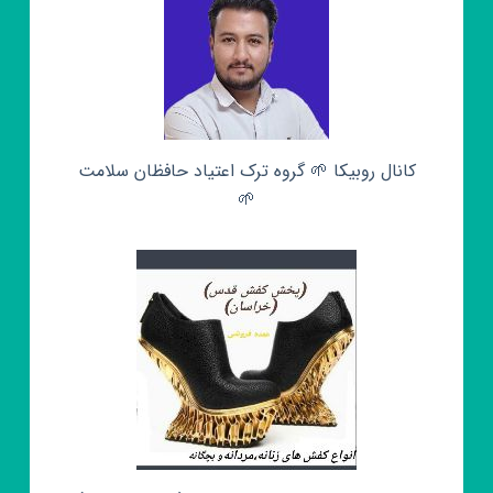
کانال روبیکا 🌱 گروه ترک اعتیاد حافظان سلامت
🌱