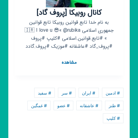
غم
آلود
کانال روبیکا [پروف گاد]
سیگار
به نام خدا تابع قوانین روبیکا تابع قوانین
جمهوری اسلامی 🇮🇷 I love u 😎« @rubika
» #تابع.قوانین.اسلامی #کلیپ #پروف
#پروف_گاد #عاشقانه #موزیک #پروف.گادد
کانال
مشاهده
روبیکا
[پروف
گاد]
# ادمین
# ایران
# سر
# سفید
# طنز
# عاشقانه
# عضو
# غمگین
# کلیپ