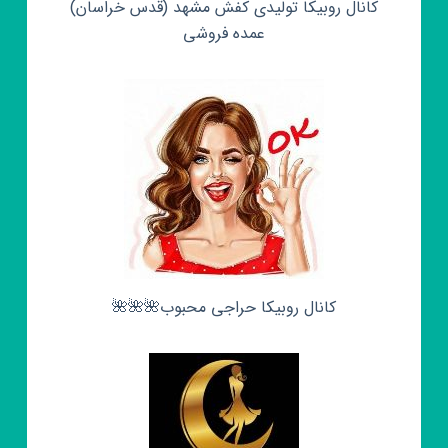
کانال روبیکا تولیدی کفش مشهد (قدس خراسان)
عمده فروشی
کانال روبیکا حراجی محبوب🌺🌺🌺