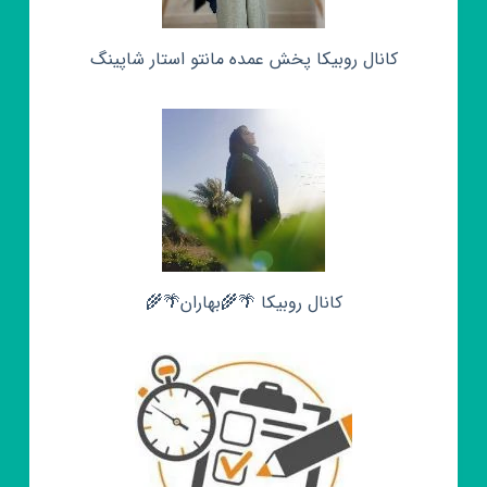
کانال روبیکا پخش عمده مانتو استار شاپینگ
کانال روبیکا 🌴🌾بهاران🌴🌾