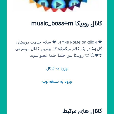
کانال روبیکا music_boss+m
گل 🤗 در یک کلام میگم😁 که بهترین کانال موسیقی
👏 روبیکا پس حتما حتما عضو شوید 😉❤❣
ورود به کانال
ورود به نسخه وب
کانال های مرتبط