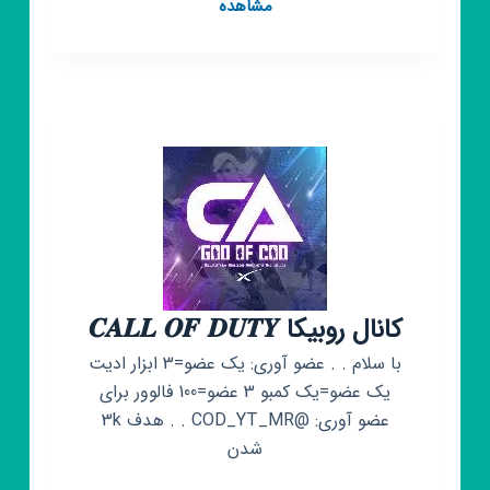
کانال
مشاهده
روبیکا
SHADOW
FIGHT2
کانال روبیکا 𝑪𝑨𝑳𝑳 𝑶𝑭 𝑫𝑼𝑻𝒀
با سلام . . عضو آوری: یک عضو=3 ابزار ادیت
یک عضو=یک کمبو 3 عضو=100 فالوور برای
عضو آوری: @COD_YT_MR . . هدف 3k
شدن