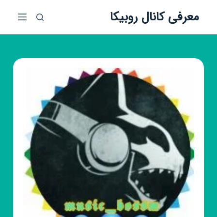
پ
معرفی کانال روبیکا
ر
ش
ب
ه
م
ح
ت
و
ا