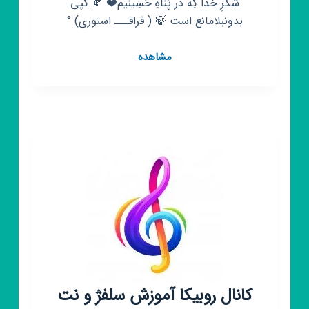
شُکْرِ خُدا کِهْ دَر پَناْهِ حُسِینیم❤️ 🍂 کپی
بدونبلامانع است 🍃 ( فراقـــ استوری) °
کانال
مشاهده
روبیکا
فراق
استوری
🍃
کانال روبیکا آموزش سلفژ و نت