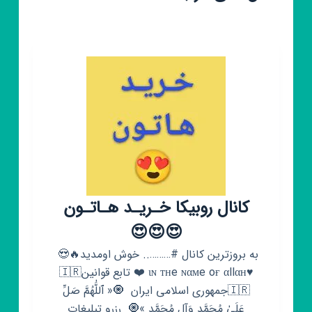
کانال روبیکا خـریـد هـاتـون
😍😍😍
به بروزترین کانال #……….. خوش اومدید🔥😍 ‌
جمهوری اسلامی ایران🇮🇷⁩ ‌‌ 🧿« ٱللَّٰهُمَّ صَلِّ
عَلَىٰ مُحَمَّدٍ وَآلِ مُحَمَّدٍ »🧿 ‌ رزرو تبلیغات