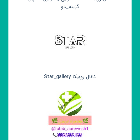
گزینه_دو
کانال روبیکا Star_gallery