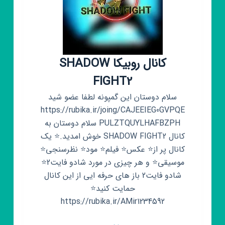
کانال روبیکا SHADOW
FIGHT2
سلام دوستان این گمپونه لطفا عضو شید
https://rubika.ir/joing/CAJEEIEG0GVPQE
PULZTQUYLHAFBZPH سلام دوستان به
کانال SHADOW FIGHT2 خوش امدید.⭐ یک
کانال پر از⭐ عکس⭐ فیلم⭐ مود⭐ نظرسنجی⭐
موسیقی⭐ و هر چیزی در مورد شادو فایت2⭐
شادو فایت2 باز های حرفه ایی از این کانال
حمایت کنید⭐
https://rubika.ir/AMir1234592