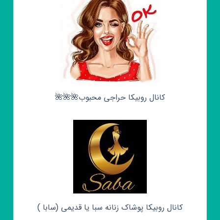
کانال روبیکا حراجی محبوب🌺🌺🌺
کانال روبیکا پوشاک زنانه سبا یا قدیمی (سابا )