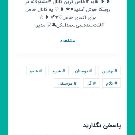
❥︎ ❥︎ 🍫به #خاص ترین کانال #عشقولانه در
روبیکا خوش آمدید♥️🍁 ❥︎ ♡ یه کانال خاص
برای آدمای خاص♡︎♥️🍂 ❥︎ ☆
#لفت_نده_بی_صدا_کن🔕🎈 مدیر: ‌ ‌ ‌
کانال
مشاهده
روبیکا
عشقولانه♥️
😍
تنهایی
# بهترین
# دوستان
# شوید
# عضو
عاشق
# کلام
# گل
# موسیقی
پاسخی بگذارید