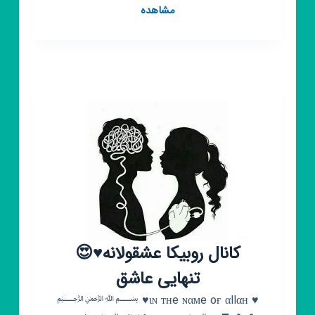
کانال
مشاهده
روبیکا
𝑪𝑨𝑳𝑳
𝑶𝑭
𝑫𝑼𝑻𝒀
کانال روبیکا عشقولانه♥️😍
تنهایی عاشق
♥️ ιɴ тнe ɴαмe oғ αllαн♥️ ﷽