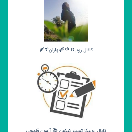
کانال روبیکا 🌴🌾بهاران🌴🌾
کانال روبیکا تست کنکوری📚 آزمون قلمچی‌‌