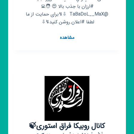
#ارزان با جذب بالا 😍 🧑‍💻
@TaBaDoL__MaX ‌ ⇩↯برای حمایت از ما
لطفا #اعلان.روشن کنید↯⇩ ‌‌
کانال
مشاهده
روبیکا
خـریـد
هـاتـون
😍
😍
😍
کانال روبیکا فراق استوری🍃