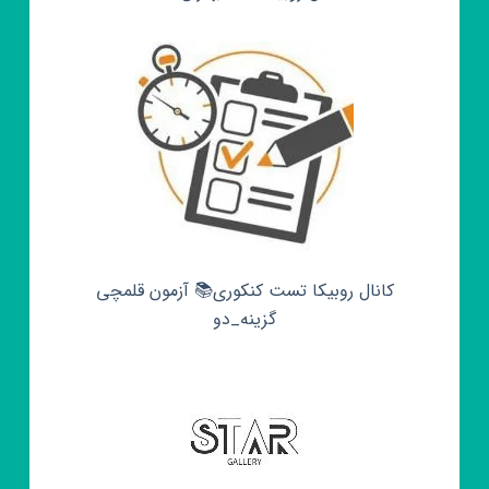
کانال روبیکا تست کنکوری📚 آزمون قلمچی‌‌
گزینه_دو