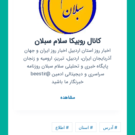
کانال روبیکا سلام سبلان
اخبار روز استان اردبیل اخبار روز ایران و جهان
آذربایجان ایران، اردبیل، تبریز، ارومیه و زنجان
پایگاه خبری و تحلیلی سلام سبلان روزنامه
سراسری و دیجیتالی ادمین @beestir
خبرنگار ما باشید
کانال
مشاهده
روبیکا
سلام
سبلان
# آدرس
# استان
# اطلاع