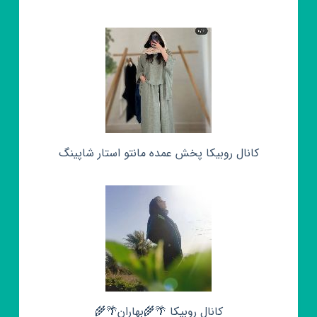
کانال روبیکا پخش عمده مانتو استار شاپینگ
کانال روبیکا 🌴🌾بهاران🌴🌾