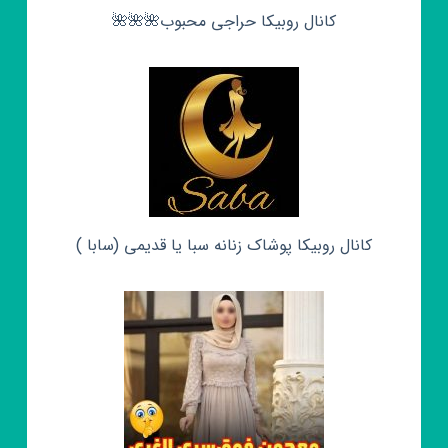
کانال روبیکا حراجی محبوب🌺🌺🌺
کانال روبیکا پوشاک زنانه سبا یا قدیمی (سابا )