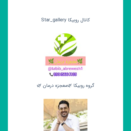
کانال روبیکا Star_gallery
گروه روبیکا 🌿معجزه درمان 🌿