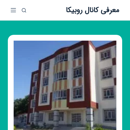
پ
معرفی کانال روبیکا
ر
ش
ب
ه
م
ح
ت
و
ا