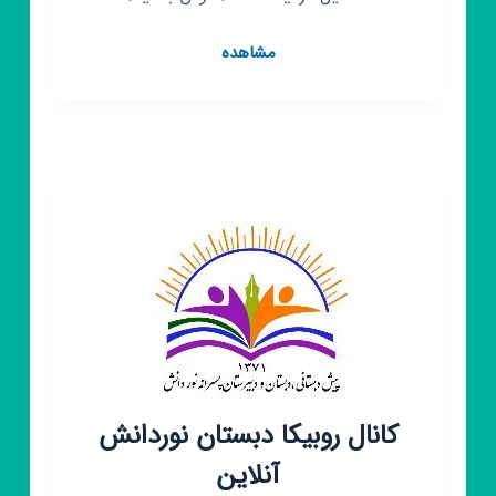
کانال
مشاهده
روبیکا
دبستان
عصمت
منطقه
۹
تهران
کانال روبیکا دبستان نوردانش
آنلاین