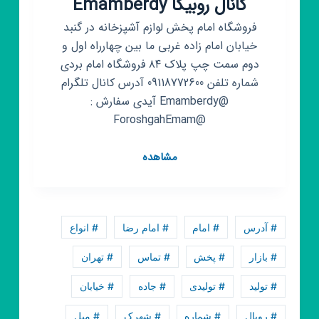
کانال روبیکا Emamberdy
فروشگاه امام پخش لوازم آشپزخانه در گنبد
خیابان امام زاده غربی ما بین چهارراه اول و
دوم سمت چپ پلاک ۸۴ فروشگاه امام بردی
شماره تلفن 09118772600 آدرس کانال تلگرام
@Emamberdy آیدی سفارش :
@ForoshgahEmam
کانال
مشاهده
روبیکا
Emamberdy
# آدرس
# امام
# امام رضا
# انواع
# بازار
# پخش
# تماس
# تهران
# تولید
# تولیدی
# جاده
# خیابان
# رویال
# شماره
# شهرک
# مبل