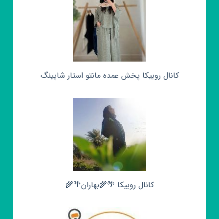
کانال روبیکا پخش عمده مانتو استار شاپینگ
کانال روبیکا 🌴🌾بهاران🌴🌾