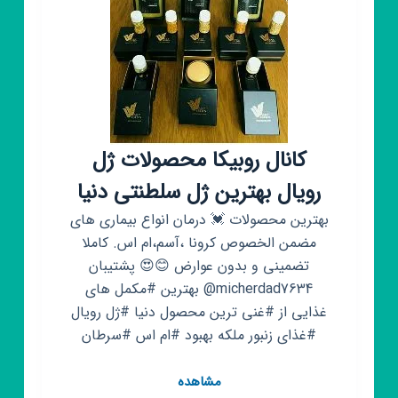
کانال روبیکا محصولات ژل
رویال بهترین ژل سلطنتی دنیا
بهترین محصولات 💓 درمان انواع بیماری های
مضمن الخصوص کرونا ،آسم،ام اس. کاملا
تضمینی و بدون عوارض 😊😍 پشتیبان
micherdad7634@ بهترین #مکمل های
غذایی از #غنی ترین محصول دنیا #ژل رویال
#غذای زنبور ملکه بهبود #ام اس #سرطان
کانال
مشاهده