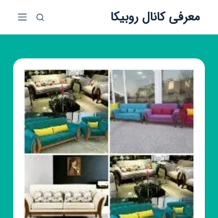
پ
معرفی کانال روبیکا
ر
ش
ب
ه
م
ح
ت
و
ا