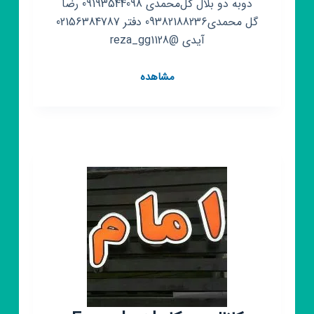
دوبه دو بلال گل‌محمدی 09193544098 رضا
گل محمدی09382188236 دفتر 02156384787
آیدی @reza_gg1128
کانال
مشاهده
روبیکا
تولید
و
پخش
کفش
دو
به
دواصل