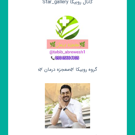
کانال روبیکا Star_gallery
گروه روبیکا 🌿معجزه درمان 🌿