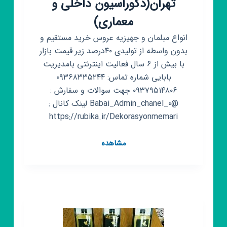
تهران(دکوراسیون داخلی و
معماری)
انواع مبلمان و جهیزیه عروس خرید مستقیم و
بدون واسطه از تولیدی ۴۰درصد زیر قیمت بازار
با بیش از ۶ سال فعالیت اینترنتی بامدیریت
بابایی شماره تماس: ۰۹۳۶۸۳۳۵۲۴۴
۰۹۳۷۹۵۱۴۸۰۶ جهت سوالات و سفارش :
@Babai_Admin_chanel_0 لینک کانال :
https://rubika.ir/Dekorasyonmemari
کانال
مشاهده
روبیکا
ارزانکده
مبل
تهران(دکوراسیون
داخلی
و
معماری)