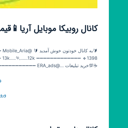
کانال روبیکا موبایل‌ آریا📱قی
🔰ب
☕💯خرید تبلیغات …@ERA_ads ➖➖➖➖➖➖➖➖➖➖➖➖➖
و
ورو