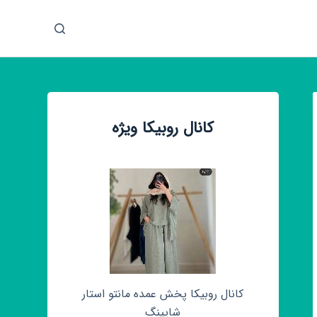
پ
ر
ش
ب
ه
م
کانال روبیکا ویژه
ح
ت
و
ا
کانال روبیکا پخش عمده مانتو استار
شاپینگ