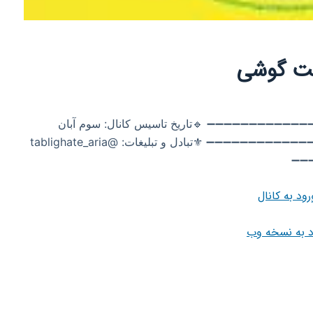
مت‌ گوشی
ه کانال خودتون خوش آمدید 🔰 @Mobile_Aria ➖➖➖➖➖➖➖➖➖➖➖➖➖ 🔹تاریخ تاسیس کانال: سوم آبان
1398🔹 ➖➖➖➖➖➖➖➖➖➖➖➖➖ 13k…..🏃……12k ➖➖➖➖➖➖➖➖➖➖➖➖➖ ⚜️تبادل و تبلیغات: @tablighate_aria
رود به کانال
د به نسخه وب