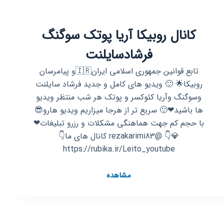
موبایل‌
ایران‌
کانال روبیکا آریا پوتک سوگنگ
فرشادسایلنت
تابع قوانین جمهوری اسلامی ایران🇮🇷و پیامرسان
روبیکا🌟 🙂 ویدیو های کامل و جدید فرشاد سایلنت
وسوگنگ وآریا کئوکسر و پوتک هر شب منتظر ویدیو
ها باشید❤🙂 سریع تر از هرجا میزاریم ویدیو هارو😎
با حجم کم جهت هماهنگی مشکلات و رزرو تبلیغات❤
💎👇 @rezakarimi83 کانال های ما👇
https://rubika.ir/Leito_youtube
کانال
مشاهده
روبیکا
آریا
پوتک
سوگنگ