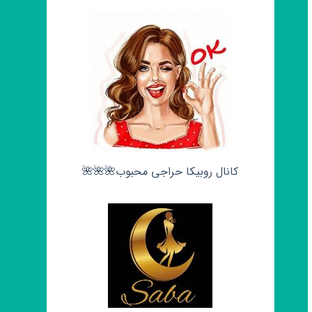
کانال روبیکا حراجی محبوب🌺🌺🌺