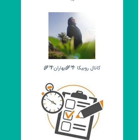
کانال روبیکا 🌴🌾بهاران🌴🌾