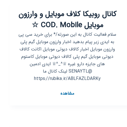
فرشادسایلنت
کانال روبیکا کلاف موبایل و وارزون
موبایل COD. Mobile ☆
سلام فعالیت کانال به این صورته/* برای خرید سی پی
به ایدی زیر پیام بدهید اخبار وارزون موبایل گیم پلی
وارزون موبایل اخبار کالاف دیوتی موبایل اکانت کالاف
دیوتی موبایل گیم پلی کالاف دیوتی موبایل کاستوم
های جایزه دارو غیره ♕^_^♕ ایدی ادمین
@SENAYTL لینک کانال ما
https://rubika.ir/ABLFAZLDARKy
کانال
مشاهده
روبیکا
کلاف
موبایل
و
وارزون