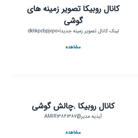
کانال روبیکا تصویر زمینه های
موبایل
COD.
گوشی
Mobile
☆
لینک کانال تصویر زمینه جدیدdkhkpcbpjvpo0i
کانال
مشاهده
روبیکا
تصویر
زمینه
های
گوشی
کانال روبیکا .چالش گوشی
آیدیه مدیر@AMIR13861387
کانال
مشاهده