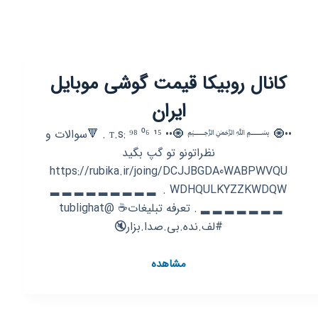
کانال روبیکا قیمت گوشی موبایل‌
ایران‌
••🧿 ﷽ 🧿•• ᴛ.s: ⁹⁸ ⁰⁶ ¹⁵ ‌. 🔻سوالات‌ و
‌نظراتونو تو گپ بگید
https://rubika.ir/joing/DCJJBGDA0WABPWVQU
WDHQULKYZZKWDQW . ‌ ▂ ▂ ▂ ▂ ▂ ▂ ▂ ▂ ▂
▂ ▂ ▂ ▂ ▂ ▂ ▂ . ‌تعرفه‌ تبلیغات‌☕ @tublighat ‌
#لف.نده.بی.صدا.بزار🔇
کانال
مشاهده
روبیکا
قیمت
گوشی