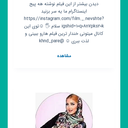
دیدن بیشتر از این فیلم نوشته هه پیج
اینستاگرام ما یه سر بزنید
https://instagram.com/film._.nevshte?
igshid=10q08n7pks20k سلام 🖐 ☺توی این
کانال میتونی خندار ترین فیلم هارو ببینی و
لذت ببری ☺ @khnd_pare
کانال
مشاهده
روبیکا
film._.nevshte