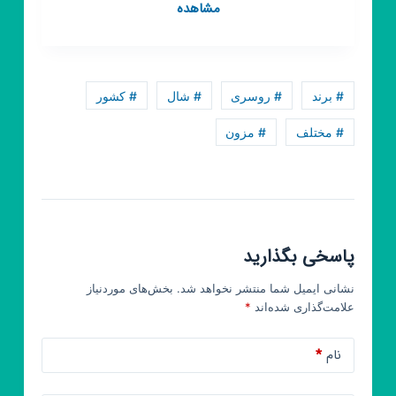
کانال
مشاهده
روبیکا
مزون
مادام
🎁
# برند
# روسری
# شال
# کشور
ارسال
رایگان
# مختلف
# مزون
پاسخی بگذارید
نشانی ایمیل شما منتشر نخواهد شد.
بخش‌های موردنیاز
علامت‌گذاری شده‌اند
*
نام
*