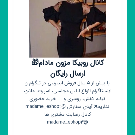
کانال روبیکا مزون مادام🎁
ارسال رایگان
با بیش از ۵ سال فروش اینترنتی در تلگرام و
اینستاگرام انواع لباس مجلسی، اسپرت، مانتو،
کیف، کفش، روسری و. … خرید حضوری
نداریم❌ آیدی سفارش @madame_eshop2
کانال رضایت مشتری ها
@madame_eshop3