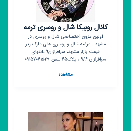
کانال روبیکا شال و روسری ترمه
اولین مزون اختصاصی شال و روسری در
مشهد ، عرضه شال و روسری های مارک زیر
قیمت بازار مشهد، سرافرازان9 ،انتهای
سرافرازان 9/6 ، پلاک45 تلفن: 09157061527
کانال
مشاهده
روبیکا
شال
و
روسری
ترمه