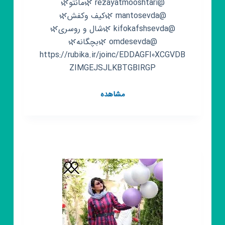
@rezayatmooshtari 🌿مانتو🌿
@mantosevda 🌿کیف وکفش🌿
@kifokafshsevda 🌿شال و روسری🌿
@omdesevda 🌿بچگانه🌿
https://rubika.ir/joinc/EDDAGFI0XCGVDB
ZIMGEJSJLKBTGBIRGP
کانال
مشاهده
روبیکا
🌈
مزون
سودا
🌈
ارسال
رایگان
🛒