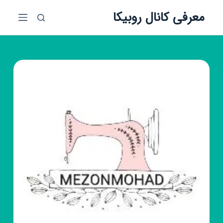
پ
معرفی کانال روبیکا
ر
ش
ب
ه
م
ح
ت
و
ا