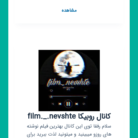
کانال
مشاهده
روبیکا
تولید
و
پخش
عمده
شال
و
روسری
امین‌اسکارف
کانال روبیکا film._.nevshte
سلام رفقا توی این کانال بهترین فیلم نوشته
های روزو میبینید و میتونید لذت ببرید برای