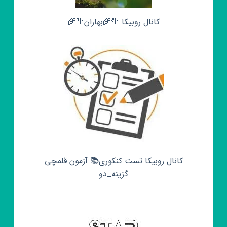
کانال روبیکا 🌴🌾بهاران🌴🌾
کانال روبیکا تست کنکوری📚 آزمون قلمچی‌‌
گزینه_دو