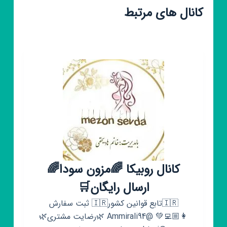
کانال های مرتبط
کانال روبیکا 🌈مزون سودا🌈
ارسال رایگان🛒
🇮🇷تابع قوانین کشور🇮🇷 ثبت سفارش
👩🏼‍💻💚 @Ammirali94 🌿رضایت مشتری🌿