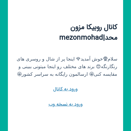
کانال روبیکا مزون
محد|mezonmohad
سلام🧕خوش آمدید🌹 اینجا پر از شال و روسری های
رنگارنگه😍 برند های مختلف رو اینجا میتونی ببینی و
مقایسه کنی🤩 ارسالمون رایگانه به سراسر کشور🤩
ورود به کانال
ورود به نسخه وب