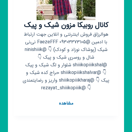
کانال روبیکا مزون شیک و پیک
هوالرزاق فروش اینترنتی و انلاین جهت ارتباط
با ادمین @FaezeFFF 09303373105 نی‌نی
شیک (پوشاک نوزاد و کودک) 👇 @ninishiiik
شال و روسری شیک و پیک 👇
@shiiikopiiikshal شلوار و لگ شیک و پیک
👇 @shiiikopiiikshalvar حراج کده شیک و
پیک 👇 @shiiikopiiikharaj واریز و رضایتمندی
👇 @rezayat_shiiikopiiik
کانال
مشاهده
روبیکا
مزون
شیک
و