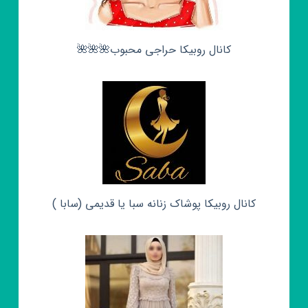
کانال روبیکا حراجی محبوب🌺🌺🌺
کانال روبیکا پوشاک زنانه سبا یا قدیمی (سابا )