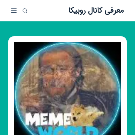
پ
معرفی کانال روبیکا
ر
ش
ب
ه
م
ح
ت
و
ا