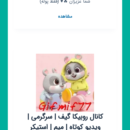
شما عزیزان 🔥♥️ (فقط پوله)
کانال
مشاهده
روبیکا
میم
کانال روبیکا گیف | سرگرمی |
ویدیو کوتاه | میم | استیکر