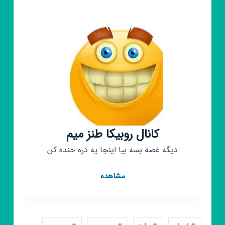
کانال روبیکا طنز میم
دیگه غصه بسه بیا اینجا یه ذره خنده کن
کانال
مشاهده
روبیکا
طنز
میم