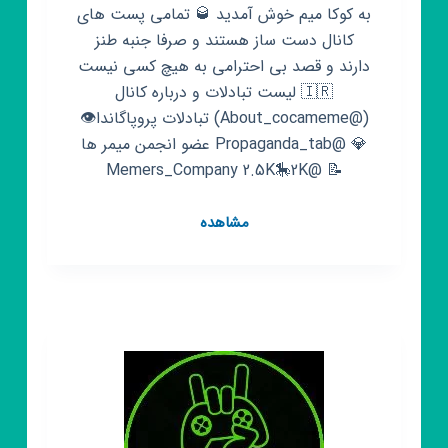
به کوکا میم خوش آمدید 🥃 تمامی پست های
کانال دست ساز هستند و صرفا جنبه طنز
دارند و قصد بی احترامی به هیچ کسی نیست
🇮🇷 لیست تبادلات و درباره کانال
(@About_cocameme) تبادلات پروپاگاندا👁
💎 @Propaganda_tab عضو انجمن میمر ها
📝 @Memers_Company 2.5K🎠2K
کانال
مشاهده
روبیکا
کوکا
میم
|
𝙲𝙾𝙲𝙰
𝙼𝚎𝙼𝚎
🥃