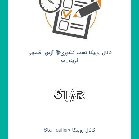
کانال روبیکا تست کنکوری📚 آزمون قلمچی‌‌
گزینه_دو
کانال روبیکا Star_gallery