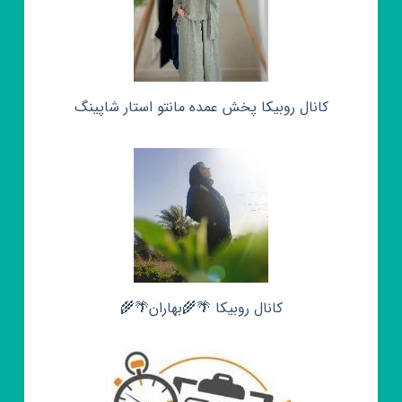
کانال روبیکا پخش عمده مانتو استار شاپینگ
کانال روبیکا 🌴🌾بهاران🌴🌾