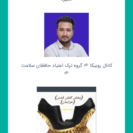
کانال روبیکا 🌱 گروه ترک اعتیاد حافظان سلامت
🌱