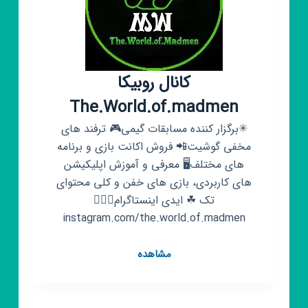
کانال روبیکا
The.World.of.madmen
✳برگزار کننده مسابقات گیمی🎮 ترفند های
مخفی گوشیت📲 فروش اکانت بازی و برنامه
های مختلف🖥 معرفی و آموزش اپلیکیشن
های کاربردی، بازی های خفن و کلی محتوای
تک ☘ ایدی اینستاگرام👇🏻💚
instagram.com/the.world.of.madmen
کانال
مشاهده
روبیکا
The.World.of.madmen