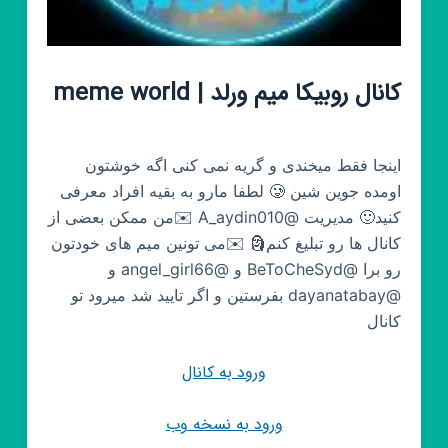
کانال روبیکا میم ورلد | meme world
اینجا فقط میخندی و گریه نمی کنی اگه خوشتون
اومده جوین شین 🥲 لطفا مارو به بقیه افراد معرفی
کنید🙂 مدیریت @A_aydin010 ✉️من ممکن بعضی از
کانال ها رو تبلیغ کنم🗿 ✉️می تونین میم های خودتون
رو برا @BeToCheSyd و @angel_girl66 و
@dayanatabay بفرستین و اگر تایید شد میرود تو
کانال
ورود به کانال
ورود به نسخه وب