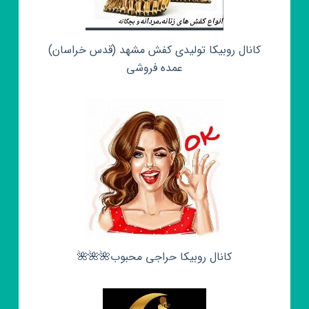
کانال روبیکا تولیدی کفش مشهد (قدس خراسان)
عمده فروشی
کانال روبیکا حراجی محبوب🌺🌺🌺