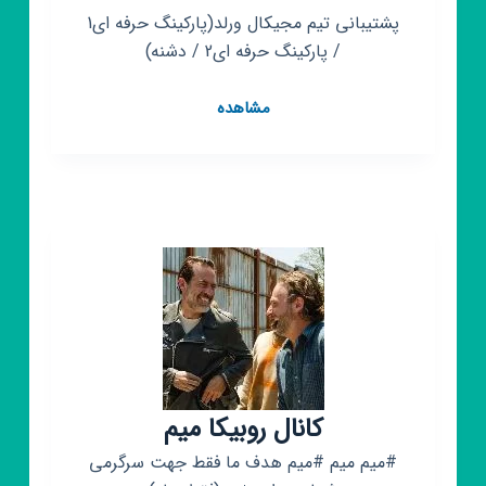
پشتیبانی تیم مجیکال ورلد(پارکینگ حرفه ای1
/ پارکینگ حرفه ای2 / دشنه)
کانال
مشاهده
روبیکا
مجیکال
ورلد
|
MAGICAL
WORLD
کانال روبیکا میم
#میم میم #میم هدف ما فقط جهت سرگرمی