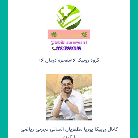
گروه روبیکا 🌿معجزه درمان 🌿
کانال روبیکا پوریا مظفریان انسانی تجربی ریاضی
انگیزه