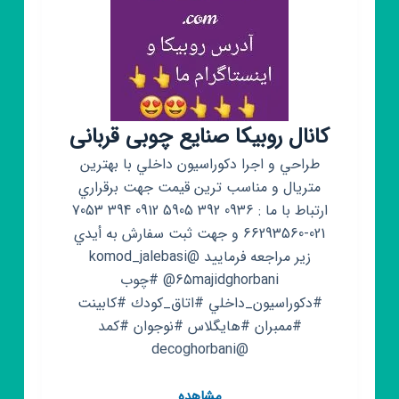
کانال روبیکا صنایع چوبی قربانی
طراحي و اجرا دكوراسيون داخلي با بهترين
متريال و مناسب ترين قيمت جهت برقراري
ارتباط با ما : 0936 392 5905 0912 394 7053
021-66293560 و جهت ثبت سفارش به أيدي
زير مراجعه فرماييد @komod_jalebasi
@65majidghorbani #چوب
#دكوراسيون_داخلي #اتاق_كودك #كابينت
#ممبران #هايگلاس #نوجوان #كمد
@decoghorbani
کانال
مشاهده