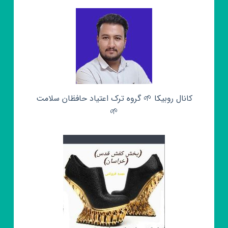
کانال روبیکا 🌱 گروه ترک اعتیاد حافظان سلامت
🌱