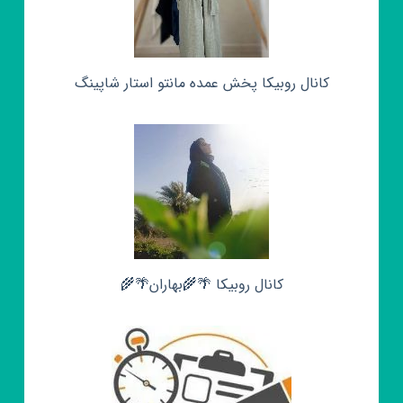
کانال روبیکا پخش عمده مانتو استار شاپینگ
کانال روبیکا 🌴🌾بهاران🌴🌾