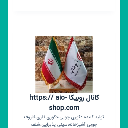
روبیکا
صنایع
چوبی
قربانی
کانال روبیکا https:// aio-
shop.com
تولید کننده دکوری چوبی،دکوری فلزی،ظروف
چوبی آشپزخانه،سینی پذیرایی،شلف