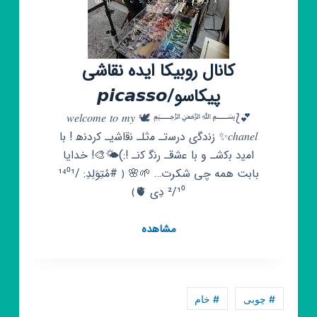
کانال روبیکا ایده نقاشی
پیکاسو/𝙥𝙞𝙘𝙖𝙨𝙨𝙤
💕⟆﷽ 🕊 𝑤𝑒𝑙𝑐𝑜𝑚𝑒 𝑡𝑜 𝑚𝑦
𝑐ℎ𝑎𝑛𝑒𝑙✨ زن‍‌دگ‍‌ی درس‍‌ت‍‌ـ م‍‌ثل‍‌ـ ن‍‌ق‍‌اش‍‌ی‍‌ـ ک‍‌ردن‍‌ه‍‌ ! ب‍‌ا
ام‍‌ی‍‌د ب‍‌ک‍‌ش‍‌ـ و ب‍‌ا ع‍‌ش‍‌ق‍‌ـ رن‍‌گ‍‌ ک‍‌ن‍‌ـ !:)🌤🎨! خدایا
بابت همه چی شکرت… 🌱🌸 ﴿ #مُتِوَلِدِ: ¹⁴⁰¹/
²/¹⁰ دِی 🫀﴾
کانال
مشاهده
روبیکا
ایده
نقاشی
پیکاسو/
# چوبی
# خام
𝙥𝙞𝙘𝙖𝙨𝙨𝙤