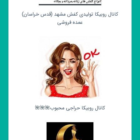
کانال روبیکا تولیدی کفش مشهد (قدس خراسان)
عمده فروشی
کانال روبیکا حراجی محبوب🌺🌺🌺