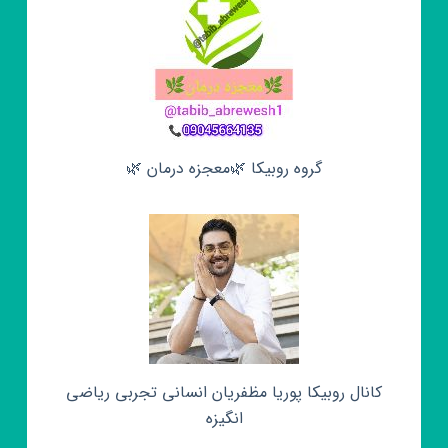
گروه روبیکا 🌿معجزه درمان 🌿
کانال روبیکا پوریا مظفریان انسانی تجربی ریاضی
انگیزه