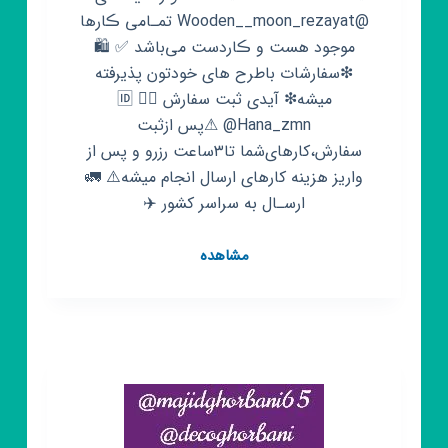
@Wooden__moon_rezayat تمـامی ڪارها
موجود هست و ڪاردست می‌باشد ✅ 🛍
❇سفارشات باطرح های خودتون پذیرفته
میشه❇ آیدی ثبت سفارش 👇🏻 🆔
@Hana_zmn ⚠پس ازثبت
سفارش،کارهای‌شما تا۳ساعت رزرو و پس از
واریز هزینه کارهای ارسال انجام میشه⚠️ 🚛
ارسـال به سراسر کشور ✈️
کانال
مشاهده
روبیکا
دست‌سازه‌های
ماه‌چوبی
🌙
🪵