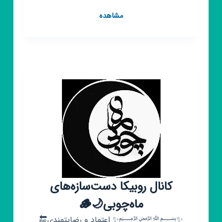
کانال
مشاهده
روبیکا
لیلا
پوراسماعیل|
زیورآلات
دست‌ساز
چوبی
کانال روبیکا دست‌سازه‌های
ماه‌چوبی🌙🪵
✨﷽✨ اعتماد و رضایتمندی🔚