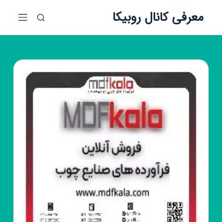
پ
معرفی کانال روبیکا
ر
ش
ب
ه
م
ح
ت
و
ا