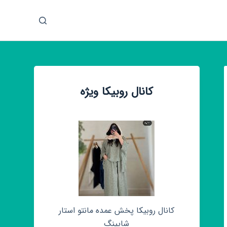
پ
ر
ش
ب
ه
م
کانال روبیکا ویژه
ح
ت
و
ا
کانال روبیکا پخش عمده مانتو استار
شاپینگ