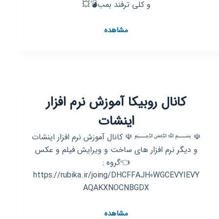
و کلی ترفند بمب💣💥
موبایل
کانال
مشاهده
روبیکا
موبایل
باز
کانال روبیکا آموزش نرم افزار
اینشات
☫ ﷽ ☫ کانال آموزش نرم افزار اینشات
و دیگر نرم افزار های ساخت و ویرایش فیلم و عکس
👈گروه :
https://rubika.ir/joing/DHCFFAJH0WGCEVYIEVY
AQAKXNOCNBGDX
کانال
مشاهده