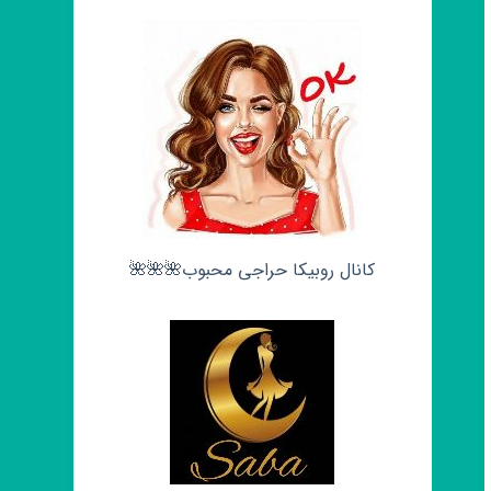
کانال روبیکا حراجی محبوب🌺🌺🌺