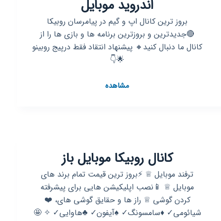
اندروید موبایل
بروز ترین کانال اپ و گیم در پیامرسان روبیکا
🔴جدیدترین و بروزترین برنامه ها و بازی ها را از
کانال ما دنبال کنید🔸 پیشنهاد انتقاد فقط درپیج روبینو
🌟👇
کانال
مشاهده
روبیکا
⭐️
گوگل
پلی
|
کانال روبیکا موبایل باز
Googleplay
⭐️
ترفند موبایل ♕ ⚡بروز ترین قیمت تمام برند های
برنامه
موبایل ♕ 📱نصب اپلیکیشن هایی برای پیشرفته
و
کردن گوشی ♕ راز ها و حقایق گوشی های، ❤️
بازی
شیائومی✓ ♦️سامسونگ✓ ♠️آیفون✓ ♣️هاوایی✓ ✧ 🤩
اندروید