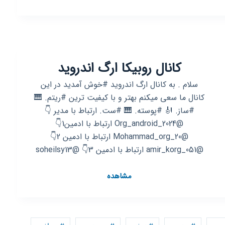
روبیکا
آموزش
نرم
افزار
اینشات
کانال روبیکا ارگ اندروید
سلام . به کانال ارگ اندروید #خوش آمدید در این
کانال ما سعی میکنم بهتر و با کیفیت ترین #ریتم. 🎹
#ساز. 🎻 #پوسته. 🎹 #ست. ارتباط با مدیر 👇
@Org_android_2024 ارتباط با ادمین1👇
@Mohammad_org_20 ارتباط با ادمین 2👇
@amir_korg_051 ارتباط با ادمین 3👇 @soheilsy13
کانال
مشاهده
روبیکا
ارگ
اندروید