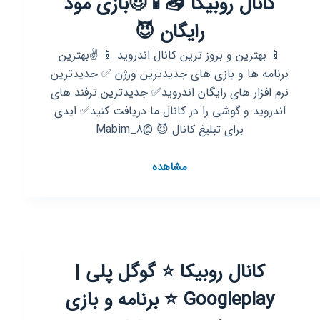
کانال روبیکا 📥📱😈بازی مود
رایگان 😈
📱 بهترین و بروز ترین کانال اندروید 📱 ✌️بهترین
برنامه ها و بازی های جدیدترین ورژن ✅ جدیدترین
نرم افزار های رایگان اندروید✅ جدیدترین ترفند های
اندروید و گوشی را در کانال ما دریافت کنید✅ ایدی
برای تبلیغ کانال 😈 @Mabim_8
کانال
مشاهده
روبیکا
📥
📱
😈
بازی
کانال روبیکا ⭐️ گوگل پلی |
مود
رایگان
Googleplay ⭐️ برنامه و بازی
😈