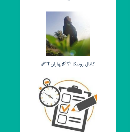
کانال روبیکا 🌴🌾بهاران🌴🌾