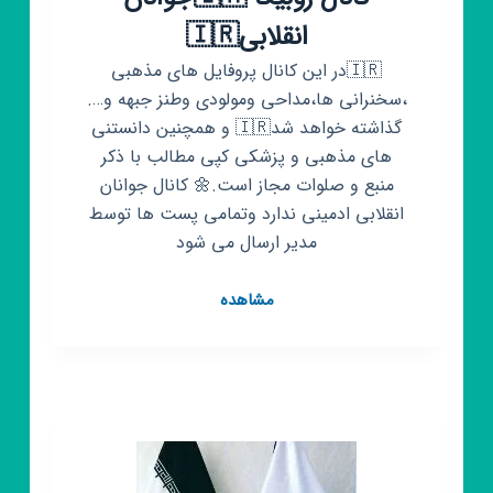
انقلابی🇮🇷
🇮🇷در این کانال پروفایل های مذهبی
،سخنرانی ها،مداحی ومولودی وطنز جبهه و….
گذاشته خواهد شد🇮🇷 و همچنین دانستنی
های مذهبی و پزشکی کپی مطالب با ذکر
منبع و صلوات مجاز است.🌼 کانال جوانان
انقلابی ادمینی ندارد وتمامی پست ها توسط
مدیر ارسال می شود
کانال
مشاهده
روبیکا
🇮🇷
جوانان
انقلابی
🇮🇷