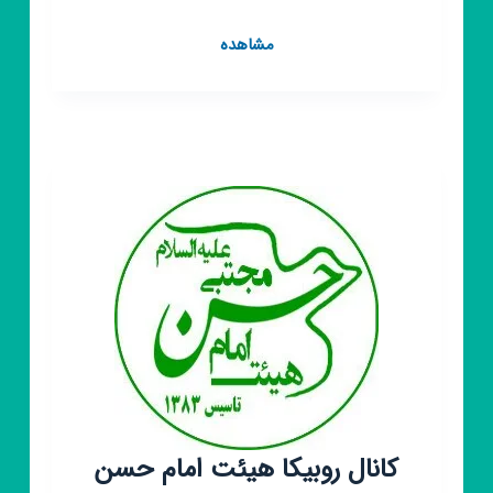
کانال
مشاهده
روبیکا
هیئت
رهروان
شهدا
(رسمی)
کانال روبیکا هیئت امام حسن