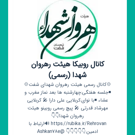
کانال روبیکا هیئت رهروان
شهدا (رسمی)
💠کانال رسمی هیئت رهروان شهدای شفت💠
◾جلسه هفتگی:چهارشنبه ها بعد نماز مغرب و
عشاء ◾با نوای:کربلایی علی دارا 🎤 کربلایی
مهرشاد قدرتی 🎤 پیچ رسمی روبینو هیئت
رهروان شهدا👇👇
https://rubika.ir/Rehrovan 🔊ارتباط با
ادمین:👇👇👇👇👇 @Ashkan78e