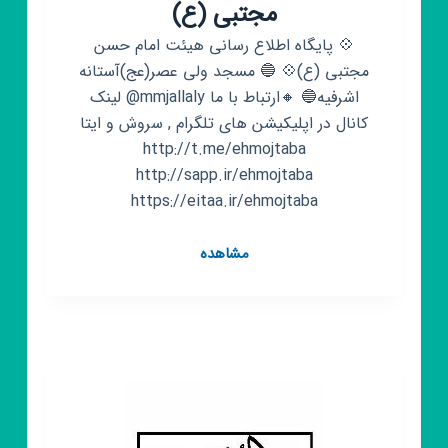
مجتبی (ع)
💠 پایگاه اطلاع رسانی هیئت امام حسن
مجتبی (ع)💠 🔵 مسجد ولی عصر(عج)آستانه
اشرفیه🔵 🔸ارتباط با ما mmjallaly@ لینک
کانال در اپلیکیشن های تلگرام , سروش و ایتا
http://t.me/ehmojtaba
http://sapp.ir/ehmojtaba
https://eitaa.ir/ehmojtaba
کانال
مشاهده
روبیکا
هیئت
امام
حسن
مجتبی
(ع)