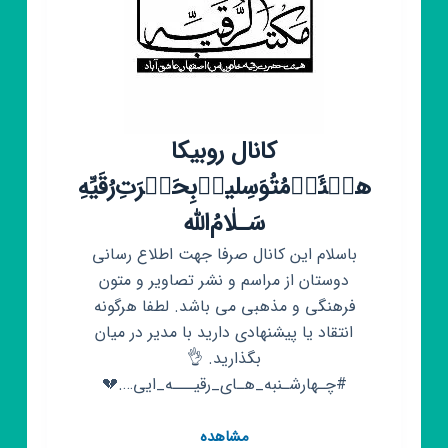
کانال روبیکا
هیۡئَتۡ‌مُتُوَسِلینۡ‌بِحَضۡرَت‌ِرُقَیِّهِ
سَـلٰامُ‌الله‌
باسلام این کانال صرفا جهت اطلاع رسانی
دوستان از مراسم و نشر تصاویر و متون
فرهنگی و مذهبی می باشد. لطفا هرگونه
انتقاد یا پیشنهادی دارید با مدیر در میان
بگذارید. 👌
#چـهارشـنبه_هـای_رقیـــه_ایی….💔
کانال
مشاهده