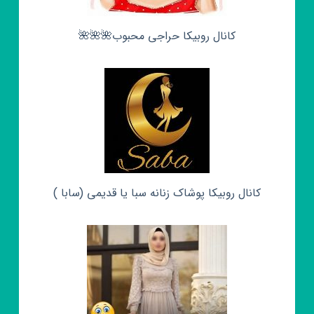
کانال روبیکا حراجی محبوب🌺🌺🌺
کانال روبیکا پوشاک زنانه سبا یا قدیمی (سابا )