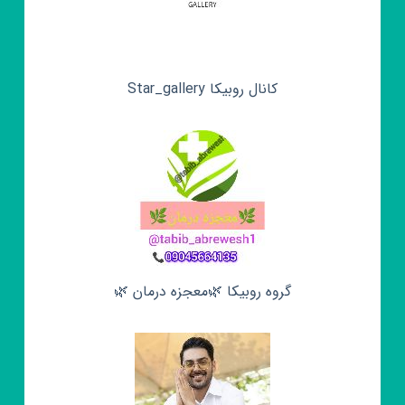
کانال روبیکا Star_gallery
گروه روبیکا 🌿معجزه درمان 🌿