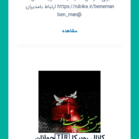
https://rubika.ir/beneman ارتباط بامدیران:
@ben_man
کانال
مشاهده
روبیکا
شهر
بن
شهر
من
کانال روبیکا 🇮🇷جوانان