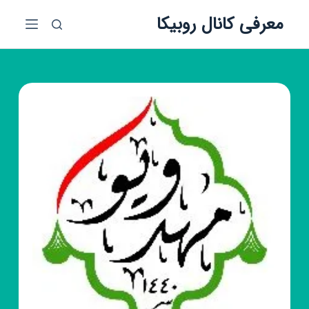
پ
معرفی کانال روبیکا
ر
ش
ب
ه
م
ح
ت
و
ا