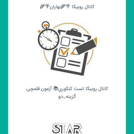
کانال روبیکا 🌴🌾بهاران🌴🌾
کانال روبیکا تست کنکوری📚 آزمون قلمچی‌‌
گزینه_دو