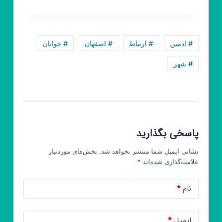
روبیکا
هیۡئَتۡ‌مُتُوَسِلینۡ‌بِحَضۡرَت‌ِرُقَیِّهِ
سَـلٰامُ‌الله‌
# ادمین
# ارتباط
# اصفهان
# جوانان
# شهر
پاسخی بگذارید
نشانی ایمیل شما منتشر نخواهد شد.
بخش‌های موردنیاز
علامت‌گذاری شده‌اند
*
نام
*
ایمیل
*