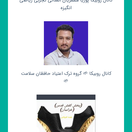
کانال روبیکا پوریا مظفریان انسانی تجربی ریاضی
انگیزه
کانال روبیکا 🌱 گروه ترک اعتیاد حافظان سلامت
🌱