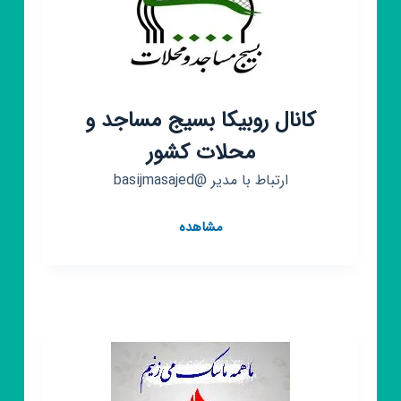
کانال روبیکا بسیج مساجد و
محلات کشور
ارتباط با مدیر @basijmasajed
کانال
مشاهده
روبیکا
بسیج
مساجد
و
محلات
کشور