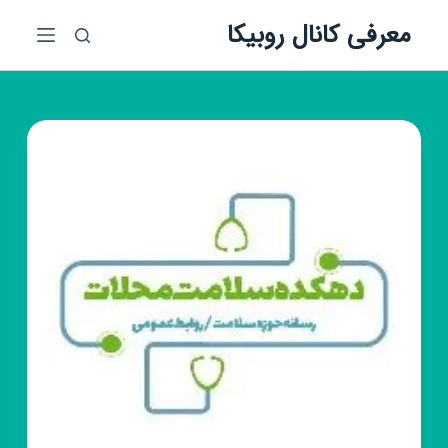
پ
معرفی کانال روبیکا
ر
ش
ب
ه
م
ح
ت
و
ا