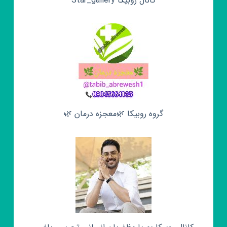
کانال روبیکا Star_gallery
گروه روبیکا 🌿معجزه درمان 🌿