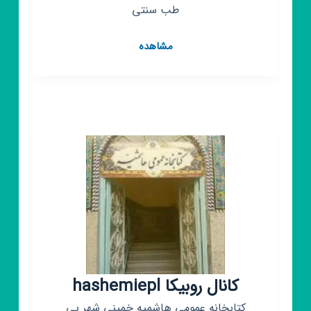
طب سنتی
کانال
مشاهده
روبیکا
دهکده
مثلث
سلامت
دکتر
اکبری
کانال روبیکا hashemiepl
کتابخانه عمومی هاشمیه خمینی شهر پی