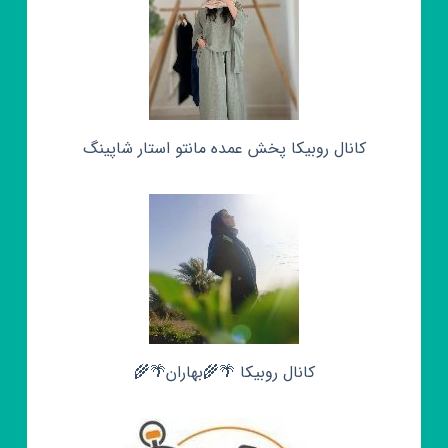
کانال روبیکا پخش عمده مانتو استار شاپینگ
کانال روبیکا 🌴🌾بهاران🌴🌾