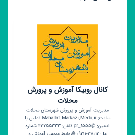
کانال روبیکا آموزش و پرورش
محلات
مدیریت آموزش و پرورش شهرستان محلات
سایت: Mahallat.Markazi.Medu.ir تماس با
ادمین: @pr_1555 تلفن: 43255333 شماره
ما : 09211038012 🌐روابط عمومی آموزش و