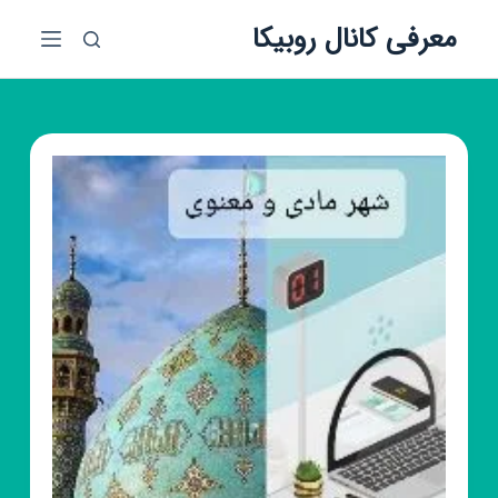
پ
معرفی کانال روبیکا
ر
ش
ب
ه
م
ح
ت
و
ا