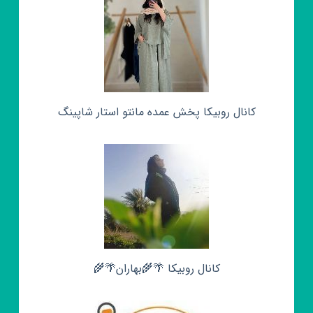
کانال روبیکا پخش عمده مانتو استار شاپینگ
کانال روبیکا 🌴🌾بهاران🌴🌾