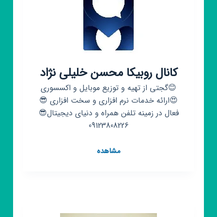
کانال روبیکا محسن خلیلی نژاد
😊گجتی از تهیه و توزیع موبایل و اکسسوری
😍ارائه خدمات نرم افزاری و سخت افزاری 😎
فعال در زمینه تلفن همراه و دنیای دیجیتال😎
09123808226
کانال
مشاهده
روبیکا
محسن
خلیلی
نژاد