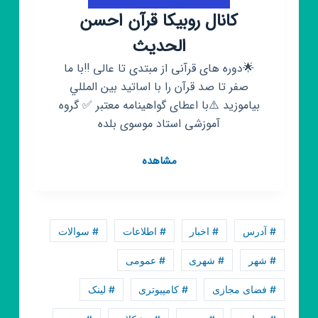
کانال روبیکا قرآن احسن
الحدیث
🌟دوره های قرآنی از مبتدی تا عالی ‼️با ما
صفر تا صد قرآن را با اساتيد بين المللي
بیاموزید ⚠️با اعطای گواهینامه معتبر ✅ گروه
آموزشی استاد موسوی بلده
کانال
مشاهده
روبیکا
قرآن
احسن
الحدیث
# آدرس
# اخبار
# اطلاعات
# سوالات
# شهر
# شهری
# عمومی
# فضای مجازی
# کامپیوتری
# لینک