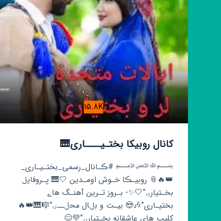
15.8K
کانال روبیکا بختـیــــاری🎹
﷽ #ڪـانال_رسمی_بختـیـاری_
👑🔥📎 روبیـڪا خـوش اومـدین 🤍🎹 پـروفایݪ
بخـتیارۍ”🤍✨- بـروز تـرین آهنـگ هاے
بختیـاری”🎶😍 بیـت و بݪال محݪــۍ”🎼🎹👑🔥
کلیپ های عاشقانه بخـتیارۍ”💜😌