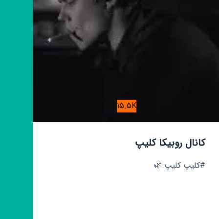
15.5K
کانال روبیکا کلیپ
#کلیپ کلیپ.🌿