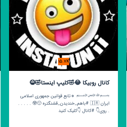
15.7K
کانال روبیکا 😂🤣کلیپ اینستا🤣😂
﷽ 🔹تابع قوانین جمهوری اسلامی
ایران 🇮🇷 #باهم_خندیدن_قشنگتره 🙂🤓 . . . . .
. روی👇 #کانال 👇کلیک کنید