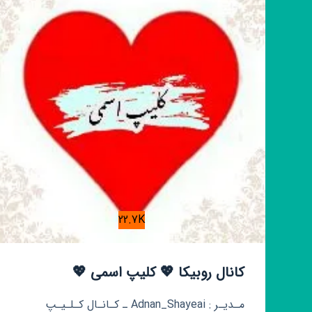
22.7K
کانال روبیکا 💖 کلیپ اسمی 💖
مـدیـر : Adnan_Shayeai ـ کـانـال کـلـیـپ