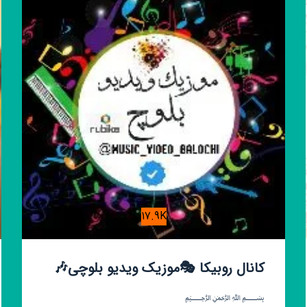
گیف
کلیپ
❤
🔥‌‌
حاضر
پروف
خنده
😂
17.9K
کانال روبیکا 🎭موزیک ویدیو بلوچی🎶
﷽