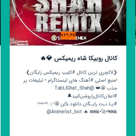
769.4K
کانال روبیکا شاه ریمیکس 💎🔥
❮لاکچری ترین کانال #کلیپ ریمیکس رایگان❯ ‌‌‌‌
•منبع‌ اصلی #آهنگ های اینستاگرام ‌• تبلیغات پر
جذب 🤩👑 @TabLlGhat_Shah
#اعلان‌کانال‌را‌روشن‌کنید🔔
#بـا.نـت.رایـگان.دانلود.ڪن 🤩✅ ᶜʰᵃⁿᵉˡˡ²:
@AnimeIist_bot 🔥 𝟖𝟎𝟎𝒌•🚀•𝟗𝟎𝟎𝒌