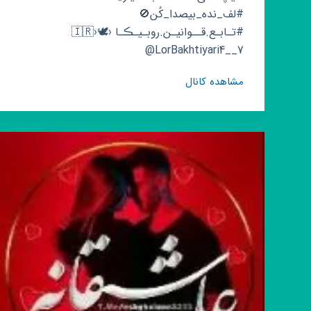
#لف_نده_بیصدا_کُن🚫
#تـابـع.قــوانیـن.روبـیـڪـا ‹🕊🇮🇷›
@LorBakhtiyari4__7
کانال
مشاهده کانال
روبیکا
بختـیــــاری
🎹