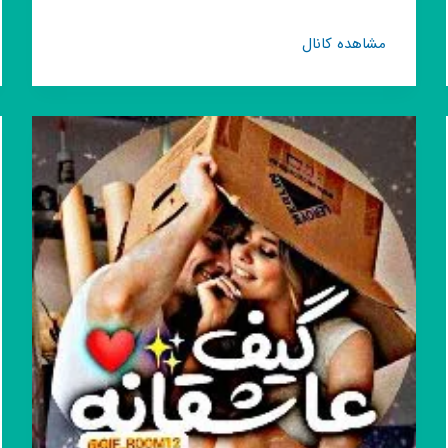
کانال
مشاهده کانال
روبیکا
شاه
ریمیکس
💎
🔥