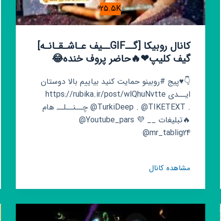
25.5K
کانال روبیکا [گــGIFــیف عـاشـقـانـه] ‌ ‌‌
گیف کلیپ❤🔥‌‌حاضر پروف خنده😂
⁦پیج #روبینو حمایت کنید بیاییم بالا دوستان♥️👇
https://rubika.ir/post/wlQhuNvtte ایــدی
چــنــلــ هام @TurkiDeep . @TIKETEXT .
@Youtube_pars 💜 __ تبلیغات🔥
@mr_tablig24
کانال
مشاهده کانال
روبیکا
[گــGIFــیف
عـاشـقـانـه]