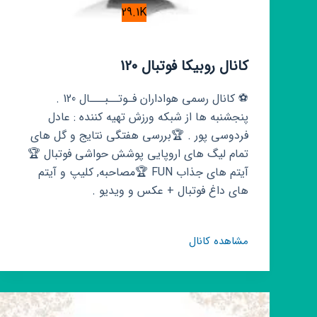
29.1K
کانال روبیکا فوتبال 120
⚽ کانال رسمی هواداران فـوتــبـــال 120 .
پنجشنبه ها از شبکه ورزش تهیه کننده : عادل
فردوسی پور . 🏆بررسی هفتگی نتایج و گل های
تمام لیگ های اروپایی پوشش حواشی فوتبال 🏆
آیتم های جذاب FUN 🏆مصاحبه, کلیپ و آیتم
های داغ فوتبال + عکس و ویدیو .
کانال
مشاهده کانال
روبیکا
فوتبال
120