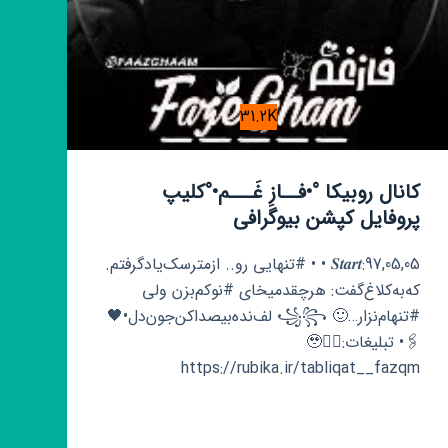
31.2K
کانال روبیکا °•فــازِ غَـــم•°کلیپ
پروفایل کپشن بیوگرافی
𝑺𝒕𝒂𝒓𝒕:97,05,05 • • #تنهایی رو.. ازمترسک‌یادگرفتم.
که‌به‌کلاغ‌گفت: هرچقدمیخای #نوکم‌بزن ولی
#تنهام‌نزار…🙂 ꧁꧂ لف‌نده‌بیصداکن‌جون‌دل•🖤
🖇• تبلیغات:🥹👇🏻
https://rubika.ir/tabliqat__fazqm