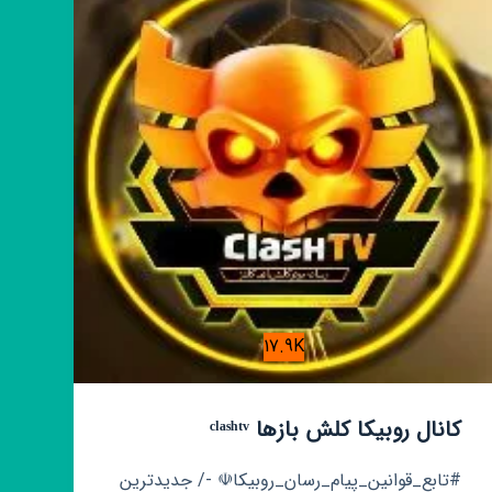
💖
سیسمونی
17.9K
کانال روبیکا کلش بازها ᶜˡᵃˢʰᵗᵛ
#تابع_قوانین_پیام_رسان_روبیکا☫ -/ جدیدترین