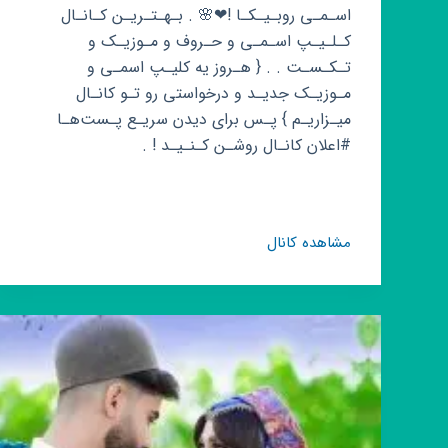
اسـمـی روبـیـکـا !❤🌸 . بـهـتـریـن کـانـال
کـلـیـپ اسـمـی و حـروف و مـوزیـک و
تـکـسـت . . { هـروز یه کلیـپ اسمـی و
مـوزیـک جدیـد و درخواستی رو تـو کانـال
میـزاریـم } پـس برای دیدن سریـع پـست‌هـا
#اعلان کانـال روشـن کـنـیـد ! .
کانال
مشاهده کانال
روبیکا
💖
کلیپ
اسمی
💖