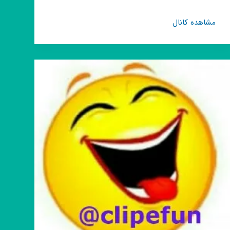
کانال
مشاهده کانال
روبیکا
°•فــازِ
غَـــم•°کلیپ
پروفایل
کپشن
بیوگرافی