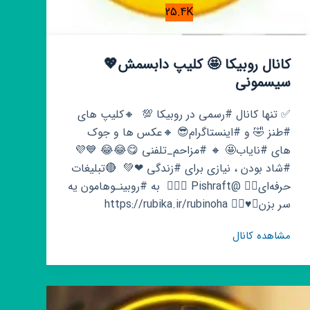
25.4K
کانال روبیکا 🤩 کلیپ دابسمش💖
سیسمونی
✅ تنها کانال #رسمی در روبیکا 💯 ‌ 🔸️کلیپ های
#طنز 🤣 و #اینستاگرام😎 🔸️عکس ها و جوک
های #نایاب🤩 🔸️ #مزاحم_تلفنی 😋😂😂 💙💜
#شاد بودن ، نیازی برای #زندگی ❤💚 ‌ 🔴تبلیغات
حرفه‌ای👈🏿 @Pishraft 🧗🏻‍♂ ‌‌ به #روبینـوهامون یه
سر بزن😍♥️👇🏿 https://rubika.ir/rubinoha
کانال
مشاهده کانال
روبیکا
🤩
کلیپ
دابسمش