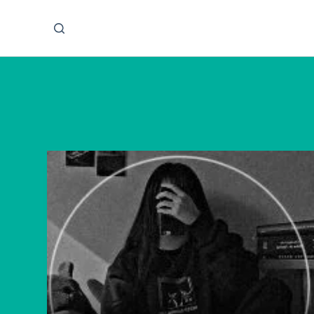
پ
ر
ش
ب
ه
م
ح
ت
و
ا