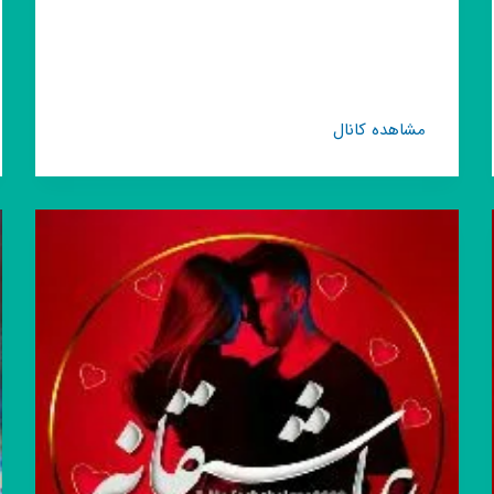
کانال
مشاهده کانال
روبیکا
😂
🤣
کلیپ
اینستا
🤣
😂