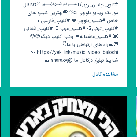
#تابع_قوانین_روبیکا﷽ ♡¤کانال
موزیک ویدیو بلوچی ¤♡ 💝بهترین کلیپ های
خاص #کلیپ_بلوچی❤️ #کلیپ_فارسی🌹
#کلیپ_ترکی🥀 #کلیپ_عربی🤴 #کلیپ_افغانی
💓 #کلیپ_عاشقانه💋 وکلی کلیپ دیگه😍😍
🧑‍💻راه های ارتباطی با ما👇
https://yek.link/music_video_balochi 🙏
شرایط تبلیغ درکانال ما @sharaxvj 🙏
کانال
مشاهده کانال
روبیکا
🎭
موزیک
ویدیو
بلوچی🎶