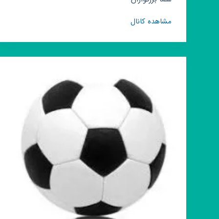
کانال
مشاهده کانال
روبیکا
یادها
وخاطره
های
قدیمی
وجدید