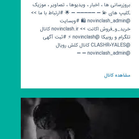
بروزرسانی ها ، اخبار ، ویدیوها ، تصاویر ، موزیک
,کلیپ های 💫 ➖ ➖➖➖➖➖ ➖ 🌟 #ارتباط با ما >>
@novinclash_admin 🛍 #وبسایت
خرید_و_فروش اکانت >> novinclash.ir کانال
تلگرام و روبیکا @novinclash ⚡️ #ثبت آگهی
@CLASHR0YALES کانال کلش رویال
@novinclash_admin ➖ ➖
کانال
مشاهده کانال
روبیکا
کلش
بازها
ᶜˡᵃˢʰᵗᵛ