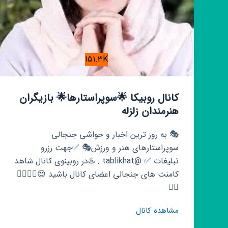
151.3K
کانال روبیکا 🌟سوپراستارها🌟 بازیگران
هنرمندان زلزله
🎭 به روز ترین اخبار و حواشی جنجالی
سوپراستارهای هنر و ورزش🎭 ✅جهت رزرو
تبلیغات ✅ @tablikhat . ♨️در روبینوی کانال شاهد
کامنت های جنجالی اعضای کانال باشید 😍👇🏾👇🏾
👇🏾
کانال
مشاهده کانال
روبیکا