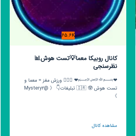
65.6K
کانال روبیکا معما💡تست هوش📊
نظرسنجی
❤﷽❤ 🏋‍♂🧠 ورزش مغز = معما و
تست هوش 🤓 🇮🇷 تبلیغات👇 《 @Mystery2
》
کانال
مشاهده کانال
روبیکا