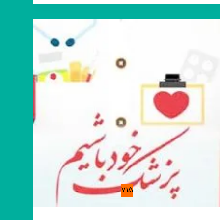
فوتبال
120
715