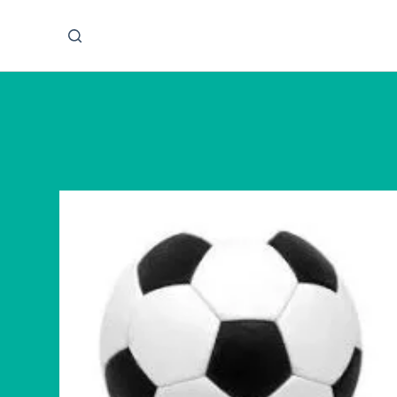
پ
ر
ش
ب
ه
م
ح
ت
و
ا