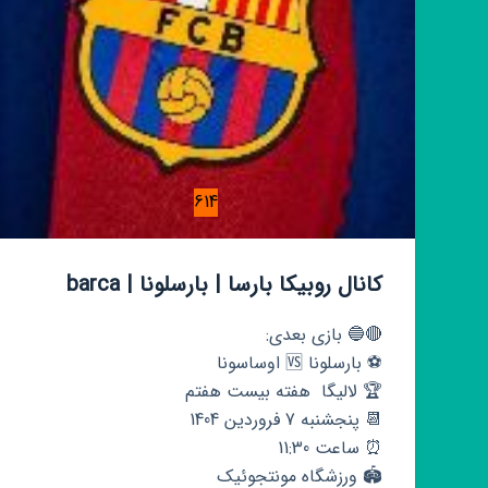
614
کانال روبیکا بارسا | بارسلونا | barca
🔴🔵 بازی بعدی:
⚽️ بارسلونا 🆚 اوساسونا
🏆 لالیگا هفته بیست هفتم
📆 پنجشنبه 7 فروردین 1404
⏰ ساعت 11:30
🏟 ورزشگاه مونتجوئیک