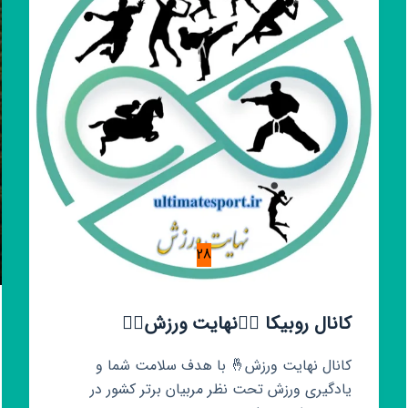
28
کانال روبیکا 🏃‍♂️نهایت ورزش🏃‍♀️
کانال نهایت ورزش🤞 با هدف سلامت شما و
یادگیری ورزش تحت نظر مربیان برتر کشور در