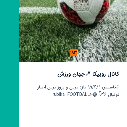
🤾‍♂️
183
کانال روبیکا 📍جهان ورزش
#تاسیس ۹۹/۴/۹ تازه ترین و بروز ترین اخبار
فوتبال 💙👇 @rubika_FOOTBALL10