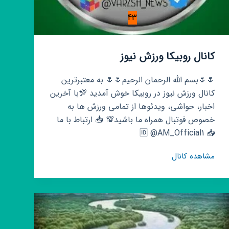
43
کانال روبیکا ورزش نیوز
🌷🌷بسم الله الرحمان الرحیم🌷🌷 به معتبرترین
کانال ورزش نیوز در روبیکا خوش آمدید 💯با آخرین
اخبار، حواشی، ویدئوها از تمامی ورزش ها به
خصوص فوتبال همراه ما باشید💯 📥 ارتباط با ما
📥 🆔 @AM_Official1
کانال
مشاهده کانال
روبیکا
ورزش
نیوز