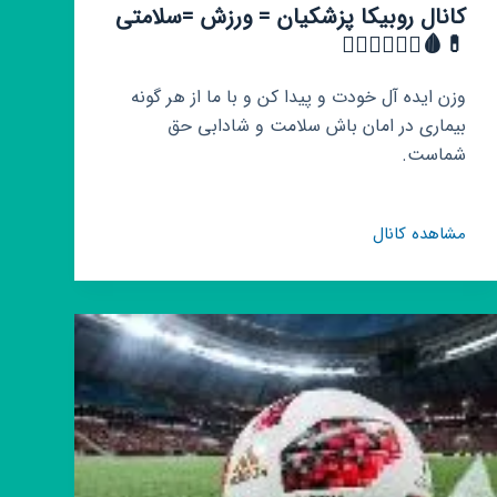
کانال روبیکا پزشکیان = ورزش =سلامتی
💊🩸🚵‍♀️🤾‍♀️🤾‍♂️
وزن ایده آل خودت و پیدا کن و با ما از هر گونه
بیماری در امان باش سلامت و شادابی حق
شماست.
کانال
مشاهده کانال
روبیکا
پزشکیان
=
ورزش
=سلامتی
💊
🩸
🚵‍♀️
🤾‍♀️