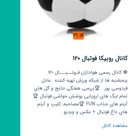
29.1K
کانال روبیکا فوتبال 120
⚽ کانال رسمی هواداران فـوتــبـــال 120 .
پنجشنبه ها از شبکه ورزش تهیه کننده : عادل
فردوسی پور . 🏆بررسی هفتگی نتایج و گل های
تمام لیگ های اروپایی پوشش حواشی فوتبال 🏆
آیتم های جذاب FUN 🏆مصاحبه, کلیپ و آیتم
های داغ فوتبال + عکس و ویدیو .
کانال
مشاهده کانال
روبیکا