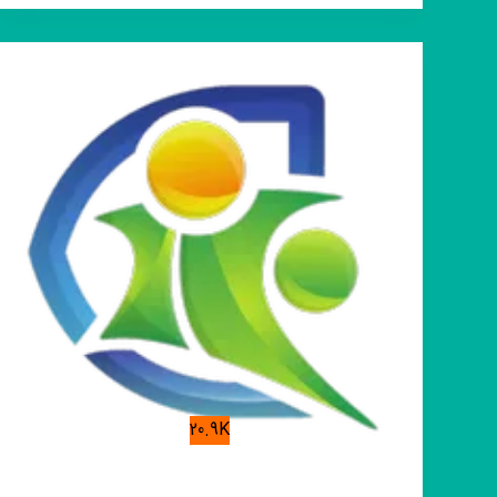
🌟
سوپراستارها
🌟
بازیگران
هنرمندان
زلزله
20.9K