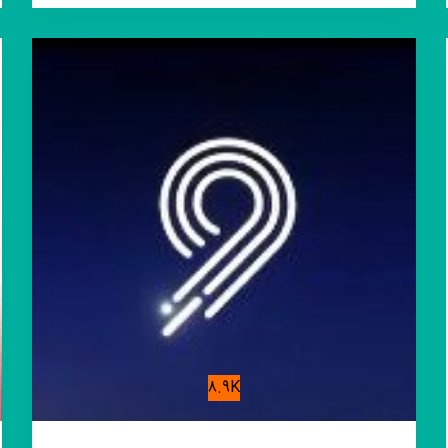
معما
💡
تست
هوش
📊
نظرسنجی
8.9K