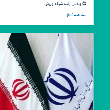
‌📺 پخش زنده شبکه ورزش
کانال
مشاهده کانال
روبیکا
بارسا
|
بارسلونا
|
barca