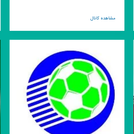
کانال
مشاهده کانال
روبیکا
ساکر
نیوز
|
Soccer
news