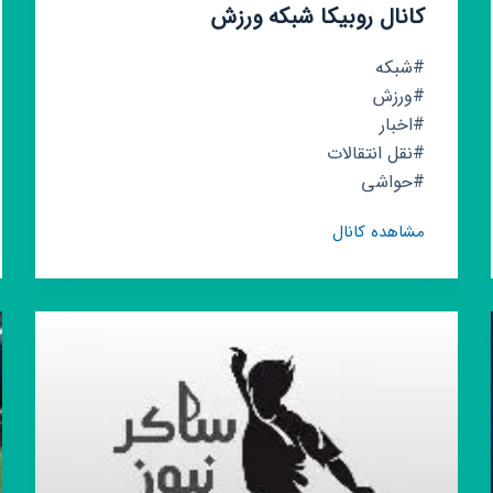
کانال روبیکا شبکه ورزش
#شبکه
#ورزش
#اخبار
#نقل انتقالات
#حواشی
کانال
مشاهده کانال
روبیکا
شبکه
ورزش