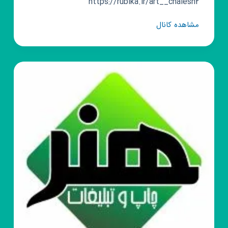
https://rubika.ir/art__chalesh2
کانال
مشاهده کانال
روبیکا
🎭
🎨
چالش
هنری
🎨
🎭