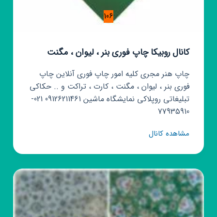
106
کانال روبیکا چاپ فوری بنر ، لیوان ، مگنت
چاپ هنر مجری کلیه امور چاپ فوری آنلاین چاپ
فوری بنر ، لیوان ، مگنت ، کارت ، تراکت و .. حکاکی
تبلیغاتی روپلاکی نمایشگاه ماشین 09126211461 021-
77935910
کانال
مشاهده کانال
روبیکا
چاپ
فوری
بنر
،
لیوان
،