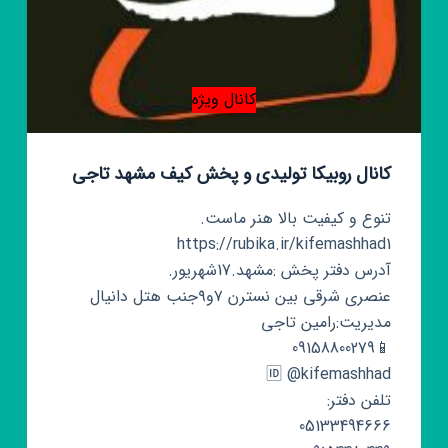
کانال ویژه
کانال روبیکا تولیدی و پخش کیف مشهد تاجی
تنوع و کیفیت بالا هنر ماست.
https://rubika.ir/kifemashhad1
آدرس دفتر پخش :مشهد.17شهریور.
عنصری شرقی بین نسترن ۷و۹جنب هتل دانیال
مدیریت:رامین تاجی
📱09158800279
🆔 @kifemashhad
تلفن دفتر:
05133494666