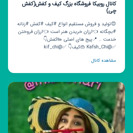
کانال روبیکا فروشگاه بزرگ کیف و کفش(کفش
چی)
😍تولید و فروش مستقیم انواع #کیف #کفش #زنانه
#بچگانه 👈ارزان خریدن هنر است 👈ارزان فروختن
خدمت .. 📍پیج های اصلی 👟کفش👇
✅@Kafsh_Chi 👜کیف👇 ✅@kif_chi
کانال
مشاهده کانال
روبیکا
فروشگاه
بزرگ
کیف
و
کفش(کفش
چی)