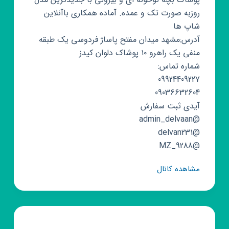
روزبه صورت تک و عمده. آماده همکاری باآنلاین
شاپ ها
آدرس:مشهد میدان مفتح پاساژ فردوسی یک طبقه
منفی یک راهرو ۱۰ پوشاک دلوان کیدز
شماره تماس:
09924409227
09036632604
آیدی ثبت سفارش
@admin_delvaan
@delvan231
@MZ_9288
کانال
مشاهده کانال
روبیکا
پوشاک
بچه
گانه