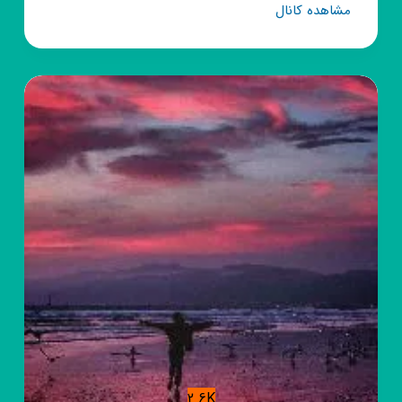
کانال
مشاهده کانال
روبیکا
[𝐃𝐞𝐥𝐛𝐚𝐫𝐮𝐧𝐞
𝐒𝐡𝐨𝐩
💄]
2.6K