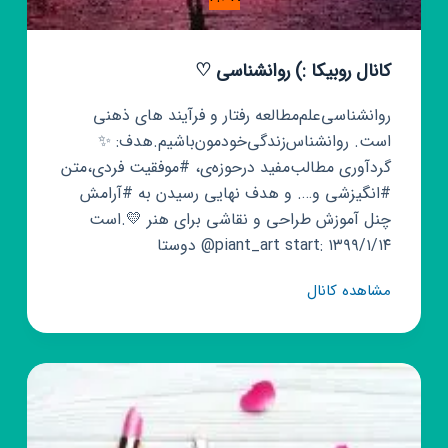
کانال روبیکا :) روانشناسی ⁦♡
روانشناسی‌علم‌مطالعه رفتار‌ و‌ فرآیند های ذهنی
است. روانشناس‌زندگی‌خودمون‌باشیم.⁦✨ هدف:
گردآوری مطالب‌مفید در‌حوزه‌ی، #موفقیت فردی،متن
#انگیزشی و…. و هدف نهایی رسیدن به #آرامش
است.⁦⁦💛 چنل آموزش طراحی و نقاشی برای هنر
دوستا @piant_art start: ۱۳۹۹/۱/۱۴
کانال
مشاهده کانال
روبیکا
:)
روانشناسی