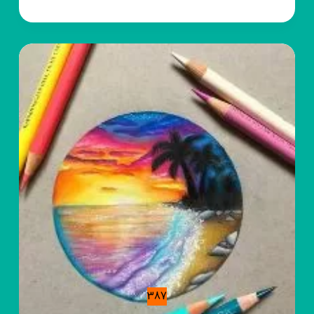
روبیکا
هنر
برای
کودکان
387