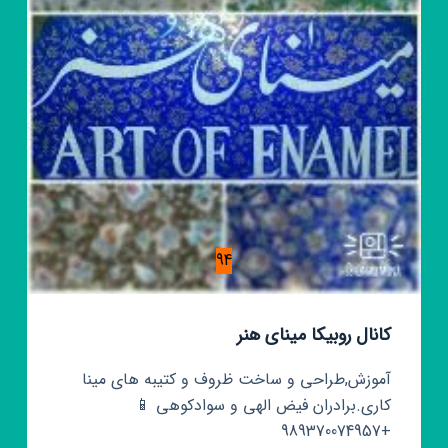
مگنت
94
کانال روبیکا مینای هنر
آموزش,طراحی و ساخت ظروف و کتیبه های مینا
کاری.برادران فيض الهی و سوادکوهی 📱
+989370074957