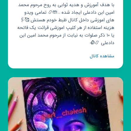
با هدف آمورزش و هدیه ثوابی به روح مرحوم محمد
امین ابن دادعلی ایجاد شده …🤲📿 تمامی ویدو
های اموزشی داخل کانال ظبط خودم هستش 🥰🖇
هزینه استفاده از هر کلیپ اموزشی قرائت یک فاتحه
یا ۱۰ ذکر صلوات به نیابت از مرحوم محمد امین ابن
دادعلی 📿🥀
کانال
مشاهده کانال
روبیکا
اموزش
رایگان
هنر
جنوب