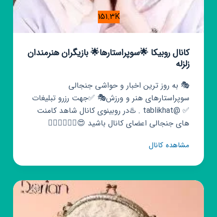
151.3K
کانال روبیکا 🌟سوپراستارها🌟 بازیگران هنرمندان
زلزله
🎭 به روز ترین اخبار و حواشی جنجالی
سوپراستارهای هنر و ورزش🎭 ✅جهت رزرو تبلیغات
✅ @tablikhat . ♨️در روبینوی کانال شاهد کامنت
های جنجالی اعضای کانال باشید 😍👇🏾👇🏾👇🏾
کانال
مشاهده کانال
روبیکا
🌟
سوپراستارها
🌟
بازیگران
هنرمندان