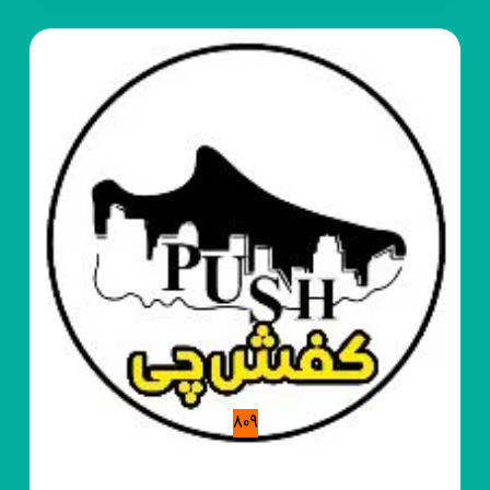
غرب
هنر
809