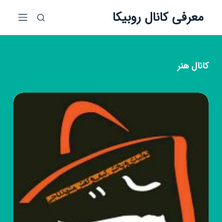
پ
معرفی کانال روبیکا
ر
ش
ب
ه
کانال
هنر
م
ح
ت
و
ا