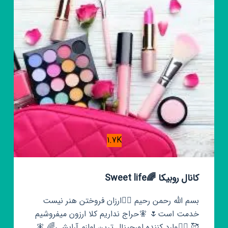
1.7K
کانال روبیکا 🌈Sweet life
بسم الله رحمن رحیم 🧚‍♀ارزان فروختن هنر نیست
خدمت است🌷 🧚حراج نداریم کلا ارزون میفروشیم
🥰 🧚‍♀وارد کننده اورجینال ترین لوازم آرایشی🌈 🧚