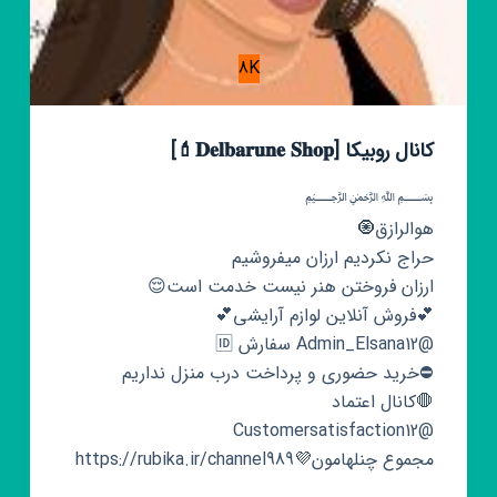
8K
کانال روبیکا [𝐃𝐞𝐥𝐛𝐚𝐫𝐮𝐧𝐞 𝐒𝐡𝐨𝐩💄]
‌﷽
هوالرازق🧿
حراج نکردیم ارزان میفروشیم
ارزان فروختن هنر نیست خدمت است😌
💕فروش آنلاین لوازم آرایشی💕
@Admin_Elsana12 سفارش 🆔
⛔️خرید حضوری و پرداخت درب منزل نداریم
🛑کانال اعتماد
@Customersatisfaction12
مجموع چنلهامون💜https://rubika.ir/channel989