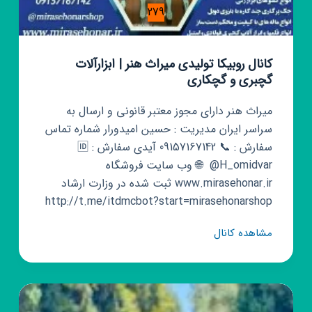
279
کانال روبیکا تولیدی میراث هنر | ابزارآلات
گچبری و گچکاری
میراث هنر دارای مجوز معتبر قانونی و ارسال به
سراسر ایران مدیریت : حسین امیدورار شماره تماس
سفارش : 📞 09157167142 آیدی سفارش : 🆔
@H_omidvar ️ 🌐 وب سایت فروشگاه
www.mirasehonar.ir ثبت شده در وزارت ارشاد
http://t.me/itdmcbot?start=mirasehonarshop
کانال
مشاهده کانال
روبیکا
تولیدی
میراث
هنر