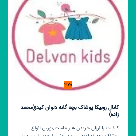
🌹
🎨
370
کانال روبیکا پوشاک بچه گانه دلوان کیدز(محمد
زاده)
کیفیت را ارزان خریدن هنر ماست.بورس انواع
پوشاک بچه توخونه ای و بیرونی با جدیدترین مدل