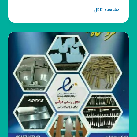
کانال
مشاهده کانال
روبیکا
فرهنگ
و
هنر
تهران