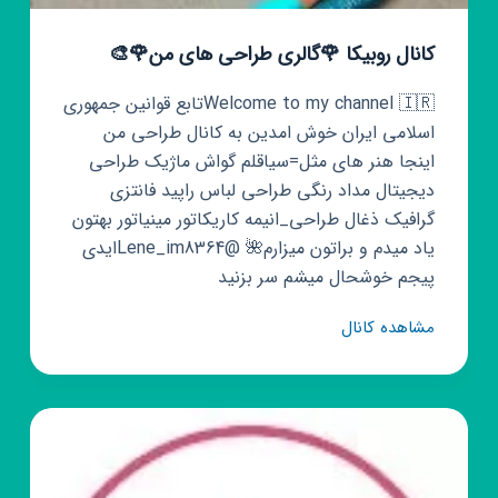
کانال روبیکا 🌹گالری طراحی های من🌹🎨
Welcome to my channel 🇮🇷تابع قوانین جمهوری
اسلامی ایران‌‌‌‌‌‌‌‌‍ خوش امدین به کانال طراحی من
اینجا هنر های مثل=سیاقلم گواش ماژیک طراحی
دیجیتال مداد رنگی طراحی لباس راپید فانتزی
گرافیک ذغال طراحی_انیمه کاریکاتور مینیاتور بهتون
یاد میدم و براتون میزارم🌺 @Lene_im8364ایدی
پیجم خوشحال میشم سر بزنید
کانال
مشاهده کانال
روبیکا
🌹
گالری
طراحی
های
من