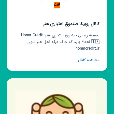
514
کانال روبیکا صندوق اعتباری هنر
صفحه رسمی صندوق اعتباری هنر Honar Credit
Fund 🇮🇷 باید که خاک درگه اهل هنر شوی…
honarcredit.ir
کانال
مشاهده کانال
روبیکا
صندوق
اعتباری
هنر