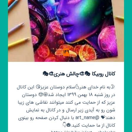
149
کانال روبیکا 🎭🎨چالش هنری🎨🎭
🌛به نام خدای هنر🌜سلام دوستان عزیز😘 این کانال
در روز شنبه 18 بهمن 1399 ایجاد شد🤩😍 دوستان
عزیز که از حمایت می کنند میتوانند نقاشی های زیبا
شون رو به آیدی زیر ارسال و در کانال به نمایش
دهند💝 @art_name با دنبال کردن صفحه رو بینوی
کانال از ما حمایت کنید:🎃👇