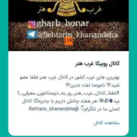
1.2K
کانال روبیکا غرب هنر
بهترین های غرب کشور در کانال غرب هنر لطفا عضو
شید💛 ناموصا لفت ندین💛
#لطفا_کانال_غرب_هنر_رو_به_دوستانتون_معرفی_ک
نید🫀🥀🕸 هر هفته چالش داریم با جایزه😉 کانال
اصلی ما در تلگرام👇 @Behtarin_khanandeha
کانال
مشاهده کانال
روبیکا