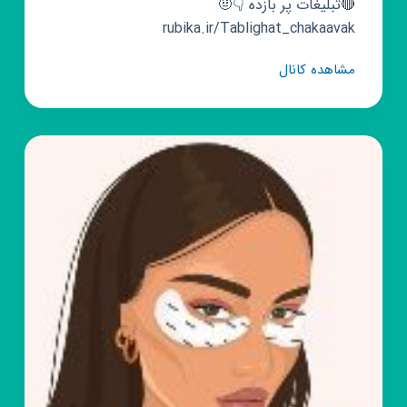
🔴تبلیغات پر بازده 👇🤨
rubika.ir/Tablighat_chakaavak
کانال
مشاهده کانال
روبیکا
🧵
بانوی
خلاق
⚘
🌼
👩‍🦰
هنر
خانه
داری
گلدوزی
روبان
دوزی