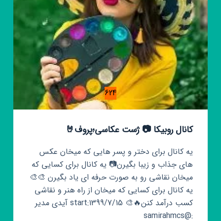
624
کانال روبیکا 📷 ژست عکاسی؛پروف🤘
یه کانال برای دختر و پسر هایی که میخان عکس
های جذاب و زیبا بگیرن📷 یه کانال برای کسایی که
میخان نقاشی رو به صورت حرفه ای یاد بگیرن 🎨🎨
یه کانال برای کسایی که میخان از راه هنر و نقاشی
کسب درآمد کنن🔥🎨 start:1399/7/15 آیدی مدیر
:@samirahmcs