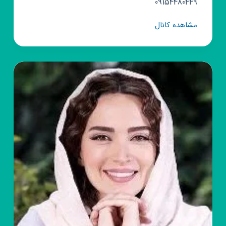
09154480449
کانال
مشاهده کانال
روبیکا
تولیدی
و
پخش
کیف
مشهد
تاجی