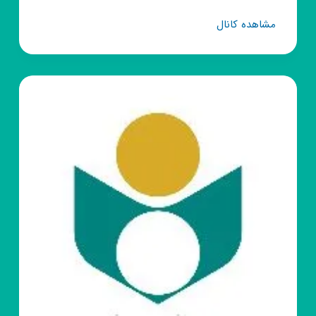
کانال
مشاهده کانال
روبیکا
📷
ژست
عکاسی؛
پروف
🤘