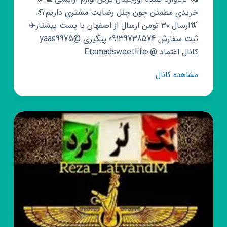
خریدی مطمئن چون چنل رضایت مشتری داریم💪
🧚ارسال ۳۰ تومن ارسال از اصفهان با پست پیشتاز✈️⁩
ثبت سفارش 09139738574 پیگیری @yaas9975
کانال اعتماد @Etemadsweetlife0
کانال
مشاهده کانال
روبیکا
🌈
Sweet
life