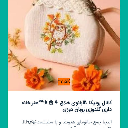
زلزله
27.5K
کانال روبیکا 🧵بانوی خلاق ⚘🌼👩‍🦰هنر خانه
داری گلدوزی روبان دوزی
اینجا جمع خانومای هنرمند و با سلیقست🤗😍💁‍♀️ ‌ ‌