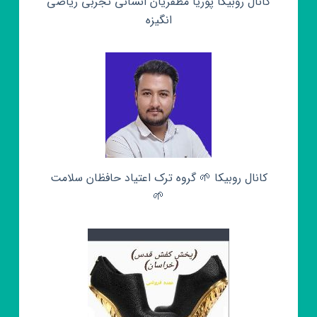
کانال روبیکا پوریا مظفریان انسانی تجربی ریاضی
انگیزه
کانال روبیکا 🌱 گروه ترک اعتیاد حافظان سلامت
🌱