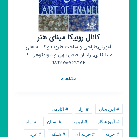
کانال روبیکا مینای هنر
آموزش,طراحی و ساخت ظروف و کتیبه های
مینا کاری.برادران فيض الهی و سوادکوهی 📱
+989370074957
کانال
مشاهده
روبیکا
مینای
هنر
# آذربایجان
# آزاد
# آکادمی
# آموزشگاه
# ارومیه
# استان
# اولین
# حرفه
# حرفه ای
# شبکه
# غربی