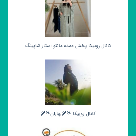
کانال روبیکا پخش عمده مانتو استار شاپینگ
کانال روبیکا 🌴🌾بهاران🌴🌾