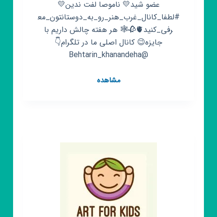
عضو شید💛 ناموصا لفت ندین💛
#لطفا_کانال_غرب_هنر_رو_به_دوستانتون_مع
رفی_کنید🫀🥀🕸 هر هفته چالش داریم با
جایزه😉 کانال اصلی ما در تلگرام👇
@Behtarin_khanandeha
کانال
مشاهده
روبیکا
غرب
هنر