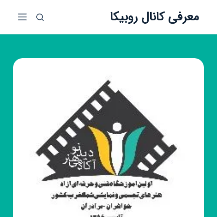
پ
معرفی کانال روبیکا
ر
ش
ب
ه
م
ح
ت
و
ا