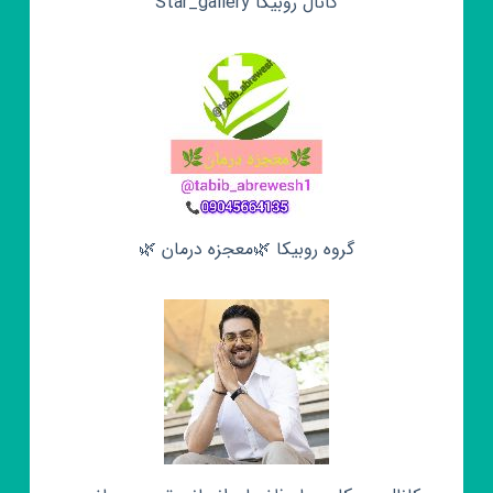
کانال روبیکا Star_gallery
گروه روبیکا 🌿معجزه درمان 🌿