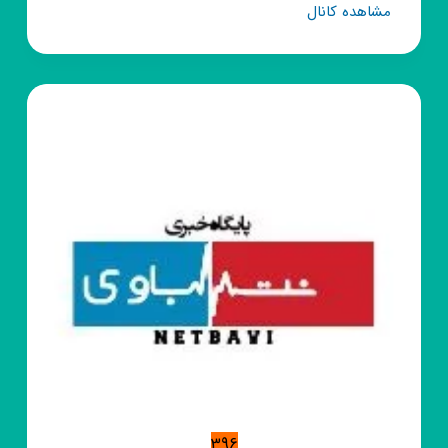
گروه
مشاهده کانال
روبیکا
گالری
هلن
👜
🎒
👗
👚
396