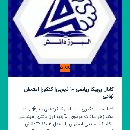
تعطیلی
مدارس
5.8K
کانال روبیکا ریاضی ۱۰ تجربی| کنکور| امتحان
نهایی
✅ اعجاز یادگیری بر اساس کارکردهای مغز🧠 . ✅
دکتر زهراسادات موسوی 💯رتبه اول دکتری مهندسی
مکانیک صنعتی اصفهان با معدل ۱۹۰۱۳ 💯دانش