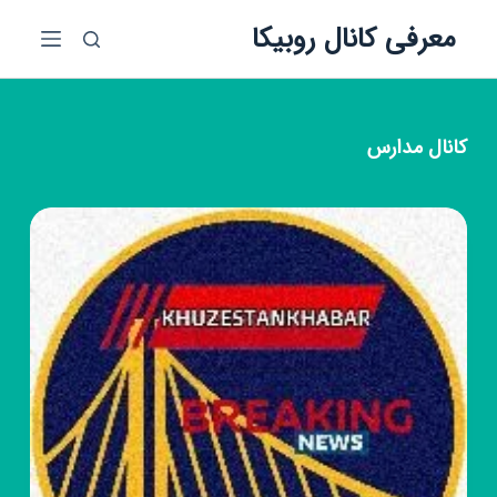
پ
معرفی کانال روبیکا
ر
ش
ب
ه
کانال
مدارس
م
ح
ت
و
ا