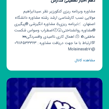
دهم اخبار تعطیلی مدارس
مشاوره وبرنامه ریزی کنکورزیر نظر :سیدابراهیم
مولایی نسب کارشناسی ارشد رشته مشاوره دانشگاه
اصفهان. 📈برنامه ریزی♨️ مشاوره انگیزشی 🌐پیگیری
🌐مشاوره روانشناختی:🕟🕗اضطراب وسواس شکست
عاطفی🫠 🪨 اهمال کاری.ناامیدی وافسردگی🛌
💯ارتباط با ما جهت دریافت مشاوره : 09116533323
@Molaiinasab71
کانال
مشاهده کانال
روبیکا
رشته
تجربی
انسانی
کنکور
یازدهم
دهم
اخبار