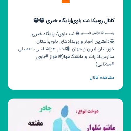
کانال روبیکا نت باوی|پایگاه خبری 😷😷
﷽ 🌐 نت باوی/ پایگاه خبری
🔵داغترین اخبار و رویدادهای باوی،استان
خوزستان،ایران و جهان 🔴اخبار هواشناسی، تعطیلی
مدارس،ادارات و دانشگاهها(#اهواز #باوی
#ملاثانی)
کانال
مشاهده کانال
روبیکا
نت
باوی|
پایگاه
خبری
😷
😷