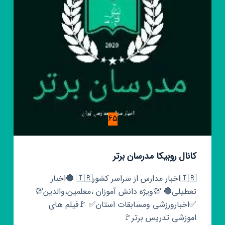
65
کانال روبیکا مدرسان برتر
🇮🇷اخبار مدارس از سراسر کشور🇮🇷 🔵اخبار
تعطیلی🔵 💯ویژه دانش آموزان ،معلمین،والدین💯
✅اخبارورزشی ومسابقات استان✅ 🚩فیلم های
اموزشی تدریس برتر🚩