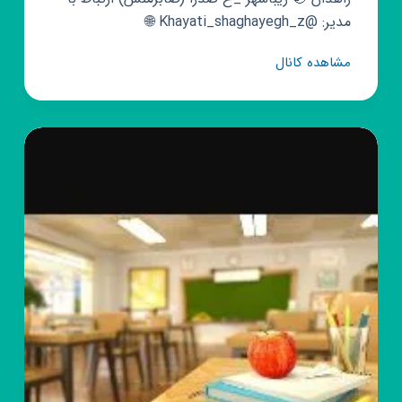
مدیر: @Khayati_shaghayegh_z 🌐
گروه
مشاهده کانال
روبیکا
خیاطی
و
زنانه
دوزی
شقایق