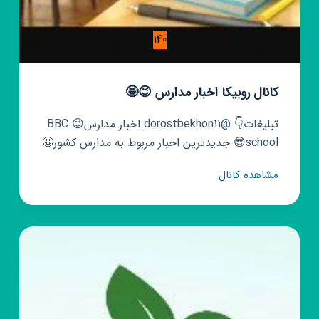
140
کانال روبیکا اخبار مدارس 😉🤩
تبلیغات👇 @dorostbekhon11 اخبار مدارس😉 BBC
school😎 جدیدترین اخبار مربوط به مدارس کشور🤩
کانال
مشاهده کانال
روبیکا
اخبار
مدارس
😉
🤩