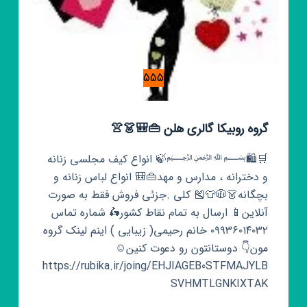
555
گروه روبیکا گالری هلن 👜🎒👗👚
🛒🛍﷽🍃 انواع کیف مجلسی زنانه
و دخترانه ، مدارس و مهد👜🎒 انواع لباس زنانه و
بچگانه👗🧥👕🎽 کلی .جزئی فروش فقط به صورت
آنلاین📱 ارسال به تمام نقاط کشور🛵 شماره تماس
۰۹۹۳۶۰۱۴۰۳۲ خانم رحیمی( زیبایی ) اینم لینک گروه
مون👇 دوستانتون رو دعوت کنین☺️
https://rubika.ir/joing/EHJIAGEB0STFMAJYLB
SVHMTLGNKIXTAK