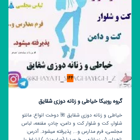
144
گروه روبیکا خیاطی و زنانه دوزی شقایق
خیاطی و زنانه دوزی شقایق 🌺 دوخت انواع: مانتو
شلوار، کت و شلوار کت و دامن، چادر، مقنعه، لباس
مجلسی، فرم مدارس و…. پذیرفته میشود. آدرس:
زاهدان 🌙 زیباشهر _خ صدرا (صابرمنش) ارتباط با