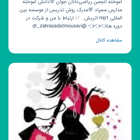
آموخته انجمن ریاضی‌دانان جوان 💯دانش آموخته
مدارس سمپاد 💯مدرک روش تدریس از موسسه بین
المللی mpt اتریش . ✅ ارتباط با من و شرکت در
دوره ها👈👈👈 @dr_zahrasadatmousavi
کانال
مشاهده کانال
روبیکا
ریاضی
۱۰
تجربی|
کنکور|
امتحان
نهایی