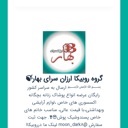
روبیکا
لینکدونی
گروه
گروه روبیکا ارزان سرای بهار🍃
﷽ ارسال به سراسر کشور
رایگان عرضه انواع پوشاک زنانه بچگانه
اکسسوری های خاص ،لوازم آرایشی
وبهداشتی،با قیمت عالی، مناسب خانم های
خاص پسندوشیک پوش😎❣️. جهت ثبت
سفارش @moon_dark8 لینک ما درروبیکاا