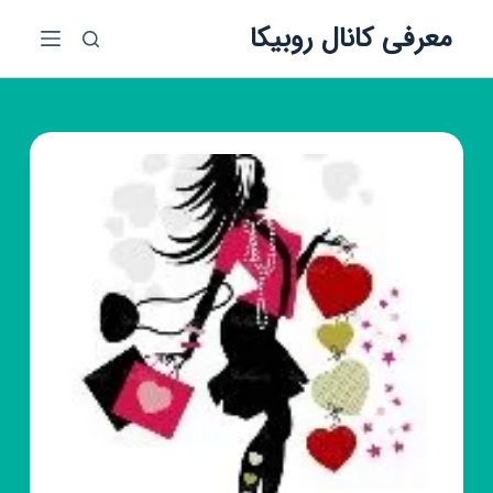
پ
معرفی کانال روبیکا
ر
ش
ب
ه
م
ح
ت
و
ا