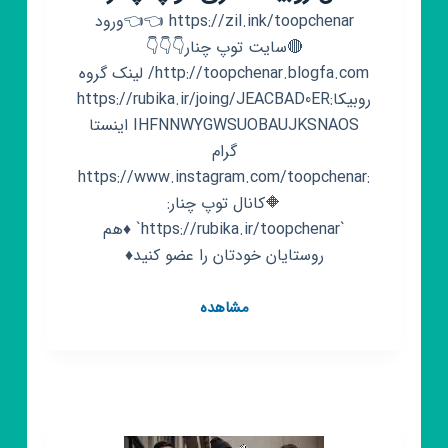
https://zil.ink/toopchenar 👈👈ورود
🔴سایت توپ چنار👇👇👇
http://toopchenar.blogfa.com/ لینک گروه
روبیکا:https://rubika.ir/joing/JEACBAD0ER
IHFNNWYGWSUOBAUJKSNAOS اینستا
گرام
:https://www.instagram.com/toopchenar
🔶️کانال توپ چنار:
`https://rubika.ir/toopchenar` ♦️هم
روستایان خودتان را عضو کنید♦️
کانال
مشاهده
روبیکا
گالری
توپ
چنار
🌄