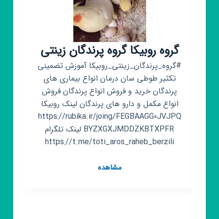
گروه روبیکا گروه پرندگان زینتی
#گروه_پرندگان_زینتی_روبیکا آموزش تضمینی
تکثیر طوطی سان درمان انواع بیماری های
پرندگان خرید و فروش انواع پرندگان فروش
انواع مکمل و دارو های پرندگان لینک روبیکا
https://rubika.ir/joing/FEGBAAGG0JVJPQ
BYZXGXJMDDZKBTXPFR لینک تلگرام
https://t.me/toti_aros_raheb_berzili
گروه
مشاهده
روبیکا
گروه
پرندگان
زینتی