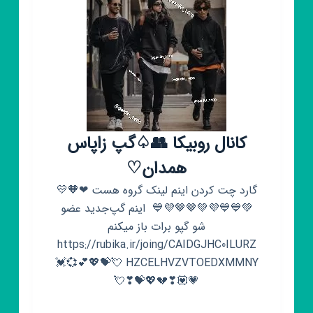
کانال روبیکا 👥♤گپ زاپاس
همدان♡
گارد چت کردن اینم لینک گروه هست ❤🧡💛
💚💙💙💜💚🤎🤎💜💙 ‌ اینم گپ‌جدید عضو
شو گپو برات باز میکنم
https://rubika.ir/joing/CAIDGJHC0ILURZ
HZCELHVZVTOEDXMMNY 💘💝💖💕💞💓
💗💟❣💔💖💝❣💘