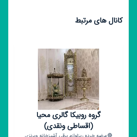
کانال های مرتبط
گروه روبیکا گالری محیا
(اقساطی ونقدی)
🔴عرضه خرده ریزلوازم برقی آشپزخانه وبرنزی