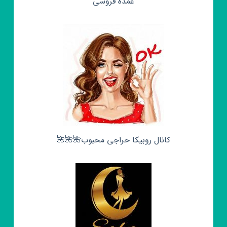
عمده فروشی
کانال روبیکا حراجی محبوب🌺🌺🌺