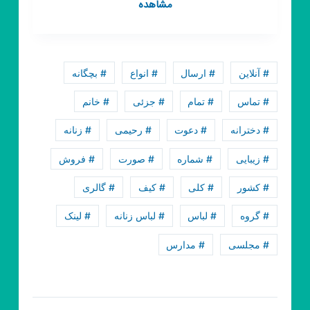
کانال
مشاهده
روبیکا
👥
♤گپ
زاپاس
# آنلاین
# ارسال
# انواع
# بچگانه
همدان♡
# تماس
# تمام
# جزئی
# خانم
# دخترانه
# دعوت
# رحیمی
# زنانه
# زیبایی
# شماره
# صورت
# فروش
# کشور
# کلی
# کیف
# گالری
# گروه
# لباس
# لباس زنانه
# لینک
# مجلسی
# مدارس