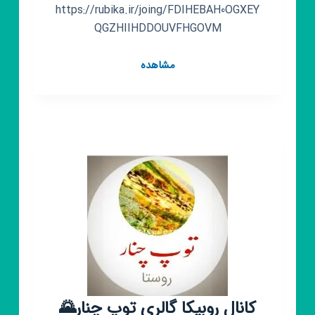
https://rubika.ir/joing/FDIHEBAH0OGXEY
QGZHIIHDDOUVFHGOVM
گروه
مشاهده
روبیکا
ارزان
سرای
بهار
🍃
کانال روبیکا گالری توپ چنار🌄