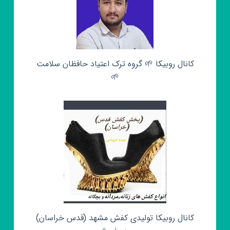
کانال روبیکا 🌱 گروه ترک اعتیاد حافظان سلامت
🌱
کانال روبیکا تولیدی کفش مشهد (قدس خراسان)