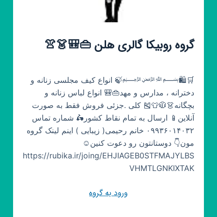
گروه روبیکا گالری هلن 👜🎒👗👚
🛒🛍﷽🍃 انواع کیف مجلسی زنانه و
دخترانه ، مدارس و مهد👜🎒 انواع لباس زنانه و
بچگانه👗🧥👕🎽 کلی .جزئی فروش فقط به صورت
آنلاین📱 ارسال به تمام نقاط کشور🛵 شماره تماس
۰۹۹۳۶۰۱۴۰۳۲ خانم رحیمی( زیبایی ) اینم لینک گروه
مون👇 دوستانتون رو دعوت کنین☺️
https://rubika.ir/joing/EHJIAGEB0STFMAJYLBS
VHMTLGNKIXTAK
ورود به گروه