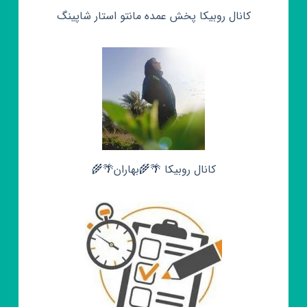
کانال روبیکا پخش عمده مانتو استار شاپینگ
کانال روبیکا 🌴🌾بهاران🌴🌾