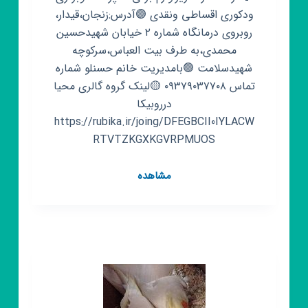
ودکوری اقساطی ونقدی 🟣آدرس:زنجان،قیدار،
روبروی درمانگاه شماره ۲ خیابان شهیدحسین
محمدی،به طرف بیت العباس،سرکوچه
شهیدسلامت 🟢بامدیریت خانم حسنلو شماره
تماس ۰۹۳۷۹۰۳۷۷۰۸ 🟡لینک گروه گالری محیا
درروبیکا
https://rubika.ir/joing/DFEGBCII0IYLACW
RTVTZKGXKGVRPMUOS
گروه
مشاهده
روبیکا
گالری
محیا
(اقساطی
ونقدی)