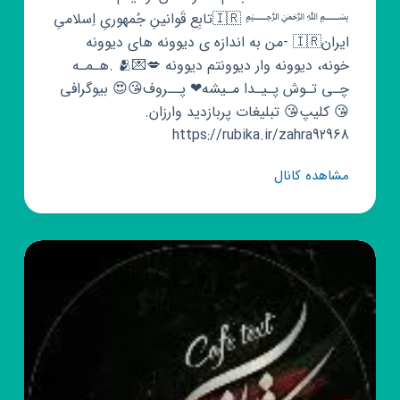
﷽ 🇮🇷تابِع قَوانینِ جُمهوریِ اِسلامیِ
ایران🇮🇷 ‌-من به اندازه ی دیوونه های دیوونه
خونه، دیوونه وار دیوونتم دیوونه 💋💌🫂 .هـمـه
چـی تـوش پـیـدا مـیشه❤ پــروف😘😍 بیوگرافی
😘 کلیپ😘 تبلیغات پربازدید وارزان.
https://rubika.ir/zahra92968
کانال
مشاهده کانال
روبیکا
پست
عاشقانه
خاص
،🎶
موزیک
خاص