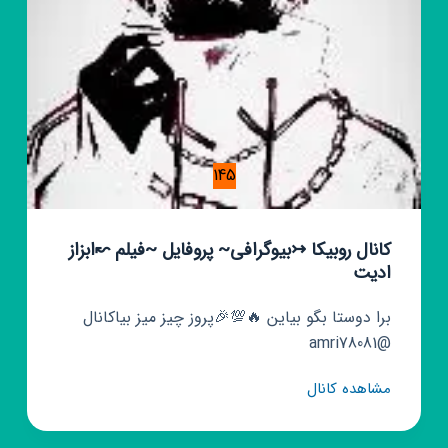
145
کانال روبیکا ↣بیوگرافی~ پروفایل ~فیلم ↜ابزاز
ادیت
برا دوستا بگو بیاین 🔥💯🎉پروز چیز میز بیاکانال
@amri78081
کانال
مشاهده کانال
روبیکا
↣بیوگرافی~