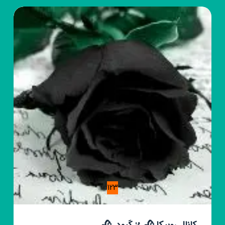
پروفایل
~فیلم
↜ابزاز
ادیت
123
کانال روبیکا 🥀_رُزِ کَبود_🥀