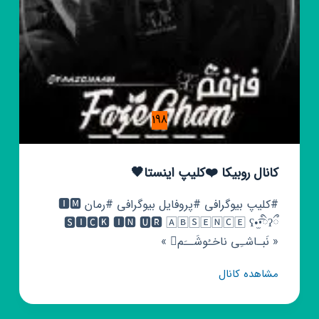
198
کانال روبیکا ❤️کلیپ اینستا🖤
#کلیپ بیوگرافی #پروفایل بیوگرافی #رمان 🅸🅼
🆂🅸🅲🅺 🅸🅽 🆄🆁 🄰🄱🅂🄴🄽🄲🄴 ʕ•̫͡•ིʔྀ
« نَبـاشـِی ناخـُوشَــَم »
کانال
مشاهده کانال
روبیکا
❤️