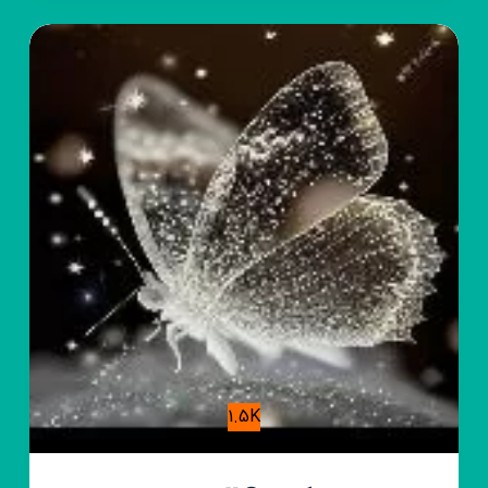
نوشته
😍
1.5K