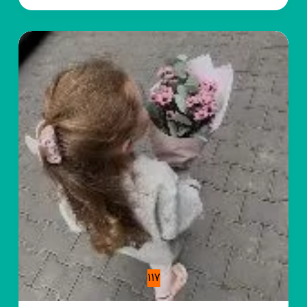
DC_fans_city
117