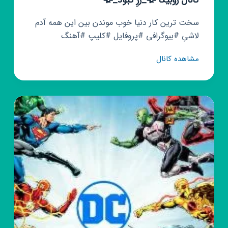
سخت ترین کار دنیا خوب موندن بین این همه آدم
لاشیِ #بیوگرافی #پروفایل #کلیپ #آهنگ
کانال
مشاهده کانال
روبیکا
🥀
_رُزِ
کَبود_
🥀