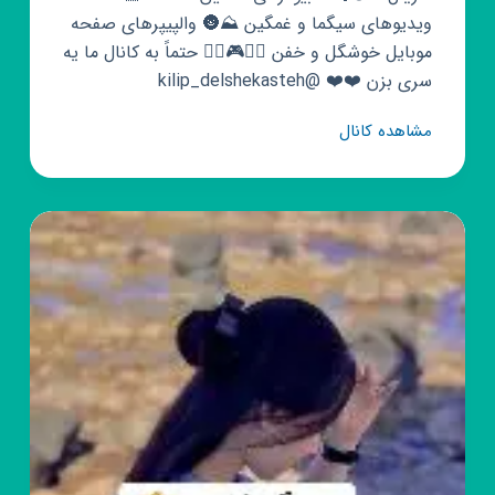
ویدیوهای سیگما و غمگین ⛰️🌚 والپیپرهای صفحه
موبایل خوشگل و خفن 🤛🤜🎮🖐🏼 حتماً به کانال ما یه
سری بزن ❤️❤️ @kilip_delshekasteh
کانال
مشاهده کانال
روبیکا
”MooD
off”