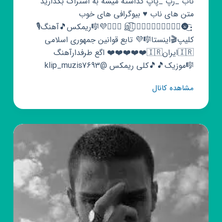
ناب _رپ _پاپ گذاشته میشه به اشتراک بگذارید
متن های ناب ♥️ بیوگرافی های خوب
•ٜٜٜٜٜٜٖٖٖٖٜ͜͡🌚ٍٍٍٍٰٰٖٖۘۘ͜͡இ ‌‌‌‌‌‌⃟ᬼ⃢💜🎼ریمکس🎵آهنگ🎙️
کلیپ🎬اینستا🎼💜 تابع قوانین جمهوری اسلامی
🇮🇷ایران🇮🇷❤️❤️❤️❤️❤️ اگع طرفدارآهنگ
🎼موزیک🎵🎵کلی ریمکس @klip_muzis7693
کانال
مشاهده کانال
روبیکا
موزیک
ویدئو♥️
🎥
💊
🔒
🔒
🔒