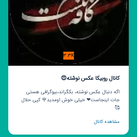
3.3K
کانال روبیکا عکس نوشته😍
اگه دنبال عکس نوشته، بکگراند،بیوگرافی هستی
جات اینجاست❤ خیلی خوش اومدید🌹 کپی حلال
🥰
کانال
مشاهده کانال
روبیکا
عکس