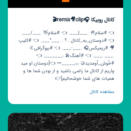
کانال روبیکا 🎧remix🎥clip🎬
👈 #سَلام🤚 .___|___. 👈 #سَلام👋 .___/___.
👈 #دوستان_به_کانال : ؟ : .___°___. 👈 #کلیپ
🎥 #ریمیکس🎧 .___-___. 👈 #بیوگرافی🤙
.___..___. 👈 #آهنگ🎤 :_______: 👈
#خُوش_اُومدید🤝 ٫٫٫_____••• 👈[دوستان او مید
واریم از کانال ما راضی باشید و از بودن شما ها و
همیات های شما خوشحالیم]👉
کانال
مشاهده کانال
روبیکا
🎧
remix
🎥
clip