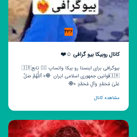
436
کانال روبیکا بیو گرافی ☺️❤️
قوانین جمهوری اسلامی ایران🇮🇷⁩ ‌ 🧿« ٱللَّٰهُمَّ صَلِّ
عَلَىٰ مُحَمَّدٍ وَآلِ مُحَمَّدٍ »🧿
کانال
مشاهده کانال
روبیکا
بیو
گرافی
☺️
❤️