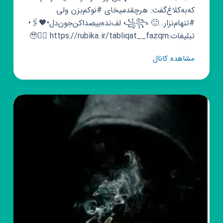
که‌به‌کلاغ‌گفت: هرچقدمیخای #نوکم‌بزن ولی
#تنهام‌نزار…🙂 ꧁꧂ لف‌نده‌بیصداکن‌جون‌دل•🖤🖇•
تبلیغات:🥹👇🏻 https://rubika.ir/tabliqat__fazqm
کانال
مشاهده کانال
روبیکا
°•فــازِ
غَـــم•°کلیپ
پروفایل
کپشن
بیوگرافی