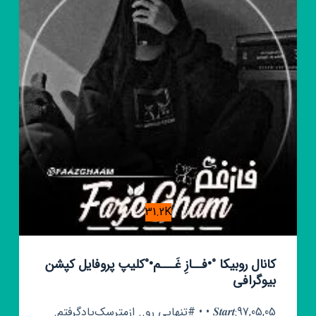
31.2K
کانال روبیکا °•فــازِ غَـــم•°کلیپ پروفایل کپشن
بیوگرافی
𝑺𝒕𝒂𝒓𝒕:97,05,05 • • #تنهایی رو.. ازمترسک‌یادگرفتم.