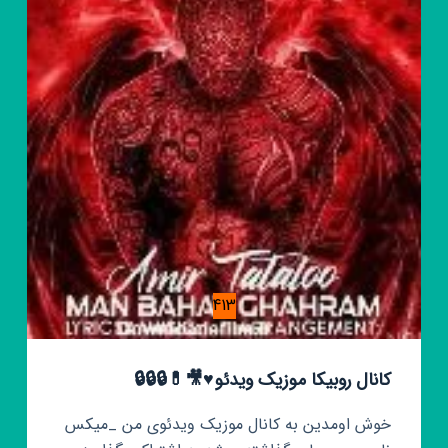
413
کانال روبیکا موزیک ویدئو♥️🎥💊🔒🔒🔒
خوش اومدین به کانال موزیک ویدئوی من _میکس