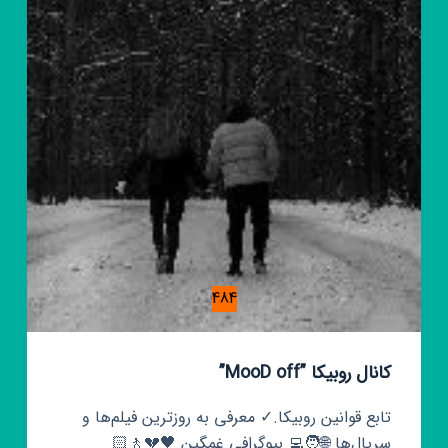
🎬
484
کانال روبیکا ”MooD off”
تابع قوانین روبیکا.✓ معرفی به روزترین فیلم‌ها و
سریال‌ها 🌐🧑‍💻 بیوگرافی غمگین 🖤💔🚶🏻