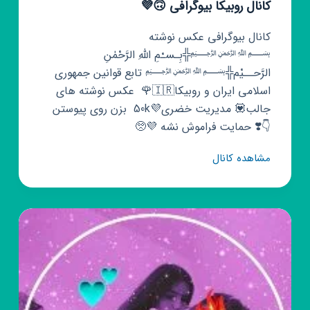
کانال روبیکا بیوگرافی 🙃💜
کانال بیوگرافی عکس نوشته
﷽╬بِـسـْمِ اللّٰهِ الرَّحْمٰنِ
الرَّحــیْم╬﷽ تابع قوانین جمهوری
اسلامی ایران و روبیکا🇮🇷🌹 ‌ عکس نوشته های
جالب💟 مدیریت خضری💜50k ‌ بزن روی پیوستن
👇❣️ حمایت فراموش نشه 💜🥺
کانال
مشاهده کانال
روبیکا
بیوگرافی
🙃
💜