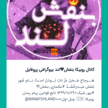
777
کانال روبیکا بنفش💜لند بیوگرافی پروفایل
هَــرجاعِ سُـخنْ عَزْ نابْ بُــودَنْ اسـتْ نــامِ شَهرِ
بَنَفش میـدِرَخْشَـدْ #عکسای_بنفش💜
#بيو_شیک⭐1399/10/29 تابع قوانین پیام رسان
روبيکا 🇮🇷 چنل اول:BANAFSHLAND0000@