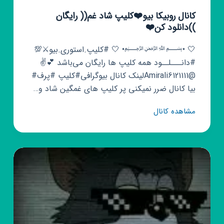
کانال روبیکا بیو❤️کلیپ شاد غم(( رایگان
))دانلود کن❤️
🤍 •﷽• 🤍 #کلیپ.استوری.بیو⚔💯
#دانـــلــود همه کلیپ ها رایگان می‌باشد 💕✌️
@Amirali6121111لینک کانال بیوگرافی#کلیپ #پرف#
بیا کانال ضرر نمیکنی پر کلیپ های غمگین شاد و…
کانال
مشاهده کانال
روبیکا
بیو
❤️
کلیپ
شاد
غم((
رایگان
))دانلود
کن