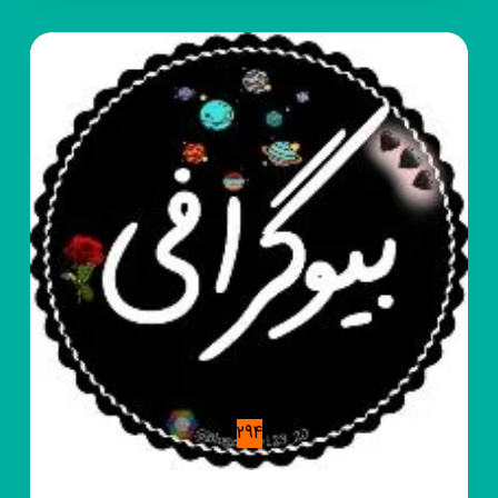
عاشقانه
غمگین
بیوگرافی
294