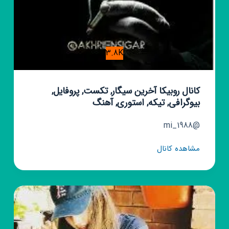
3.8K
کانال روبیکا آخرین سیگار, تکست, پروفایل,
بیوگرافی, تیکه, استوری, آهنگ
@mi_1988
کانال
مشاهده کانال
روبیکا
آخرین
سیگار,
تکست,
پروفایل,
بیوگرافی,