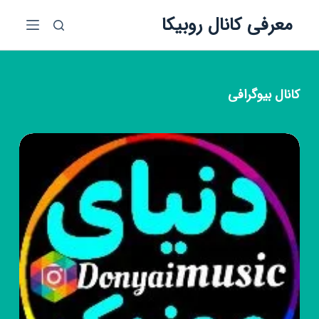
پ
معرفی کانال روبیکا
ر
ش
ب
ه
کانال
بیوگرافی
م
ح
ت
و
ا