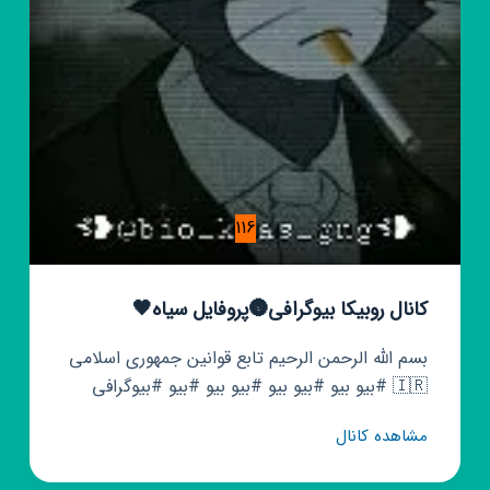
❤️
116
کانال روبیکا بیوگرافی🌚پروفایل سیاه🖤
بسم الله الرحمن الرحیم تابع قوانین جمهوری اسلامی
🇮🇷 #بیو بیو #بیو بیو #بیو بیو #بیو #بیوگرافی
کانال
مشاهده کانال
روبیکا
بیوگرافی