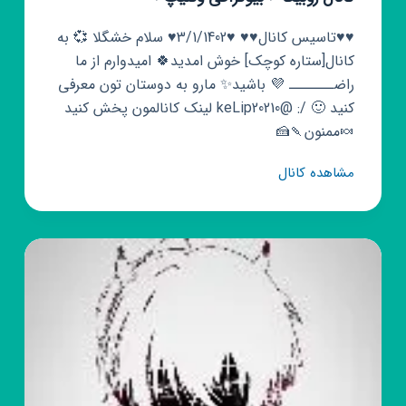
♥️♥️تاسیس کانال♥️♥️ ♥️3/1/1402♥️ سلام خشگلا 💞 به
کانال[ستاره کوچک] خوش امدید🍀 امیدوارم از ما
راضـــــــ 💜 باشید✨ مارو به دوستان تون معرفی
کنید 🙂 /: @keLip20210 لینک کانالمون پخش کنید
🍬ممنون🍡🍰
کانال
مشاهده کانال
روبیکا
❤
بیوگرافی
وکلیپ
❤