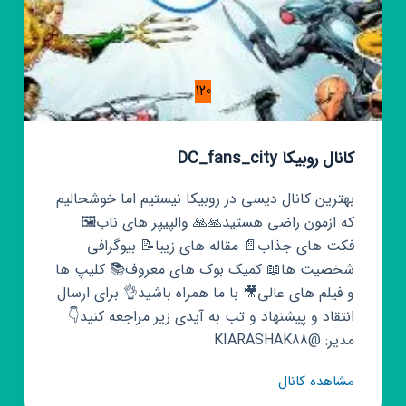
120
کانال روبیکا DC_fans_city
بهترین کانال دیسی در روبیکا نیستیم اما خوشحالیم
که ازمون راضی هستید🙏🙏 والپیپر های ناب🖼
فکت های جذاب📄 مقاله های زیبا📝 بیوگرافی
شخصیت ها📖 کمیک بوک های معروف📚 کلیپ ها
و فیلم های عالی🎥 با ما همراه باشید👌 برای ارسال
انتقاد و پیشنهاد و تب به آیدی زیر مراجعه کنید👇
مدیر: @KIARASHAK88
کانال
مشاهده کانال
روبیکا