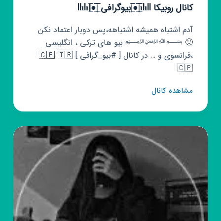
کانال روبیکا ılıll|̲̅̅●̲̅̅|̲̅̅بیوگرافی ̲̅̅|̲̅̅●̲̅̅|llılı
آدم اشتباه همیشه اشتباهه،پس دوبار اعتماد نکن
🙂 ﷽ بیو های ترکی ، انگلیسی
،فرانسوی و … در کانال [‌ #بیو_گرافی ] 🇬🇧 🇹🇷
🇨🇵
کانال
مشاهده کانال
روبیکا
ılıll|̲̅̅
●̲̅̅|̲̅̅
بیوگرافی
̲̅̅|̲̅̅
●̲̅̅|llılı