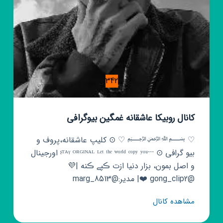
342
کانال روبیکا عاشقانه غمگین بیوگرافی
♡ ﷽ ♡ ⊙ کلیپ عاشقانه،پروف و
بیو گرافی ⊙ ᶳᵀᴬᵞ ᴼᴿᴳᴵᴺᴬᴸ ᴸᵉᵗ ᵗʰᵉ ʷᵒʳˡᵈ ᶜᵒᵖʸ ʸᵒᵘˑˑˑ اورجینال
و اصل بمون، بزار دنیا ازت ڪپے ڪنه |💜
@gong_clip2‌‌ ❤️| مدیر:@marg_8513
کانال
مشاهده کانال
روبیکا