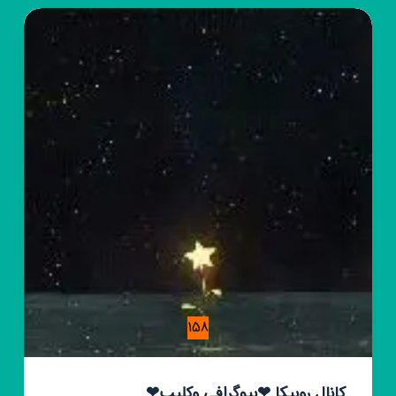
کلیپ
اینستا
🖤
158
کانال روبیکا ❤بیوگرافی وکلیپ❤