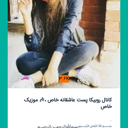
تیکه,
استوری,
آهنگ
3.6K
کانال روبیکا پست عاشقانه خاص ،🎶 موزیک
خاص
‌.
﷽بسم‌الله‌الرحمـن‌الرحیـم