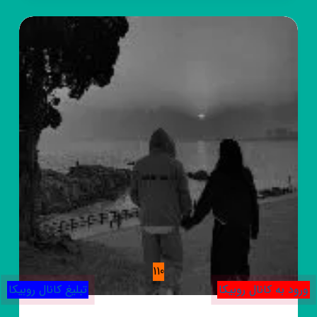
🌚
پروفایل
سیاه
🖤
110
ورود به کانال روبیکا
تبلیغ کانال روبیکا