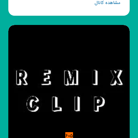
کانال
مشاهده کانال
روبیکا
بنفش
💜
لند
بیوگرافی
پروفایل
605