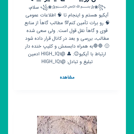
꧁❀✰﷽✰❀꧂ سلام،
آیکیو هستم و اینجام تا 🧠 اطلاعات عمومی
🧠 رو برات تأمین کنم💯 مطالب گاهاً از منابع
قوی و گاهاً نقل قول است. ولی سعی شده
مطالب، بررسی و بعد در کانال قرار داده شود
🙂 🛑🛑به همراه دابسمش و کلیپ خنده دار
ارتباط با آیکیو😉: 👤 @HIGH_IQ1 ادمین
تبلیغ و تبادل: @HIGH_IQ1
کانال
مشاهده
روبیکا
هاے
ایکیو
—͟͟͞͞𖣘