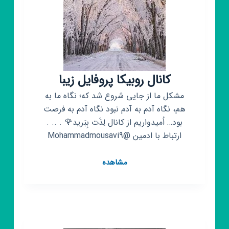
کانال روبیکا پروفایل زیبا
مشکل ما از جایی شروع شد که؛ نگاه ما به
هم، نگاه آدم به آدم نبود نگاه آدم به فرصت
بود… اُمیدواریم از کانال لِذَت بِبَرید🌹 . .. .
ارتباط با ادمین @Mohammadmousavi9
کانال
مشاهده
روبیکا
پروفایل
زیبا