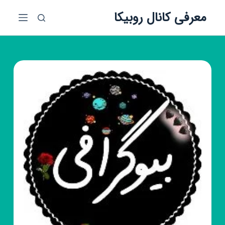
پ
معرفی کانال روبیکا
ر
ش
ب
ه
م
ح
ت
و
ا