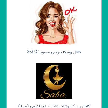
کانال روبیکا حراجی محبوب🌺🌺🌺
کانال روبیکا پوشاک زنانه سبا یا قدیمی (سابا )