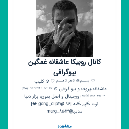
کانال روبیکا عاشقانه غمگین
بیوگرافی
♡ ﷽ ♡ ⊙ کلیپ
عاشقانه،پروف و بیو گرافی ⊙ ᶳᵀᴬᵞ ᴼᴿᴳᴵᴺᴬᴸ ᴸᵉᵗ ᵗʰᵉ
ʷᵒʳˡᵈ ᶜᵒᵖʸ ʸᵒᵘˑˑˑ اورجینال و اصل بمون، بزار دنیا
ازت ڪپے ڪنه |💜 @gong_clip2‌‌ ❤️|
مدیر:@marg_8513
کانال
مشاهده