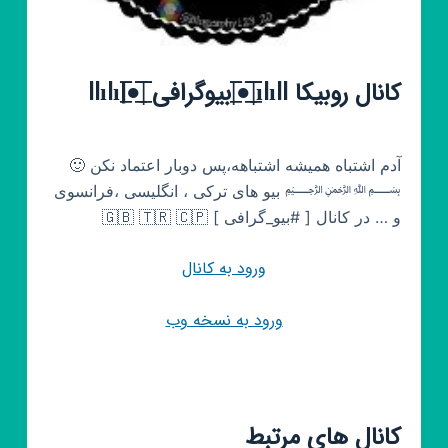
کانال روبیکا ılıll|̲̅̅●̲̅̅|̲̅̅بیوگرافی ̲̅̅|̲̅̅●̲̅̅|llılı
آدم اشتباه همیشه اشتباهه،پس دوبار اعتماد نکن 🙂
﷽ بیو های ترکی ، انگلیسی ،فرانسوی
و … در کانال [‌ #بیو_گرافی ] 🇬🇧 🇹🇷 🇨🇵
ورود به کانال
ورود به نسخه وب
کانال های مرتبط