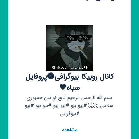
کانال روبیکا بیوگرافی🌚پروفایل
سیاه🖤
بسم الله الرحمن الرحیم تابع قوانین جمهوری
اسلامی 🇮🇷 #بیو بیو #بیو بیو #بیو بیو #بیو
#بیوگرافی
کانال
مشاهده
روبیکا