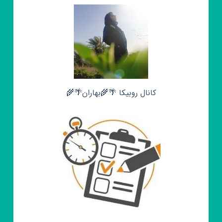
کانال روبیکا 🌴🌾بهاران🌴🌾