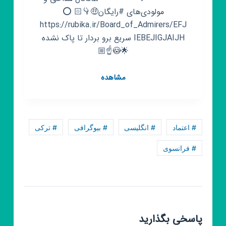
مولودی‌های #رایگان🤑👇🏻 ‌⭕️
https://rubika.ir/Board_of_Admirers/EFJ
IEBEJIGJAIJH ‌سریع برو بردار تا پاک نشده
🌟😳☝️🏼
کانال
مشاهده
روبیکا
لک
کاتاف
فرانسوی
# اعتماد
# انگلیسی
# بیوگرافی
# ترکی
# فرانسوی
پاسخی بگذارید