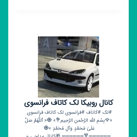
روبیکا
عاشقانه
غمگین
بیوگرافی
کانال روبیکا لک کاتاف فرانسوی
#لک #کاتاف #فرانسوی لک کاتاف فرانسوی ‌
‌«‏🌹بِسْمِ اللهِ الرَّحْمنِ الرَّحِیم💐» ‌‌🧿« ٱللَّٰهُمَّ صَلِّ
عَلَىٰ مُحَمَّدٍ وَآلِ مُحَمَّدٍ »🧿 ‌‌‌
‌➖➖➖➖➖➖🔻➖➖➖➖➖➖ 🎁‌کانال مداحی و