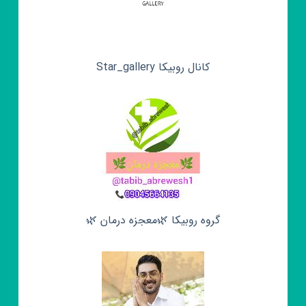
کانال روبیکا Star_gallery
گروه روبیکا 🌿معجزه درمان 🌿