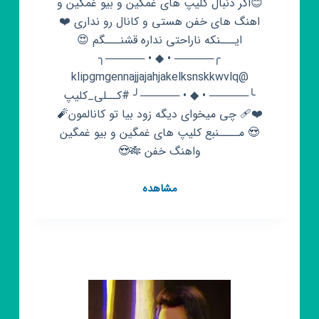
😊اگر دنبال کلیپ های غمگین و بیو غمگین و
اهنگ های خفن هستی و کانال رو نداری ❤️
ایـــنکه ناراحتی نداره قشنـــگم 😍
╭───── • ◆ • ─────╮
@klipgmgennajjajahjakelksnskkwvlq
╰───── • ◆ • ─────╯ #کــلی_کلیپ
❤️‍🩹 چی میخوای دیگه زود بیا تو کانالمون🧨
😍 مــــنبع کلیپ های غمگین و بیو غمگین
واهنگ خفن 🎋😍
کانال
مشاهده
روبیکا
💔
کلیپ
غمیگن
💔