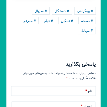
•
انگیزشی
# بیوگرافی
# خوشگل
# سریال
•
موفقیت𓆪
# صفحه
# غمگین
# فیلم
# معرفی
# موبایل
پاسخی بگذارید
نشانی ایمیل شما منتشر نخواهد شد.
بخش‌های موردنیاز
علامت‌گذاری شده‌اند
*
نام
*
ایمیل
*