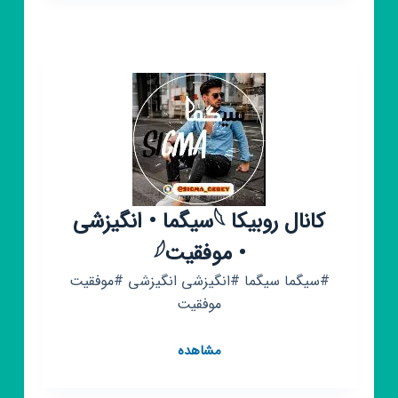
ترکی
جدید
سریزپلاس
کانال روبیکا 𓆩سیگما • انگیزشی
• موفقیت𓆪
#سیگما سیگما #انگیزشی انگیزشی #موفقیت
موفقیت
کانال
مشاهده
روبیکا
𓆩سیگما