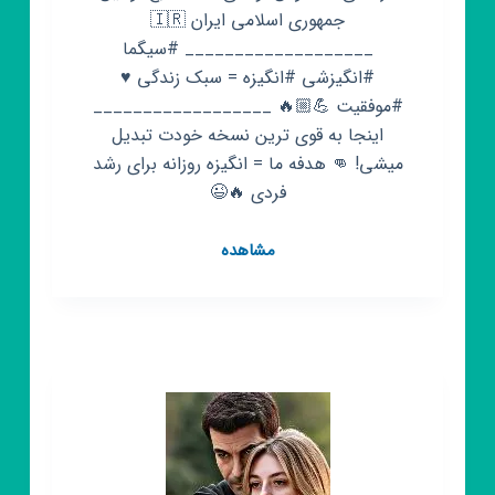
جمهوری اسلامی ایران 🇮🇷
___________________ #سیگما
#انگیزشی #انگیزه = سبک زندگی ♥️
#موفقیت 💪🏼🔥 __________________
اینجا به قوی ترین نسخه خودت تبدیل
میشی! 👊 هدفه ما = انگیزه روزانه برای رشد
فردی 🔥😉
کانال
مشاهده
روبیکا
سیگما
انگیزشی
انگیزه