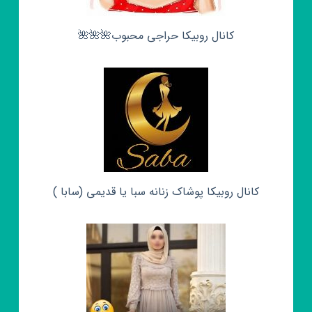
کانال روبیکا حراجی محبوب🌺🌺🌺
کانال روبیکا پوشاک زنانه سبا یا قدیمی (سابا )