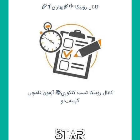
کانال روبیکا 🌴🌾بهاران🌴🌾
کانال روبیکا تست کنکوری📚 آزمون قلمچی‌‌
گزینه_دو