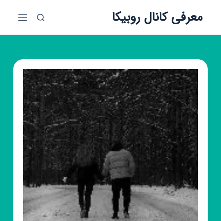
پ
معرفی کانال روبیکا
ر
ش
ب
ه
م
ح
ت
و
ا