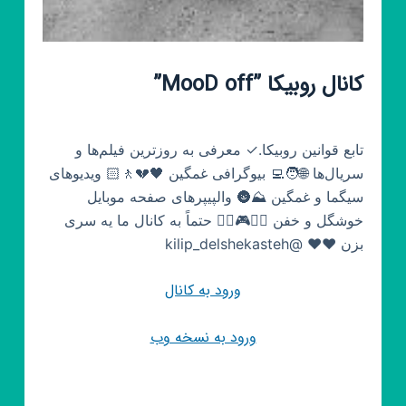
کانال روبیکا ”MooD off”
تابع قوانین روبیکا.✓ معرفی به روزترین فیلم‌ها و
سریال‌ها 🌐🧑‍💻 بیوگرافی غمگین 🖤💔🚶🏻 ویدیوهای
سیگما و غمگین ⛰️🌚 والپیپرهای صفحه موبایل
خوشگل و خفن 🤛🤜🎮🖐🏼 حتماً به کانال ما یه سری
بزن ❤️❤️ @kilip_delshekasteh
ورود به کانال
ورود به نسخه وب