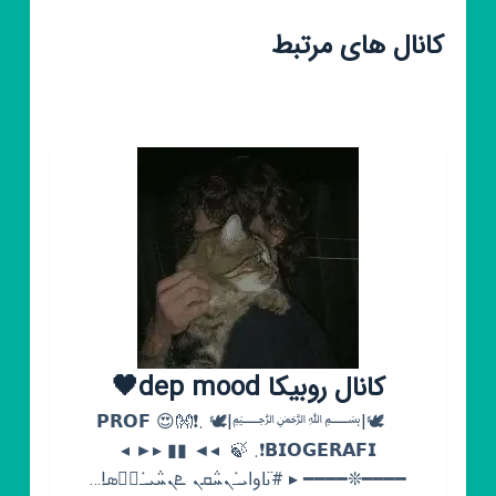
کانال های مرتبط
کانال روبیکا dep mood🖤
‌ ‌ ‌ 🕊|﷽|🕊 .❗️𝗣𝗥𝗢𝗙 😍👐
.❗𝗕𝗜𝗢𝗚𝗘𝗥𝗔𝗙𝗜 🍃 ‏ ◂◄ ▮▮ ▸► ◂
━━━━❊━━━━ ▸ #ࡅ߳ߊ‌وߊ‌ܝ̇ߺܢܚ݅ܩܢ ‍ܧ‍‍‍‌ܢܚ݅‍‌‍‌ܝ̇ߺ‌‍‌ܭَܣ‌!…