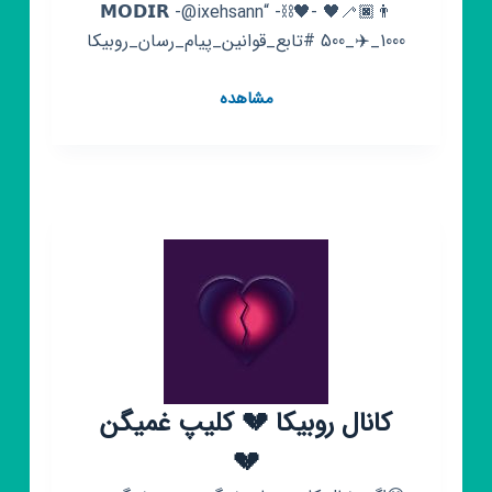
👨🏿‍🦯🖤 -🖤⛓️- “𝗠𝗢𝗗𝗜𝗥 -@ixehsann
500_✈️_1000 #تابع_قوانین_پیام_رسان_روبیکا
کانال
مشاهده
روبیکا
dep
mood
🖤
کانال روبیکا 💔 کلیپ غمیگن
💔