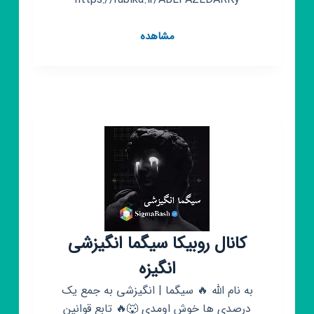
کانال
مشاهده
روبیکا
کلاف
موبایل
و
وارزون
موبایل
COD.
Mobile
☆
کانال روبیکا سیگما انگیزشی
انگیزه
به نام الله 🔥 سیگما | انگیزشی به جمع یک
درصدی ها خوش اومدی 🐺🔥 تابع قوانین