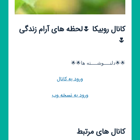
کانال روبیکا 🌷لحظه های آرام زندگی
🌷
🌟🌟دلنــــوشــــته ها🌟🌟
ورود به کانال
ورود به نسخه وب
کانال های مرتبط