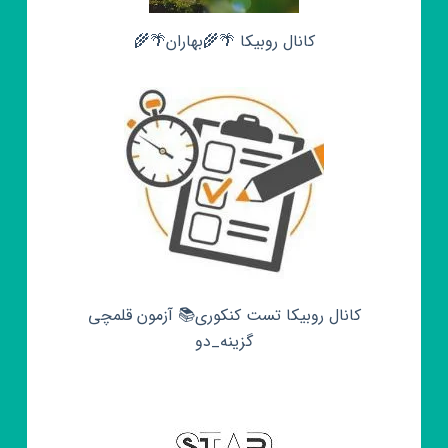
کانال روبیکا 🌴🌾بهاران🌴🌾
کانال روبیکا تست کنکوری📚 آزمون قلمچی‌‌
گزینه_دو