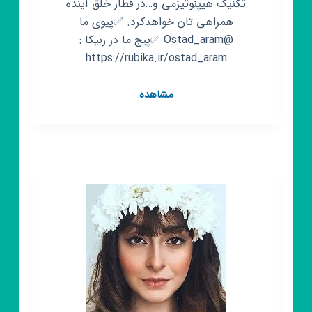
تکنیک هیپنوتیزمی و…در قطار خلق آینده
همراهی تان خواهدکرد. ✅پیوی ما
@Ostad_aram ✅پیج ما در ربیکا :
https://rubika.ir/ostad_aram
کانال
مشاهده
روبیکا
تجسم
خلاق
دکتر
آرام