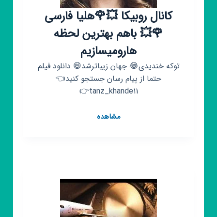
کانال روبیکا 💥🌹هلیا فارسی
🌹💥 باهم بهترین لحظه
هارومیسازیم
توکه خندیدی😂 جهان زیباترشد😄 دانلود فیلم
حتما از پیام رسان جستجو کنید👈
tanz_khande11👉
کانال
مشاهده
روبیکا
💥
🌹
هلیا
فارسی
🌹
💥
باهم