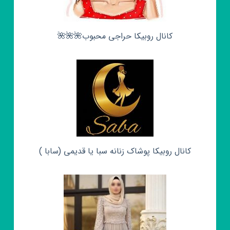
کانال روبیکا حراجی محبوب🌺🌺🌺
کانال روبیکا پوشاک زنانه سبا یا قدیمی (سابا )