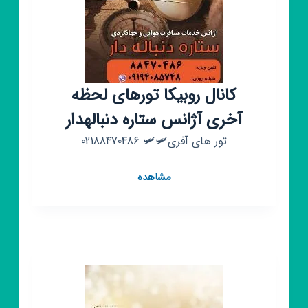
بهترین
لحظه
هارومیسازیم
کانال روبیکا تورهای لحظه
آخری آژانس ستاره دنبالهدار
تور های آفری🛩🛩 02188470486
کانال
مشاهده
روبیکا
تورهای
لحظه
آخری
آژانس
ستاره
دنبالهدار