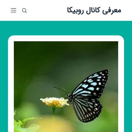
پ
معرفی کانال روبیکا
ر
ش
ب
ه
م
ح
ت
و
ا