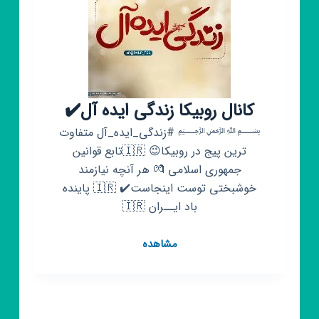
کانال روبیکا زندگی ایده آل✔️
﷽ #زندگی_ایده_آل متفاوت
ترین پیج در روبیکا😉 🇮🇷تابع قوانین
جمهوری اسلامی 💏 هر آنچه نیازمند
خوشبختی توست اینجاست✔️ 🇮🇷 پاینده
باد ایــران 🇮🇷
کانال
مشاهده
روبیکا
زندگی
ایده
آل✔️