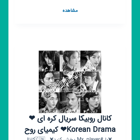
کانال
مشاهده
روبیکا
🥳
فیلم
سینمایی
🥳
فیلم
سینمایی
🥳
کانال روبیکا سریال کره ای ❤
Korean Drama❤ کیمیای روح
. ❌با #Mx_player پخش کنید❌ . 🇨🇳کانال