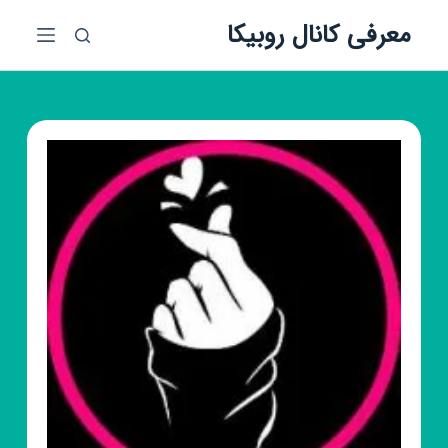
پ
معرفی کانال روبیکا
ر
ش
ب
ه
م
ح
ت
و
ا