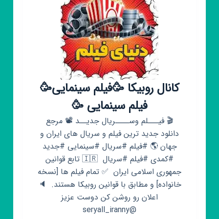
(ایرانی
،خارجی
،فیلم،
سریال
کانال روبیکا 🥳فیلم سینمایی🥳
فیلم سینمایی 🥳
🎬 فیـــلم وســــریال جدیــد 📽 مرجع
دانلود جدید ترین فیلم و سریال های ایران و
جهان 🌎 #فیلم #سریال #سینمایی #جدید
#کمدی #فیلم #سریال ‌ ‌🇮🇷 تابع قوانین
جمهوری اسلامی ایران ‌ ✅ تمام فیلم ها [نسخه
خانواده] و مطابق با قوانین روبیکا هستند‌. ‌‌ 🔈
اعلان رو روشن کن دوست عزیز
@seryall_iranny