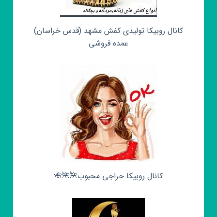
کانال روبیکا تولیدی کفش مشهد (قدس خراسان)
عمده فروشی
کانال روبیکا حراجی محبوب🌺🌺🌺