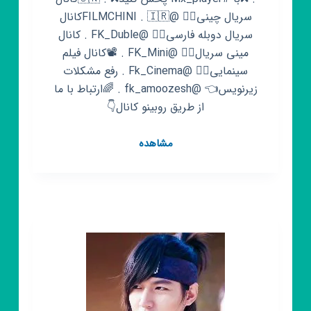
سریال چینی👈🏻 @FILMCHINI . 🇮🇷کانال
سریال دوبله فارسی👈🏻 @FK_Duble . کانال
مینی سریال👈🏻 @FK_Mini . 📽کانال فیلم
سینمایی👈🏻 @Fk_Cinema . رفع مشکلات
زیرنویس👈 @fk_amoozesh . 🌈ارتباط با ما
از طریق روبینو کانال👇
کانال
مشاهده
روبیکا
سریال
کره
ای
❤
Korean
Drama
❤
کیمیای
روح