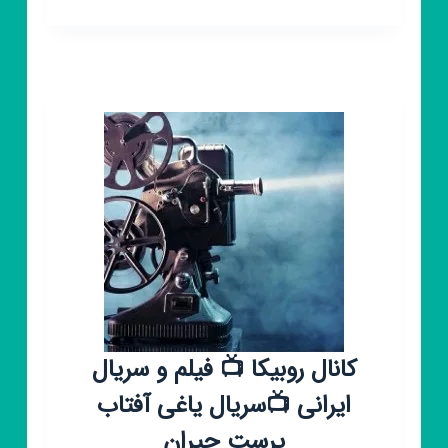
روبیکا
دوبله
فارسی
سریال
کره
ای
🇰🇷
کانال روبیکا 📺 فیلم و سریال
ایرانی 📺سریال یاغی آفتاب
پرست جیران