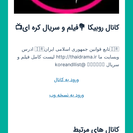
کانال روبیکا 💐فیلم و سریال کره ای📺
🇮🇷تابع قوانین جمهوری اسلامی ایران🇮🇷 ادرس
وبسایت ما http://thaidrama.ir لیست کامل فیلم و
سریال 👇🏻👇🏻👇🏻 @koreandllist
ورود به کانال
ورود به نسخه وب
کانال های مرتبط