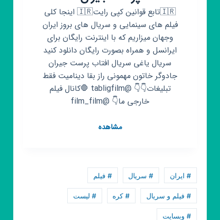
🇮🇷تابع قوانین کپی رایت🇮🇷 اینجا کلی
فیلم های سینمایی و سریال های بروز ایران
وجهان میزاریم که با اینترنت رایگان برای
ایرانسل و همراه بصورت رایگان دانلود کنید
سریال یاغی سریال افتاب پرست جیران
جادوگر خاتون مهمونی راز بقا دینامیت فقط
تبلیغات👇👇 @tabligfilm 🛑کانال فیلم
خارجی ما👇 @film_film
کانال
مشاهده
روبیکا
📺
فیلم
و
# ایران
# سریال
# فیلم
سریال
ایرانی
# فیلم و سریال
# کره
# لیست
📺
# وبسایت
سریال