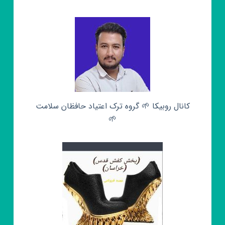
کانال روبیکا 🌱 گروه ترک اعتیاد حافظان سلامت
🌱