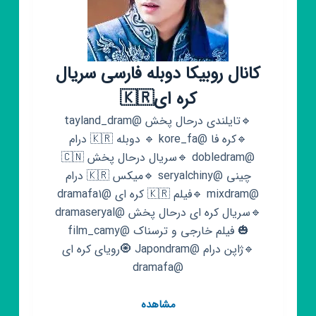
کانال روبیکا دوبله فارسی سریال
کره ای🇰🇷
🔹تایلندی درحال پخش @tayland_dram
🔹کره فا @kore_fa 🔹 دوبله 🇰🇷 درام
@dobledram 🔹سریال درحال پخش 🇨🇳
چینی @seryalchiny 🔹میکس 🇰🇷 درام
@mixdram 🔹فیلم 🇰🇷 کره ای @dramafa1
🔹سریال کره ای درحال پخش @dramaseryal
🎃 فیلم خارجی و ترسناک @film_camy
🔹ژاپن درام @Japondram 🧿رویای کره ای
@dramafa
کانال
مشاهده