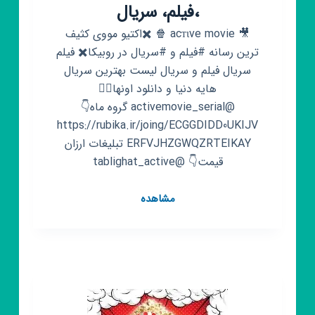
،فیلم، سریال
🎥 acтιve movie 🍿 ✖️اکتیو مووی کثیف
ترین رسانه #فیلم و #سریال در روبیکا✖️ فیلم
سریال فیلم و سریال لیست بهترین سریال
هایه دنیا و دانلود اونها👇🏻
@activemovie_serial گروه ماه👇
https://rubika.ir/joing/ECGGDIDD0UKIJV
ERFVJHZGWQZRTEIKAY تبلیغات ارزان
قیمت👇 @tablighat_active
کانال
مشاهده
روبیکا
فیلم
و
سریال
🔥
2023،
فیلم