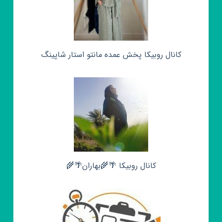
کانال روبیکا پخش عمده مانتو استار شاپینگ
کانال روبیکا 🌴🌾بهاران🌴🌾