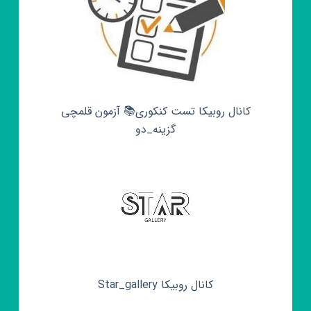
کانال روبیکا تست کنکوری📚 آزمون قلمچی‌‌
گزینه_دو
کانال روبیکا Star_gallery