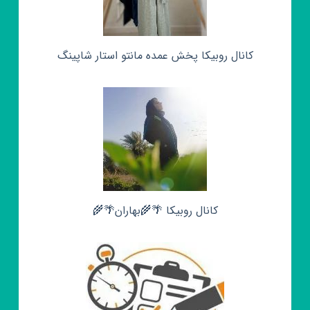
کانال روبیکا پخش عمده مانتو استار شاپینگ
کانال روبیکا 🌴🌾بهاران🌴🌾