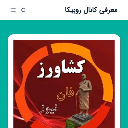
پ
معرفی کانال روبیکا
ر
ش
ب
ه
م
ح
ت
و
ا