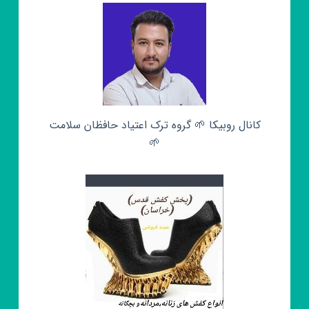
کانال روبیکا 🌱 گروه ترک اعتیاد حافظان سلامت
🌱