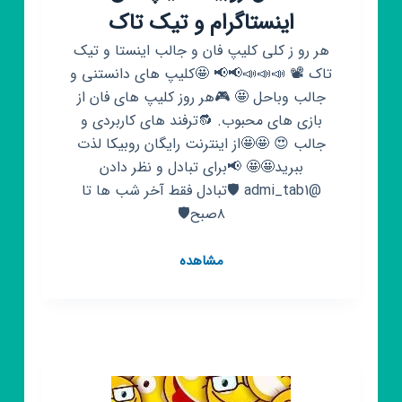
اینستاگرام و تیک تاک
هر رو ز کلی کلیپ فان و جالب اینستا و تیک
تاک 📽 📣📣📣📢📢 🤩کلیپ های دانستنی و
جالب وباحل 🤩 🎮هر روز کلیپ های فان از
بازی های محبوب. 🔂ترفند های کاربردی و
جالب 😍 🤩🤩از اینترنت رایگان روبیکا لذت
ببرید🤩🤩 📢برای تبادل و نظر دادن
@admi_tab1 🛡تبادل فقط آخر شب ها تا
۸صبح🛡
کانال
مشاهده
روبیکا
کلیپ
فان
اینستاگرام
و
تیک