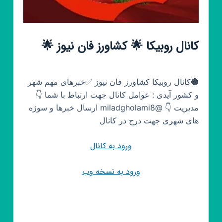
کانال روبیکا 🌟 کشاورز فان نیوز 🌟
🔴کانال روبیکا کشاورز فان نیوز ✅خبرهای مهم شهر
و کشور آیدی : عوامل کانال جهت ارتباط با شما 👇
مدیریت 👇 @miladgholami8 ارسال خبرها و سوژه
های شهری جهت درج در کانال
ورود به کانال
ورود به نسخه وب