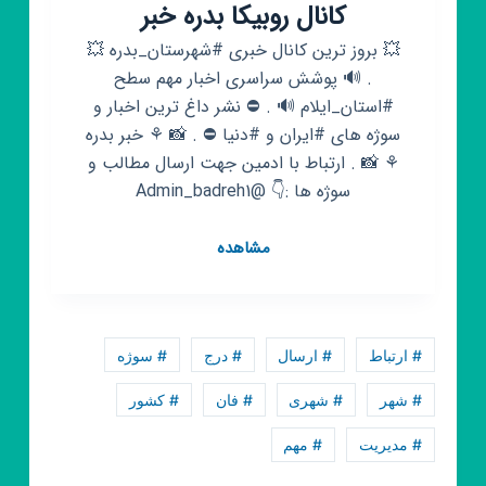
کانال روبیکا بدره خبر
💥 بروز ترین کانال خبری #شهرستان_بدره 💥
. 🔊 پوشش سراسری اخبار مهم سطح
#استان_ایلام 🔊 . ⛔️ نشر داغ ترین اخبار و
سوژه های #ایران و #دنیا ⛔️ . 📸 ⚘️ خبر بدره
⚘️ 📸 . ارتباط با ادمین جهت ارسال مطالب و
سوژه ها :👇 @Admin_badreh1
کانال
مشاهده
روبیکا
بدره
خبر
# ارتباط
# ارسال
# درج
# سوژه
# شهر
# شهری
# فان
# کشور
# مدیریت
# مهم