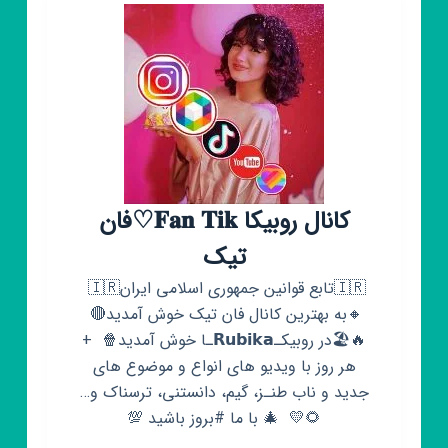
کانال روبیکا 𝐅𝐚𝐧 𝐓𝐢𝐤♡فان
تیک
‌🇮🇷تابع قوانین جمهوری اسلامی ایران🇮🇷 ‌
🔸به بهترین کانال فان تیک خوش آمدید🔴 ‌
🔥🏖️در روبیکـ𝗥𝘂𝗯𝗶𝗸𝗮ـا خوش آمدید🍿 ‌ +
هر روز با ویدیو های انواع و موضوع های
جديد و ناب طنـز، گیم، دانستنی، ترسناک و…
🌻💛 ‌ 🎄 با ما #بروز باشید 💯