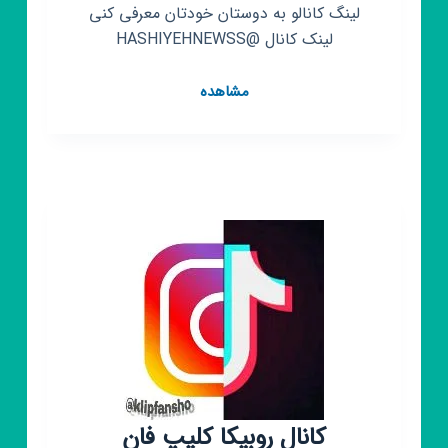
لینگ کانالو به دوستان خودتان معرفی کنی
لینک کانال @HASHIYEHNEWSS
کانال
مشاهده
روبیکا
حاشیه
نیوز🔹️
کانال روبیکا کلیپ فان