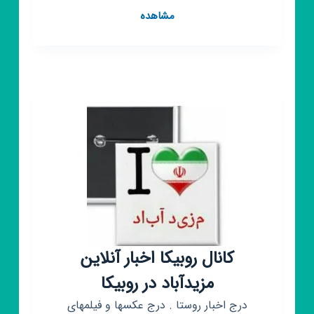
کانال
مشاهده
روبیکا
𝐅𝐚𝐧
𝐓𝐢𝐤♡فان
تیک
کانال روبیکا اخبار آنلاین
مزیدآباد در روبیکا
درج اخبار روستا . درج عکسها و فیلمهای