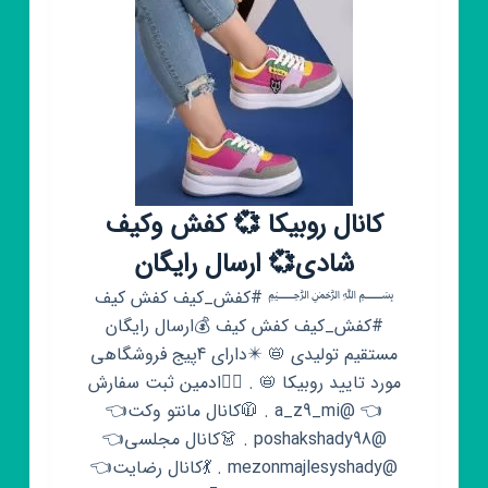
ساقدار
کانال روبیکا 💞 کفش وکیف
شادی💞 ارسال رایگان
﷽ #کفش_کیف کفش کیف
#کفش_کیف کفش کیف 💰ارسال رایگان
مستقیم تولیدی 📛 ✴️دارای 4پیج فروشگاهی
مورد تایید روبیکا 📛 . 💁‍♀ادمین ثبت سفارش
👈 @a_z9_mi . 🧥کانال مانتو وکت👈
@poshakshady98 . 👗کانال مجلسی👈
@mezonmajlesyshady . 💃کانال رضایت👈