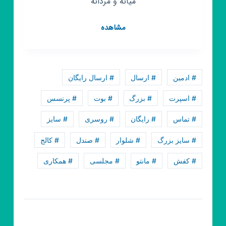
میانه و مردانه
کانال
مشاهده
روبیکا
تولیدی
کفش
ورزشی
# ادمین
# ارسال
# ارسال رایگان
آیاک
اسپرت
# اسپرت
# بزرگ
# بوت
# پرنسس
/
# تماس
# رایگان
# روسری
# سایز
حسین
پور
# سایز بزرگ
# شلوار
# صندل
# کالج
# کفش
# مانتو
# مجلسی
# همکاری