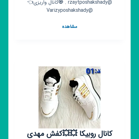
@rzaytposhakshady . 🧿کانال واریزی👈
@Varizyposhakshady
کانال
مشاهده
روبیکا
💞
کفش
وکیف
شادی
💞
ارسال
رایگان
کانال روبیکا 💥💥کفش مهدی