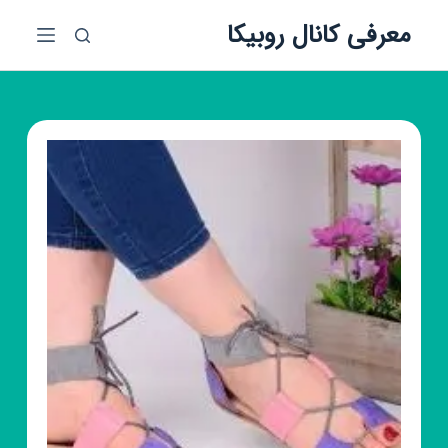
پ
معرفی کانال روبیکا
ر
ش
ب
ه
م
ح
ت
و
ا