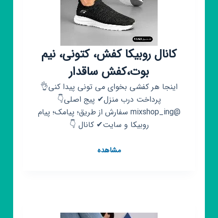
کانال روبیکا کفش، کتونی، نیم
بوت،کفش ساقدار
اینجا هر کفشی بخوای می تونی پیدا کنی👌
پرداخت درب منزل✔ پیج اصلی👇
@mixshop_ing سفارش از طریق؛ پیامک؛ پیام
روبیکا و سایت✔ کانال 👇
کانال
مشاهده
روبیکا
کفش،
کتونی،
نیم
بوت،کفش