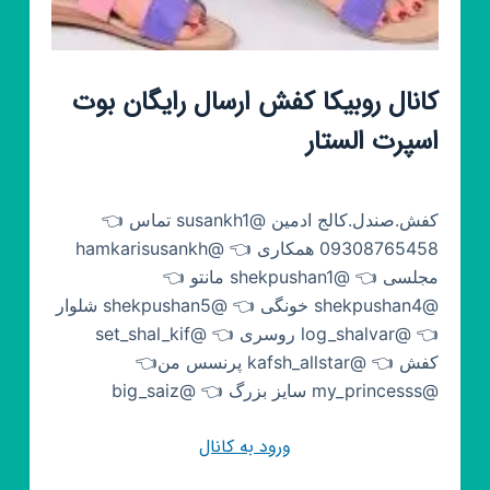
کانال روبیکا کفش ارسال رایگان بوت
اسپرت الستار
کفش.صندل.کالج ادمین @susankh1 تماس 👈
09308765458 همکاری 👈 @hamkarisusankh
مجلسی 👈 @shekpushan1 مانتو 👈
@shekpushan4 خونگی 👈 @shekpushan5 شلوار
👈 @log_shalvar روسری 👈 @set_shal_kif
کفش 👈 @kafsh_allstar پرنسس من👈
@my_princesss سایز بزرگ 👈 @big_saiz
ورود به کانال