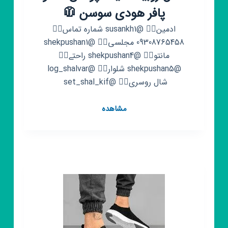
پافر هودی سوسن 🧥
ادمین👈🏻 @susankh1 شماره تماس👈🏻
09308765458 مجلسی👈🏻 @shekpushan1
مانتو👈🏻 @shekpushan4 راحتے👈🏻
@shekpushan5 شلوار👈🏻 @log_shalvar
شال روسری👈🏻 @set_shal_kif ‌‌‌‌
کانال
مشاهده
روبیکا
شیک
پوشان
مانتو
پافر
هودی
سوسن
🧥