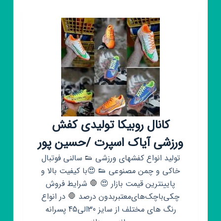
کفش
نارنجی
ارسال
رایگان
کانال روبیکا تولیدی کفش
ورزشی آیاک اسپرت /حسین پور
تولید انواع کفشهای ورزشی 👟 سالنی فوتبال
خاکی و چمن مصنوعی 👟 😍با کیفیت بالا و
پایینترین قیمت بازار 😍 🛑 شرایط فروش
چکی‌باچک‌های‌معتبربدون درصد 🛑 در انواع
رنگ های مختلف از سایز 30الی45 پسرانه