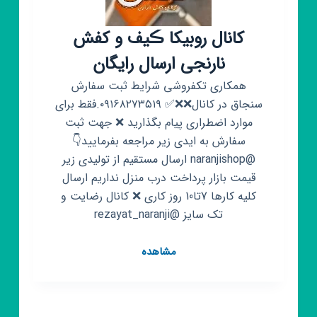
کانال روبیکا ڪیف و کفش
نارنجی ارسال رایگان
همکاری تکفروشی شرایط ثبت سفارش
سنجاق در کانال❌❌✅ ٠۹۱۶۸۲۷۳۵۱۹.فقط برای
موارد اضطراری پیام بگذارید ❌ جهت ثبت
سفارش به ایدی زیر مراجعه بفرمایید👇
@naranjishop ارسال مستقیم از تولیدی زیر
قیمت بازار پرداخت درب منزل نداریم ارسال
کلیه کارها 7تا10 روز کاری ❌ کانال رضایت و
تک سایز @rezayat_naranji
کانال
مشاهده
روبیکا
ڪیف
و