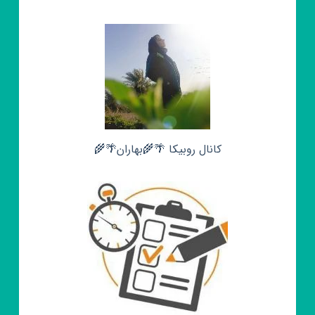
کانال روبیکا 🌴🌾بهاران🌴🌾