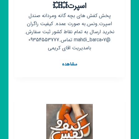
اسپرت💥💥
پخش کفش های بچه گانه ومردانه صندل
اسپرت.ونس.به صورت عمده. کیفیت راگران
نخرید ارسال به تمام نقاط کشور ثبت سفارش.
@mahdi_barca07 تماس.09354553777
بامدیریت اقای کریمی
کانال
مشاهده
روبیکا
💥
💥
کفش
مهدی
اسپرت
💥
💥