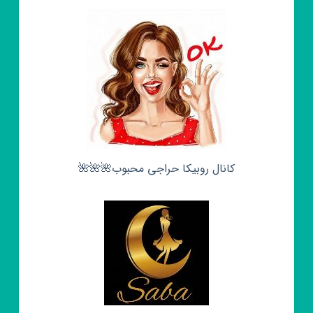
کانال روبیکا حراجی محبوب🌺🌺🌺