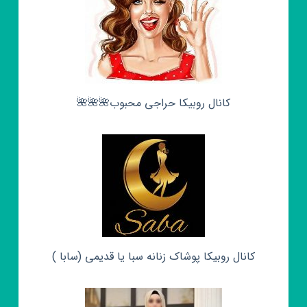
کانال روبیکا حراجی محبوب🌺🌺🌺
کانال روبیکا پوشاک زنانه سبا یا قدیمی (سابا )