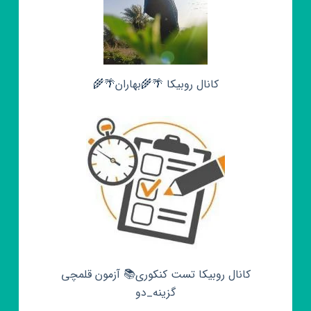
کانال روبیکا 🌴🌾بهاران🌴🌾
کانال روبیکا تست کنکوری📚 آزمون قلمچی‌‌
گزینه_دو