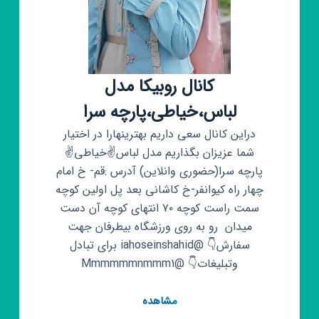
کانال روبیکا مدل
لباس،خیاطی،پارچه سرا
دراین کانال سعی داریم بهترینهارا در اختیار
شما عزیزان بگذاریم مدل لباس✌خیاطی✌
پارچه سرا(حضوری وانلاین) آدرس :قم- خ امام
چهار راه کیوانفر-خ کاشانی بعد پل اولین کوچه
سمت راست کوچه ۷۰ انتهای کوچه آن دست
میدان رو به روی ورزشگاه بیطرفان جهت
سفارش👇 @iahoseinshahid برای تبادل
وتبلیغات👇 @Mmmmmmnmmm1
کانال
مشاهده
روبیکا