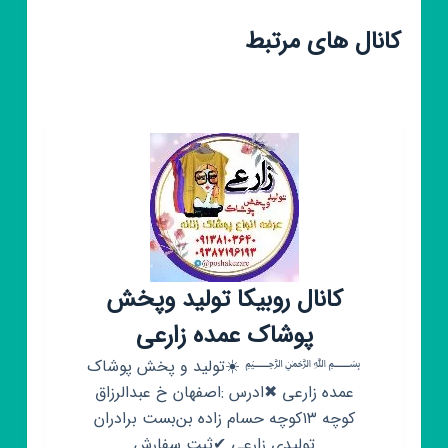
کانال های مرتبط
کانال روبیکا تولید وپخش
پوشاک عمده زارعی
﷽ ☀️تولید و پخش پوشاک
عمده زارعی ✖ادرس :اصفهان خ عبدالرزاق
کوچه ۱۳کوچه حسام زاده بن‌بست برادران
تولیدی زارعی ✔ثبت سفارش