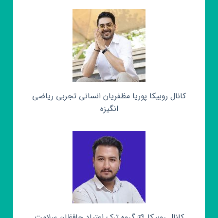
کانال روبیکا پوریا مظفریان انسانی تجربی ریاضی
انگیزه
کانال روبیکا 🌱 گروه ترک اعتیاد حافظان سلامت