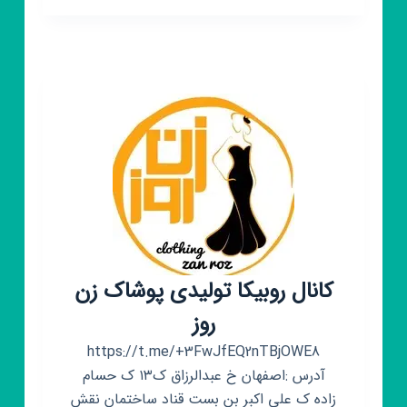
مدل
لباس،خیاطی،پارچه
سرا
کانال روبیکا تولیدی پوشاک زن
روز
https://t.me/+3FwJfEQ2nTBjOWE8
آدرس :اصفهان خ عبدالرزاق ک۱۳ ک حسام
زاده ک علی اکبر بن بست قناد ساختمان نقش