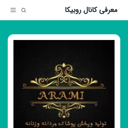
پ
معرفی کانال روبیکا
ر
ش
ب
ه
م
ح
ت
و
ا