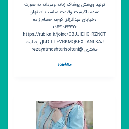
تولید وپخش پوشاک زنانه ومردانه به صورت
عمده باکیفیت وقیمت مناسب اصفهان
،خیابان عبدالرزاق کوچه حسام زاده
09131943320
https://rubika.ir/joinc/CBJJIEHG0RZNCT
LTEVBKMQKBXTANLKAJ کانال رضایت
مشتری @rezayatmoshtarisoltani
کانال
مشاهده
روبیکا
ارزانسرای
زیباپوش
(عمده
)
😍