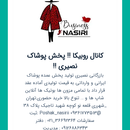
کانال روبیکا ‼️ پخش پوشاک
نصیری ‼️
بازرگانی نصیری تولید پخش عمده پوشاک
ایرانی و وارداتی به قیمت تولیدی آماده عقد
قرار داد با تمامی مزون ها بوتیک ها آنلاین
شاپ ها و … تنوع بالا خرید حضوری:تهران
_شهرری قلعه نو کوچه شهید تاجیک پلاک 38
@Poshak_nasirii 09361773513 :ثبت
سفارشات 36692364_021 : دفتر
09126886343 : مدیریت