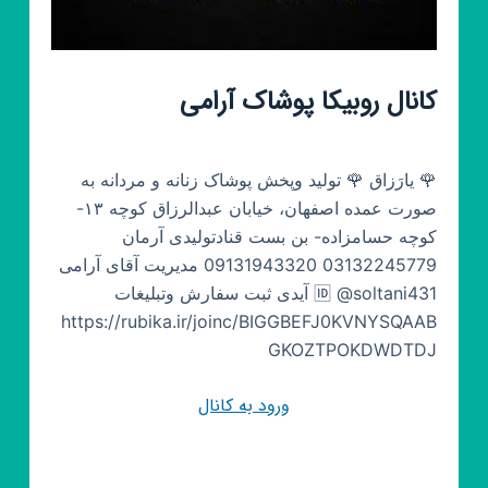
کانال روبیکا پوشاک آرامی
🌹 یارَزاق 🌹 تولید وپخش پوشاک زنانه و مردانه به
صورت عمده اصفهان، خیابان عبدالرزاق کوچه ۱۳-
کوچه حسامزاده- بن بست قنادتولیدی آرمان
03132245779 09131943320 مدیریت آقای آرامی
🆔️ @soltani431 آیدی ثبت سفارش وتبلیغات
https://rubika.ir/joinc/BIGGBEFJ0KVNYSQAAB
GKOZTPOKDWDTDJ
ورود به کانال