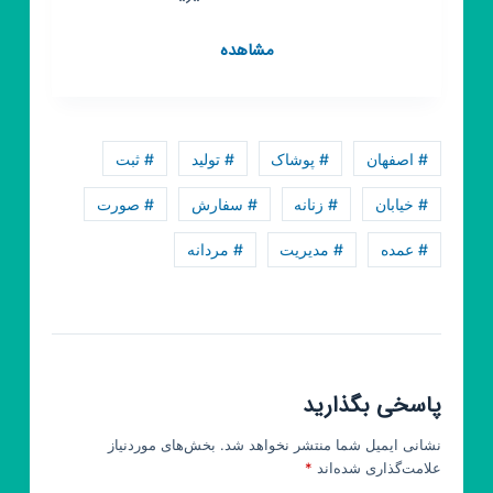
کانال
مشاهده
روبیکا
‼️
پخش
پوشاک
# اصفهان
# پوشاک
# تولید
# ثبت
نصیری
‼️
# خیابان
# زنانه
# سفارش
# صورت
# عمده
# مدیریت
# مردانه
پاسخی بگذارید
نشانی ایمیل شما منتشر نخواهد شد.
بخش‌های موردنیاز
علامت‌گذاری شده‌اند
*