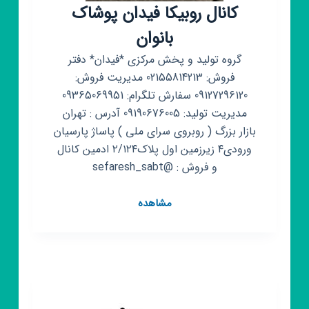
کانال روبیکا فیدان پوشاک
بانوان
گروه تولید و پخش مرکزی *فیدان* دفتر
فروش: 02155814213 مدیریت فروش:
09127296120 سفارش تلگرام: 09365069951
مدیریت تولید: 09190676005 آدرس : تهران
بازار بزرگ ( روبروی سرای ملی ) پاساژ پارسیان
ورودی۴ زیرزمین اول پلاک۲/۱۲۴ ادمین کانال
و فروش : @sefaresh_sabt
کانال
مشاهده
روبیکا
فیدان
پوشاک
بانوان