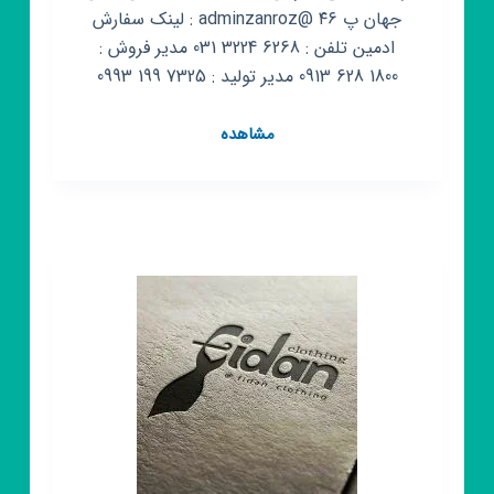
جهان پ ۴۶ @adminzanroz : لینک سفارش
ادمین تلفن : 6268 3224 031 مدیر فروش :
1800 628 0913 مدیر تولید : 7325 199 0993
کانال
مشاهده
روبیکا
تولیدی
پوشاک
زن
روز