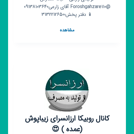
@Foroshgahzare110 آقای زارعی09138103640
📱 دفتر پخش؛3132212650
کانال
مشاهده
روبیکا
تولید
وپخش
پوشاک
عمده
زارعی
کانال روبیکا ارزانسرای زیباپوش
(عمده ) 😍